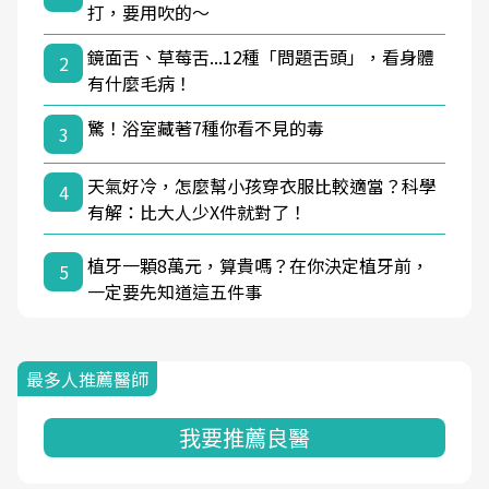
打，要用吹的～
鏡面舌、草莓舌...12種「問題舌頭」，看身體
2
有什麼毛病！
驚！浴室藏著7種你看不見的毒
3
天氣好冷，怎麼幫小孩穿衣服比較適當？科學
4
有解：比大人少X件就對了！
植牙一顆8萬元，算貴嗎？在你決定植牙前，
5
一定要先知道這五件事
最多人推薦醫師
我要推薦良醫