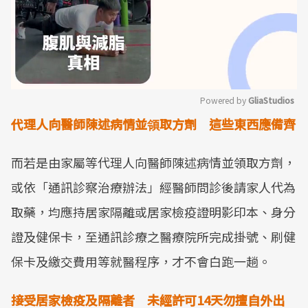
Powered by 
GliaStudios
代理人向醫師陳述病情並領取方劑 這些東西應備齊
Mute
而若是由家屬等代理人向醫師陳述病情並領取方劑，
或依「通訊診察治療辦法」經醫師問診後請家人代為
取藥，均應持居家隔離或居家檢疫證明影印本、身分
證及健保卡，至通訊診療之醫療院所完成掛號、刷健
保卡及繳交費用等就醫程序，才不會白跑一趟。
接受居家檢疫及隔離者 未經許可
14
天勿擅自外出