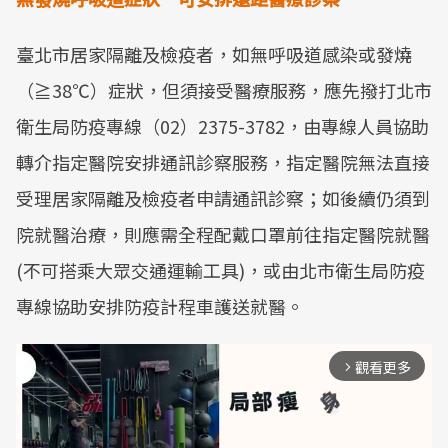
臺北市居家隔離及檢疫者，如無呼吸道感染或發燒
（≧38℃）症狀，但須接受醫療服務，應先撥打北市
衛生局防疫專線（02）2375-3782，由專線人員協助
轉介指定醫院安排通訊診察服務，指定醫院無法直接
受理居家隔離及檢疫者申請通訊診察；如後續仍須到
院就醫治療，則應需全程配戴口罩前往指定醫院就醫
(不可搭乘大眾交通運輸工具)，或由北市衛生局防疫
專線協助安排防疫計程車護送就醫。
觀看更多
arrow_forward_ios