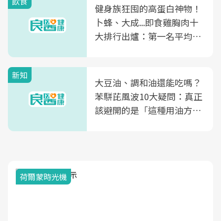
飲食
健身族狂囤的高蛋白神物！
卜蜂、大成...即食雞胸肉十
大排行出爐：第一名平均一
片不到50元
新知
大豆油、調和油還能吃嗎？
苯駢芘風波10大疑問：真正
該避開的是「這種用油方
式」
荷爾蒙時光機