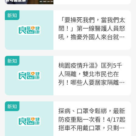
新知
「要操死我們，當我們太
閒！」第一線醫護人員怒
吼，擔憂外國人來台就醫
成防疫破口...指揮中心
揭：做好「這件事」就不
新知
用怕
桃園疫情升溫》匡列5千
人隔離，雙北市民也在
列！哪些人要居家隔離？
桃園醫院「陪病、探病」
新規定？懶人包一次看
新知
探病、口罩令鬆綁，最新
防疫重點一次看！4/17起
搭車不用戴口罩，只剩2