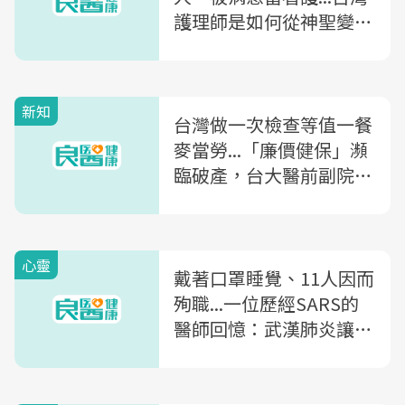
護理師是如何從神聖變成
「沒尊嚴」的職業？
新知
台灣做一次檢查等值一餐
麥當勞...「廉價健保」瀕
臨破產，台大醫前副院長
陳榮基：「這樣做」才能
救健保
心靈
戴著口罩睡覺、11人因而
殉職...一位歷經SARS的
醫師回憶：武漢肺炎讓我
們看到台灣的成長