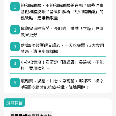
飽和脂肪酸、不飽和脂肪酸差在哪？哪些油富
1
含飽和脂肪酸？營養師解析「飽和脂肪酸」的
優缺點、建議攝取量
運動完消除疲勞、長肌肉 試試「含糖」豆漿
2
效果更好
藍莓9功效護眼又護心，一天吃幾顆？3大食用
3
禁忌、清洗步驟詳解
小心噴毒液！看清楚「隱翅蟲」長這樣，不能
4
打，要用吹的～
龍鬚菜、過貓、川七、皇宮菜，哪裡不一樣？
5
4張圖吃對才能抗癌補鐵、降膽固醇！
搜尋良醫