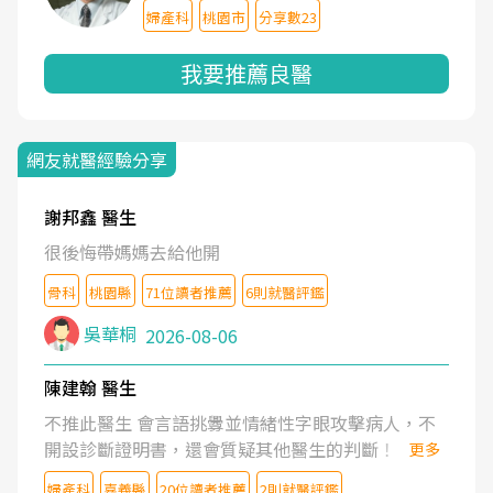
婦產科
桃園市
分享數23
我要推薦良醫
網友就醫經驗分享
謝邦鑫 醫生
很後悔帶媽媽去給他開
骨科
桃園縣
71位讀者推薦
6則就醫評鑑
吳華桐
2026-08-06
陳建翰 醫生
不推此醫生 會言語挑釁並情緒性字眼攻擊病人，不
開設診斷證明書，還會質疑其他醫生的判斷！
更多
婦產科
嘉義縣
20位讀者推薦
2則就醫評鑑