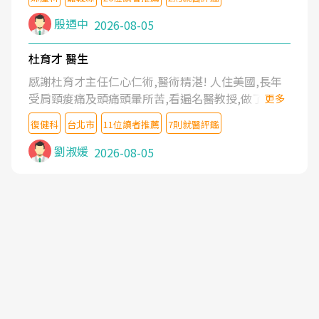
殷迺中
2026-08-05
杜育才 醫生
感謝杜育才主任仁心仁術,醫術精湛! 人住美國,長年
受肩頸痠痛及頭痛頭暈所苦,看遍名醫教授,做了各種
更多
檢查,也嘗試過西醫打針,中醫針灸及物理徒手治療都
復健科
台北市
11位讀者推薦
7則就醫評鑑
沒有用,後來連吃到嗎啡類止痛藥都效果有限,只是壓
症狀,沒多久就痛起來,多年失眠嚴重影響生活品質.
劉淑媛
2026-08-05
台灣親友介紹忠孝醫院杜育才主任是頸頭症候群專
家,上網搜尋杜主任相關文章新聞跟網路評價之後,下
定決心飛回台北找杜醫師診治. 杜主任的乾針跟增生
治療真的很厲害,第一次乾針就覺得整個肩頸鬆開,回
家特別好睡,經過幾次治療,長年頑疾已經好了大半,杜
主任除了打針超厲害,還會一直交代要改善姿勢跟好
好做運動,看診態度親切溫暖,真的是不可多得的良醫,
大力推荐!