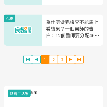
切」才是基本功夫
心靈
為什麼做完檢查不能馬上
看結果？一個醫師的告
白：12個醫師要分配460
台大腸鏡，我們的過勞你
無法想像
1
2
3
良醫生活祭