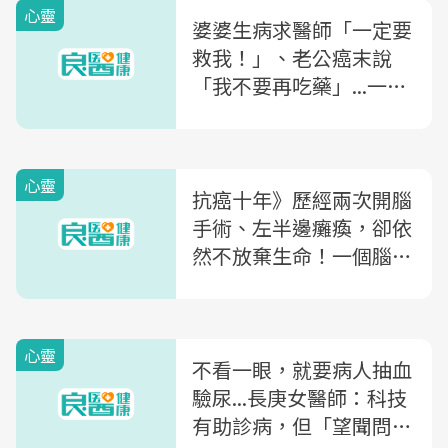
心靈
婆婆生病求醫師「一定要
救我！」、老公癌末說
「我不要再吃藥」...一位
醫院志工感慨：你可以決
定「生命最後一哩路」
心靈
抗癌十年》歷經兩次開腦
手術、左半邊癱瘓，卻依
然不放棄生命！一個腦瘤
病人的生死告白
心靈
不看一眼，就要病人抽血
驗尿...長庚女醫師：科技
有助診病，但「望聞問