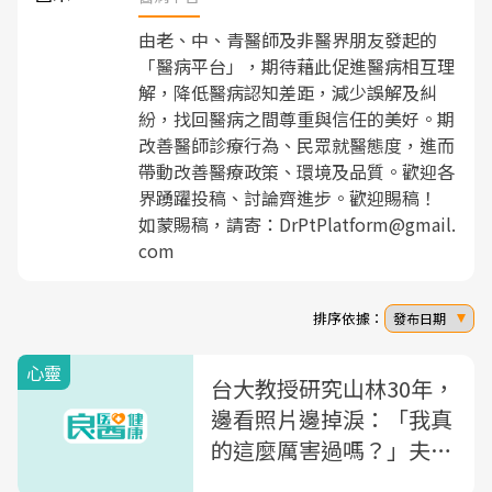
由老、中、青醫師及非醫界朋友發起的
「醫病平台」，期待藉此促進醫病相互理
解，降低醫病認知差距，減少誤解及糾
紛，找回醫病之間尊重與信任的美好。期
改善醫師診療行為、民眾就醫態度，進而
帶動改善醫療政策、環境及品質。歡迎各
界踴躍投稿、討論齊進步。歡迎賜稿！
如蒙賜稿，請寄：DrPtPlatform@gmail.
com
排序依據：
發布日期
心靈
台大教授研究山林30年，
邊看照片邊掉淚：「我真
的這麼厲害過嗎？」夫妻
花3年靠「這方法」逆轉