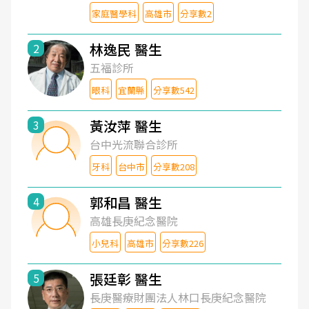
家庭醫學科
高雄市
分享數2
林逸民 醫生
2
五福診所
眼科
宜蘭縣
分享數542
黃汝萍 醫生
3
台中光流聯合診所
牙科
台中市
分享數208
郭和昌 醫生
4
高雄長庚紀念醫院
小兒科
高雄市
分享數226
張廷彰 醫生
5
長庚醫療財團法人林口長庚紀念醫院