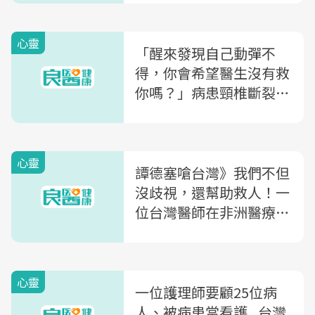
記憶衰退
心靈
「醒來發現自己動彈不
得，你會希望醫生沒有救
你嗎？」病患頸椎斷裂、
多處骨折...急診室裡，一
位醫師面臨的人性難題
心靈
譚德塞嗆台灣》我們不但
沒歧視，還幫助救人！一
位台灣醫師在非洲醫療現
場的第一手告白
心靈
一位護理師要顧25位病
人、被病患當看護...台灣