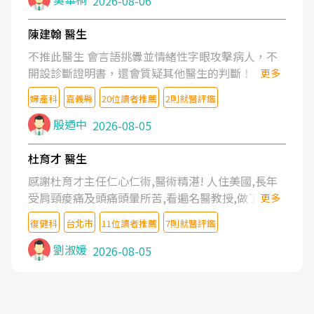
2026-08-06
陳建翰 醫生
不推此醫生 會言語挑釁並情緒性字眼攻擊病人，不
開設診斷證明書，還會質疑其他醫生的判斷！
更多
婦產科
嘉義縣
20位讀者推薦
2則就醫評鑑
殷迺中
2026-08-05
杜育才 醫生
感謝杜育才主任仁心仁術,醫術精湛! 人住美國,長年
受肩頸痠痛及頭痛頭暈所苦,看遍名醫教授,做了各種
更多
檢查,也嘗試過西醫打針,中醫針灸及物理徒手治療都
復健科
台北市
11位讀者推薦
7則就醫評鑑
沒有用,後來連吃到嗎啡類止痛藥都效果有限,只是壓
症狀,沒多久就痛起來,多年失眠嚴重影響生活品質.
劉淑媛
2026-08-05
台灣親友介紹忠孝醫院杜育才主任是頸頭症候群專
家,上網搜尋杜主任相關文章新聞跟網路評價之後,下
定決心飛回台北找杜醫師診治. 杜主任的乾針跟增生