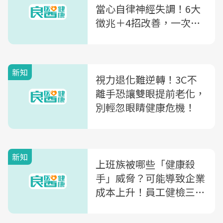
當心自律神經失調！6大
徵兆＋4招改善，一次搞
懂你的身心亂流！
新知
視力退化難逆轉！3C不
離手恐讓雙眼提前老化，
別輕忽眼睛健康危機！
新知
上班族被哪些「健康殺
手」威脅？可能導致企業
成本上升！員工健檢三大
關鍵完整看！