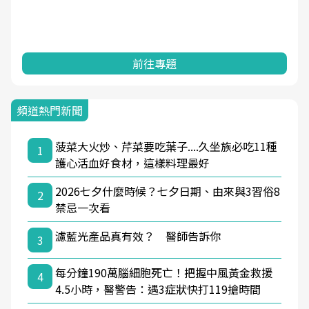
前往專題
頻道熱門新聞
菠菜大火炒、芹菜要吃葉子....久坐族必吃11種
1
護心活血好食材，這樣料理最好
2026七夕什麼時候？七夕日期、由來與3習俗8
2
禁忌一次看
濾藍光產品真有效？ 醫師告訴你
3
每分鐘190萬腦細胞死亡！把握中風黃金救援
4
4.5小時，醫警告：遇3症狀快打119搶時間