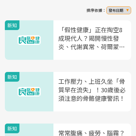
排序依據：
發布日期
新知
「假性健康」正在掏空8
成現代人？揭開慢性發
炎、代謝異常、荷爾蒙失
衡三大真相！
新知
工作壓力、上班久坐「骨
質早在流失」！30歲後必
須注意的骨骼健康警訊！
新知
常常腹痛、疲勞、腦霧？