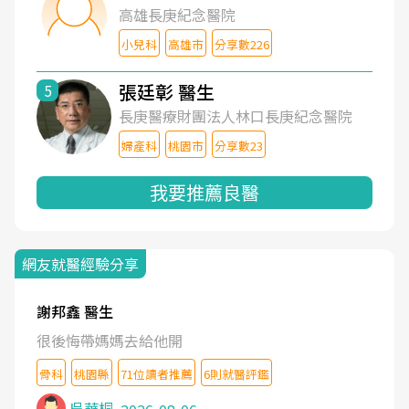
高雄長庚紀念醫院
小兒科
高雄市
分享數226
張廷彰 醫生
5
長庚醫療財團法人林口長庚紀念醫院
婦產科
桃園市
分享數23
我要推薦良醫
網友就醫經驗分享
謝邦鑫 醫生
很後悔帶媽媽去給他開
骨科
桃園縣
71位讀者推薦
6則就醫評鑑
吳華桐