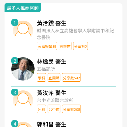
最多人推薦醫師
黃洽鑽 醫生
1
財團法人私立高雄醫學大學附設中和紀
念醫院
家庭醫學科
高雄市
分享數2
林逸民 醫生
2
五福診所
眼科
宜蘭縣
分享數542
黃汝萍 醫生
3
台中光流聯合診所
牙科
台中市
分享數208
郭和昌 醫生
4