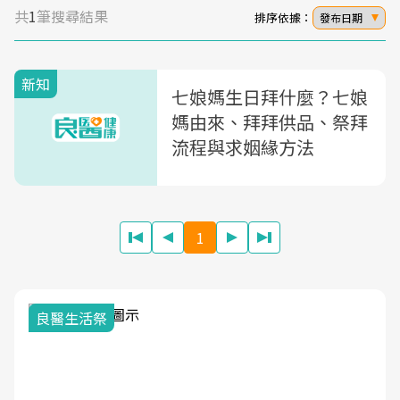
共
1
筆搜尋結果
排序依據：
發布日期
新知
七娘媽生日拜什麼？七娘
媽由來、拜拜供品、祭拜
流程與求姻緣方法
1
良醫生活祭