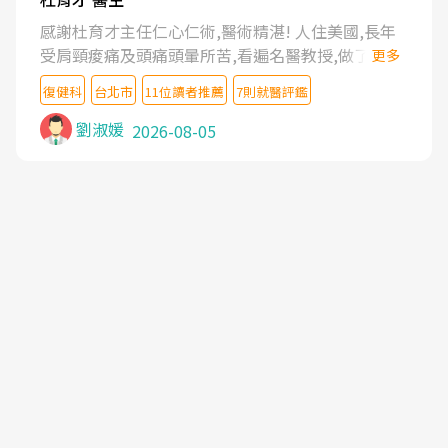
感謝杜育才主任仁心仁術,醫術精湛! 人住美國,長年
受肩頸痠痛及頭痛頭暈所苦,看遍名醫教授,做了各種
更多
檢查,也嘗試過西醫打針,中醫針灸及物理徒手治療都
復健科
台北市
11位讀者推薦
7則就醫評鑑
沒有用,後來連吃到嗎啡類止痛藥都效果有限,只是壓
症狀,沒多久就痛起來,多年失眠嚴重影響生活品質.
劉淑媛
2026-08-05
台灣親友介紹忠孝醫院杜育才主任是頸頭症候群專
家,上網搜尋杜主任相關文章新聞跟網路評價之後,下
定決心飛回台北找杜醫師診治. 杜主任的乾針跟增生
治療真的很厲害,第一次乾針就覺得整個肩頸鬆開,回
家特別好睡,經過幾次治療,長年頑疾已經好了大半,杜
主任除了打針超厲害,還會一直交代要改善姿勢跟好
好做運動,看診態度親切溫暖,真的是不可多得的良醫,
大力推荐!