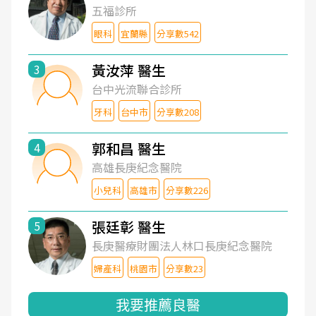
五福診所
眼科
宜蘭縣
分享數542
黃汝萍 醫生
3
台中光流聯合診所
牙科
台中市
分享數208
郭和昌 醫生
4
高雄長庚紀念醫院
小兒科
高雄市
分享數226
張廷彰 醫生
5
長庚醫療財團法人林口長庚紀念醫院
婦產科
桃園市
分享數23
我要推薦良醫