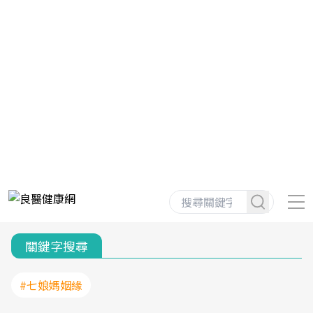
關鍵字搜尋
#七娘媽姻緣