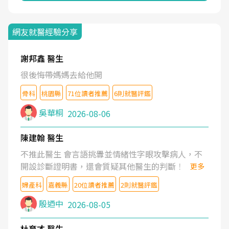
網友就醫經驗分享
謝邦鑫 醫生
很後悔帶媽媽去給他開
骨科
桃園縣
71位讀者推薦
6則就醫評鑑
吳華桐
2026-08-06
陳建翰 醫生
不推此醫生 會言語挑釁並情緒性字眼攻擊病人，不
開設診斷證明書，還會質疑其他醫生的判斷！
更多
婦產科
嘉義縣
20位讀者推薦
2則就醫評鑑
殷迺中
2026-08-05
杜育才 醫生