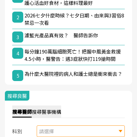
護心活血好食材，這樣料理最好
2026七夕什麼時候？七夕日期、由來與3習俗8
2
禁忌一次看
濾藍光產品真有效？ 醫師告訴你
3
每分鐘190萬腦細胞死亡！把握中風黃金救援
4
4.5小時，醫警告：遇3症狀快打119搶時間
為什麼大醫院裡的病人和護士總是衝來衝去？
5
搜尋良醫
搜尋
醫師
搜尋
醫事機構
科別
請選擇