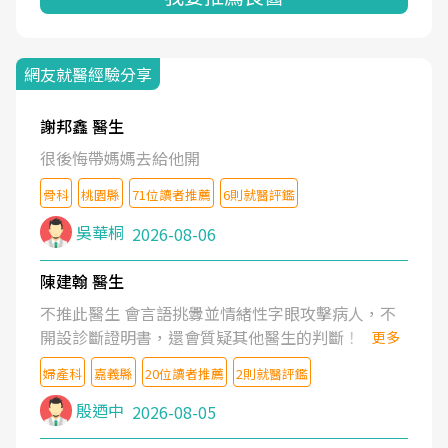
網友就醫經驗分享
謝邦鑫 醫生
很後悔帶媽媽去給他開
骨科
桃園縣
71位讀者推薦
6則就醫評鑑
吳華桐
2026-08-06
陳建翰 醫生
不推此醫生 會言語挑釁並情緒性字眼攻擊病人，不
開設診斷證明書，還會質疑其他醫生的判斷！
更多
婦產科
嘉義縣
20位讀者推薦
2則就醫評鑑
殷迺中
2026-08-05