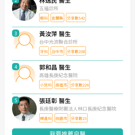
林逸民 醫生
五福診所
眼科
宜蘭縣
分享數542
黃汝萍 醫生
3
台中光流聯合診所
牙科
台中市
分享數208
郭和昌 醫生
4
高雄長庚紀念醫院
小兒科
高雄市
分享數226
張廷彰 醫生
5
長庚醫療財團法人林口長庚紀念醫院
婦產科
桃園市
分享數23
我要推薦良醫