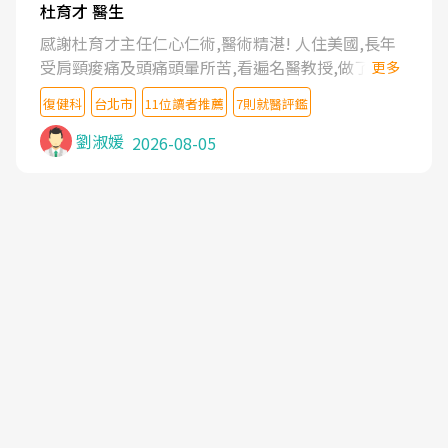
杜育才 醫生
感謝杜育才主任仁心仁術,醫術精湛! 人住美國,長年
受肩頸痠痛及頭痛頭暈所苦,看遍名醫教授,做了各種
更多
檢查,也嘗試過西醫打針,中醫針灸及物理徒手治療都
復健科
台北市
11位讀者推薦
7則就醫評鑑
沒有用,後來連吃到嗎啡類止痛藥都效果有限,只是壓
症狀,沒多久就痛起來,多年失眠嚴重影響生活品質.
劉淑媛
2026-08-05
台灣親友介紹忠孝醫院杜育才主任是頸頭症候群專
家,上網搜尋杜主任相關文章新聞跟網路評價之後,下
定決心飛回台北找杜醫師診治. 杜主任的乾針跟增生
治療真的很厲害,第一次乾針就覺得整個肩頸鬆開,回
家特別好睡,經過幾次治療,長年頑疾已經好了大半,杜
主任除了打針超厲害,還會一直交代要改善姿勢跟好
好做運動,看診態度親切溫暖,真的是不可多得的良醫,
大力推荐!