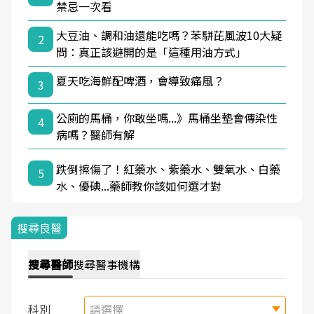
禁忌一次看
大豆油、調和油還能吃嗎？苯駢芘風波10大疑
2
問：真正該避開的是「這種用油方式」
夏天吃海鮮配啤酒，會導致痛風？
3
公廁的馬桶，你敢坐嗎...》馬桶坐墊會傳染性
4
病嗎？醫師有解
跌倒擦傷了！紅藥水、紫藥水、雙氧水、白藥
5
水、優碘...藥師教你該如何選才對
搜尋良醫
搜尋
醫師
搜尋
醫事機構
科別
請選擇