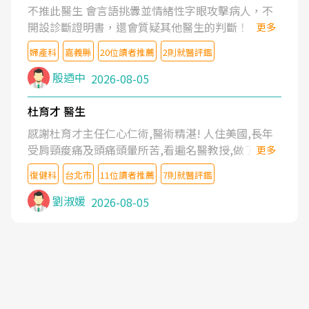
不推此醫生 會言語挑釁並情緒性字眼攻擊病人，不
開設診斷證明書，還會質疑其他醫生的判斷！
更多
婦產科
嘉義縣
20位讀者推薦
2則就醫評鑑
殷迺中
2026-08-05
杜育才 醫生
感謝杜育才主任仁心仁術,醫術精湛! 人住美國,長年
受肩頸痠痛及頭痛頭暈所苦,看遍名醫教授,做了各種
更多
檢查,也嘗試過西醫打針,中醫針灸及物理徒手治療都
復健科
台北市
11位讀者推薦
7則就醫評鑑
沒有用,後來連吃到嗎啡類止痛藥都效果有限,只是壓
症狀,沒多久就痛起來,多年失眠嚴重影響生活品質.
劉淑媛
2026-08-05
台灣親友介紹忠孝醫院杜育才主任是頸頭症候群專
家,上網搜尋杜主任相關文章新聞跟網路評價之後,下
定決心飛回台北找杜醫師診治. 杜主任的乾針跟增生
治療真的很厲害,第一次乾針就覺得整個肩頸鬆開,回
家特別好睡,經過幾次治療,長年頑疾已經好了大半,杜
主任除了打針超厲害,還會一直交代要改善姿勢跟好