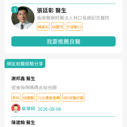
張廷彰 醫生
5
長庚醫療財團法人林口長庚紀念醫院
婦產科
桃園市
分享數23
我要推薦良醫
網友就醫經驗分享
謝邦鑫 醫生
很後悔帶媽媽去給他開
骨科
桃園縣
71位讀者推薦
6則就醫評鑑
吳華桐
2026-08-06
陳建翰 醫生