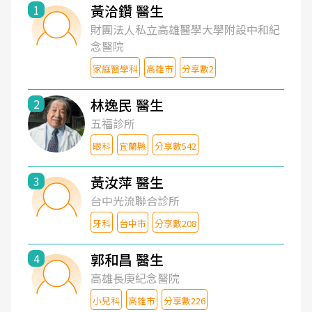
黃洽鑽 醫生
1
財團法人私立高雄醫學大學附設中和紀
念醫院
家庭醫學科
高雄市
分享數2
林逸民 醫生
2
五福診所
眼科
宜蘭縣
分享數542
黃汝萍 醫生
3
台中光流聯合診所
牙科
台中市
分享數208
郭和昌 醫生
4
高雄長庚紀念醫院
小兒科
高雄市
分享數226