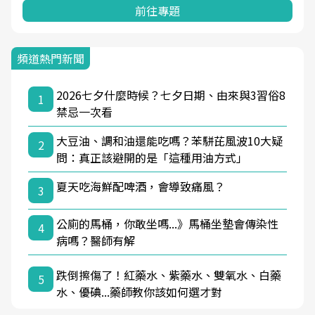
前往專題
頻道熱門新聞
2026七夕什麼時候？七夕日期、由來與3習俗8
1
禁忌一次看
大豆油、調和油還能吃嗎？苯駢芘風波10大疑
2
問：真正該避開的是「這種用油方式」
夏天吃海鮮配啤酒，會導致痛風？
3
公廁的馬桶，你敢坐嗎...》馬桶坐墊會傳染性
4
病嗎？醫師有解
跌倒擦傷了！紅藥水、紫藥水、雙氧水、白藥
5
水、優碘...藥師教你該如何選才對