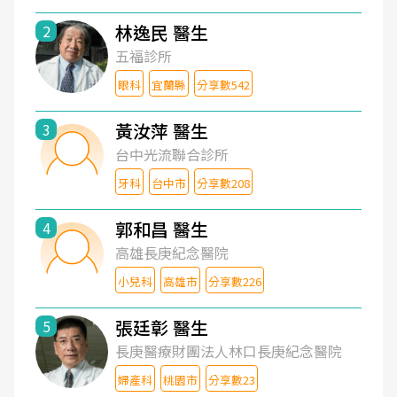
林逸民 醫生
2
五福診所
眼科
宜蘭縣
分享數542
黃汝萍 醫生
3
台中光流聯合診所
牙科
台中市
分享數208
郭和昌 醫生
4
高雄長庚紀念醫院
小兒科
高雄市
分享數226
張廷彰 醫生
5
長庚醫療財團法人林口長庚紀念醫院
婦產科
桃園市
分享數23