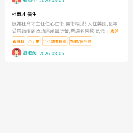
2026-08-05
杜育才 醫生
感謝杜育才主任仁心仁術,醫術精湛! 人住美國,長年
受肩頸痠痛及頭痛頭暈所苦,看遍名醫教授,做了各種
更多
檢查,也嘗試過西醫打針,中醫針灸及物理徒手治療都
復健科
台北市
11位讀者推薦
7則就醫評鑑
沒有用,後來連吃到嗎啡類止痛藥都效果有限,只是壓
症狀,沒多久就痛起來,多年失眠嚴重影響生活品質.
劉淑媛
2026-08-05
台灣親友介紹忠孝醫院杜育才主任是頸頭症候群專
家,上網搜尋杜主任相關文章新聞跟網路評價之後,下
定決心飛回台北找杜醫師診治. 杜主任的乾針跟增生
治療真的很厲害,第一次乾針就覺得整個肩頸鬆開,回
家特別好睡,經過幾次治療,長年頑疾已經好了大半,杜
主任除了打針超厲害,還會一直交代要改善姿勢跟好
好做運動,看診態度親切溫暖,真的是不可多得的良醫,
大力推荐!