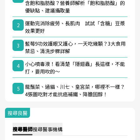
含飽和脂肪酸？營養師解析「飽和脂肪酸」的
優缺點、建議攝取量
運動完消除疲勞、長肌肉 試試「含糖」豆漿
2
效果更好
藍莓9功效護眼又護心，一天吃幾顆？3大食用
3
禁忌、清洗步驟詳解
小心噴毒液！看清楚「隱翅蟲」長這樣，不能
4
打，要用吹的～
龍鬚菜、過貓、川七、皇宮菜，哪裡不一樣？
5
4張圖吃對才能抗癌補鐵、降膽固醇！
搜尋良醫
搜尋
醫師
搜尋
醫事機構