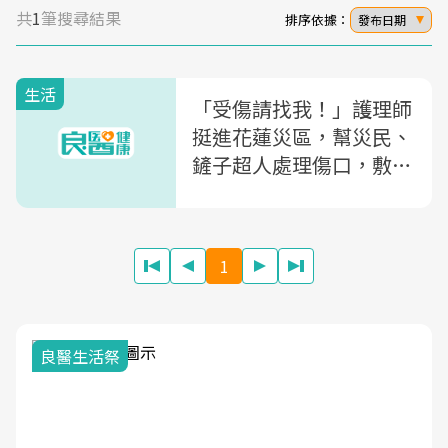
共
1
筆搜尋結果
排序依據：
發布日期
生活
「受傷請找我！」護理師
挺進花蓮災區，幫災民、
鏟子超人處理傷口，敷料
藥品全自掏腰包
1
我與健康韌性的距離