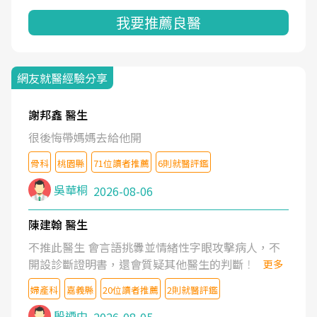
我要推薦良醫
網友就醫經驗分享
謝邦鑫 醫生
很後悔帶媽媽去給他開
骨科
桃園縣
71位讀者推薦
6則就醫評鑑
吳華桐
2026-08-06
陳建翰 醫生
不推此醫生 會言語挑釁並情緒性字眼攻擊病人，不
開設診斷證明書，還會質疑其他醫生的判斷！
更多
婦產科
嘉義縣
20位讀者推薦
2則就醫評鑑
殷迺中