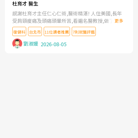
杜育才 醫生
感謝杜育才主任仁心仁術,醫術精湛! 人住美國,長年
受肩頸痠痛及頭痛頭暈所苦,看遍名醫教授,做了各種
更多
檢查,也嘗試過西醫打針,中醫針灸及物理徒手治療都
復健科
台北市
11位讀者推薦
7則就醫評鑑
沒有用,後來連吃到嗎啡類止痛藥都效果有限,只是壓
症狀,沒多久就痛起來,多年失眠嚴重影響生活品質.
劉淑媛
2026-08-05
台灣親友介紹忠孝醫院杜育才主任是頸頭症候群專
家,上網搜尋杜主任相關文章新聞跟網路評價之後,下
定決心飛回台北找杜醫師診治. 杜主任的乾針跟增生
治療真的很厲害,第一次乾針就覺得整個肩頸鬆開,回
家特別好睡,經過幾次治療,長年頑疾已經好了大半,杜
主任除了打針超厲害,還會一直交代要改善姿勢跟好
好做運動,看診態度親切溫暖,真的是不可多得的良醫,
大力推荐!