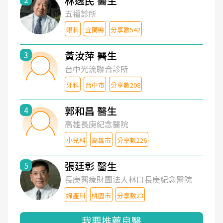
林逸民 醫生
五福診所
眼科
宜蘭縣
分享數542
黃汝萍 醫生
3
台中光流聯合診所
牙科
台中市
分享數208
郭和昌 醫生
4
高雄長庚紀念醫院
小兒科
高雄市
分享數226
張廷彰 醫生
5
長庚醫療財團法人林口長庚紀念醫院
婦產科
桃園市
分享數23
我要推薦良醫