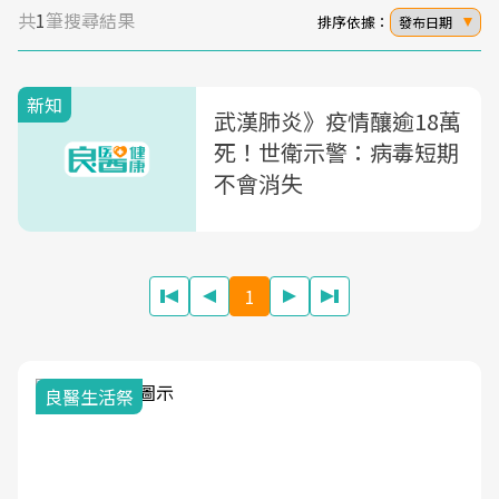
共
1
筆搜尋結果
排序依據：
發布日期
新知
武漢肺炎》疫情釀逾18萬
死！世衛示警：病毒短期
不會消失
1
良醫生活祭