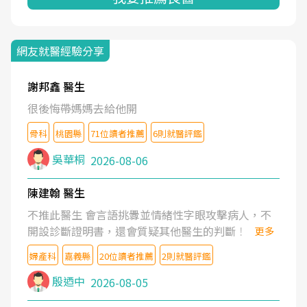
網友就醫經驗分享
謝邦鑫 醫生
很後悔帶媽媽去給他開
骨科
桃園縣
71位讀者推薦
6則就醫評鑑
吳華桐
2026-08-06
陳建翰 醫生
不推此醫生 會言語挑釁並情緒性字眼攻擊病人，不
開設診斷證明書，還會質疑其他醫生的判斷！
更多
婦產科
嘉義縣
20位讀者推薦
2則就醫評鑑
殷迺中
2026-08-05