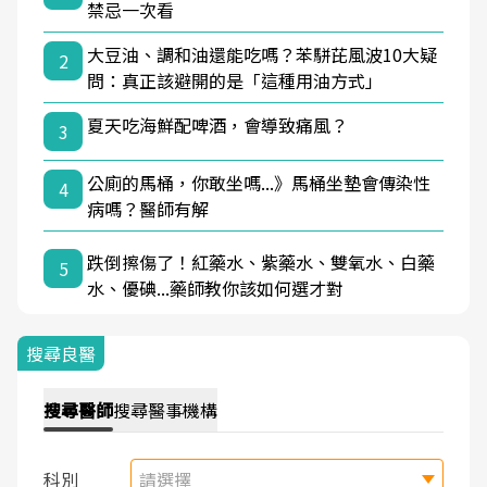
禁忌一次看
大豆油、調和油還能吃嗎？苯駢芘風波10大疑
2
問：真正該避開的是「這種用油方式」
夏天吃海鮮配啤酒，會導致痛風？
3
公廁的馬桶，你敢坐嗎...》馬桶坐墊會傳染性
4
病嗎？醫師有解
跌倒擦傷了！紅藥水、紫藥水、雙氧水、白藥
5
水、優碘...藥師教你該如何選才對
搜尋良醫
搜尋
醫師
搜尋
醫事機構
科別
請選擇