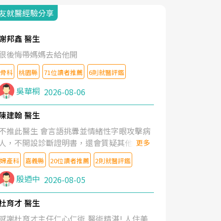
友就醫經驗分享
謝邦鑫 醫生
很後悔帶媽媽去給他開
骨科
桃園縣
71位讀者推薦
6則就醫評鑑
吳華桐
2026-08-06
陳建翰 醫生
不推此醫生 會言語挑釁並情緒性字眼攻擊病
人，不開設診斷證明書，還會質疑其他醫生
更多
的判斷！
婦產科
嘉義縣
20位讀者推薦
2則就醫評鑑
殷迺中
2026-08-05
杜育才 醫生
感謝杜育才主任仁心仁術,醫術精湛! 人住美