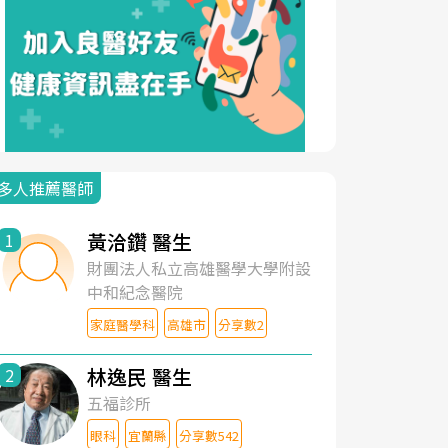
多人推薦醫師
黃洽鑽 醫生
1
財團法人私立高雄醫學大學附設
中和紀念醫院
家庭醫學科
高雄市
分享數2
林逸民 醫生
2
五福診所
眼科
宜蘭縣
分享數542