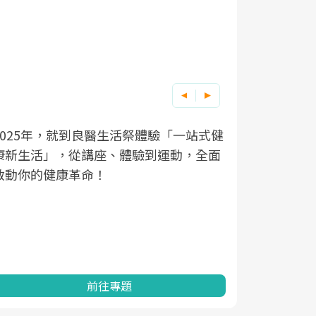
良醫健康網從「換季的身體變化」出發，
根據不同性
因應超高齡
透過醫學觀點與日常感受的對話，建立對
在、未來的
「2025
亞健康的認知，進而引導實際的改善行
知道該如何
促進為目的
動。
健康的關鍵
分析進行全
灣健康促進
前往專題