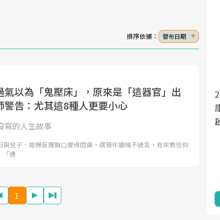
排序依據：
發布日期
過氣以為「鬼壓床」，原來是「這器官」出
面對超高齡社會的浪潮，台灣正在快速邁
2025年，就到良醫生活祭體驗「一站式健
師警告：尤其這8種人更要小心
向「健康照護」的新時代。隨著國家政策
康新生活」，從講座、體驗到運動，全面
如「健康台灣推動委員會」與「長照3.0」
啟動你的健康革命！
沒寫的人生故事
的推進，「預防醫學」已成全民關注的核
近日與兒子、媳婦反應胸口覺得悶痛，偶爾伴隨喘不過氣，有宗教信仰
心議題。然而，健檢不只是醫療院所的服
：「適
務，更是民眾了解自身健康狀況、啟動健
康管理的重要起點。
1
前往專題
前往專題