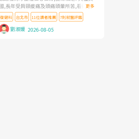
國,長年受肩頸痠痛及頭痛頭暈所苦,看遍名醫
更多
教授,做了各種檢查,也嘗試過西醫打針,中醫
復健科
台北市
11位讀者推薦
7則就醫評鑑
針灸及物理徒手治療都沒有用,後來連吃到嗎
啡類止痛藥都效果有限,只是壓症狀,沒多久就
劉淑媛
2026-08-05
痛起來,多年失眠嚴重影響生活品質. 台灣親
友介紹忠孝醫院杜育才主任是頸頭症候群專
家,上網搜尋杜主任相關文章新聞跟網路評價
之後,下定決心飛回台北找杜醫師診治. 杜主
任的乾針跟增生治療真的很厲害,第一次乾針
就覺得整個肩頸鬆開,回家特別好睡,經過幾次
治療,長年頑疾已經好了大半,杜主任除了打針
超厲害,還會一直交代要改善姿勢跟好好做運
動,看診態度親切溫暖,真的是不可多得的良
醫,大力推荐!