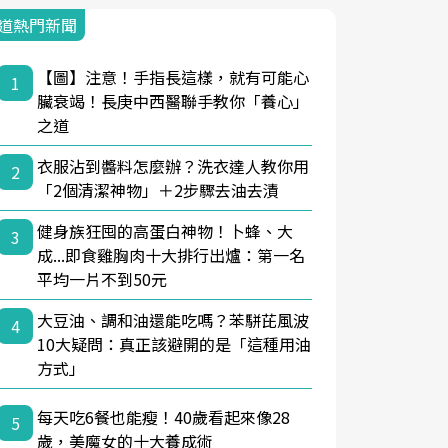
道熱門新聞
【圖】注意！手指長這樣，就有可能心
1
臟衰竭！長庚中西醫聯手教你「養心」
之道
衣服沾到醬料怎麼辦？洗衣達人教你用
2
「2個清潔神物」＋2步驟去油去漬
健身族狂囤的高蛋白神物！卜蜂、大
3
成...即食雞胸肉十大排行出爐：第一名
平均一片不到50元
大豆油、調和油還能吃嗎？苯駢芘風波
4
10大疑問：真正該避開的是「這種用油
方式」
每天吃6餐也能瘦！40歲看起來像28
5
歲，美魔女的十大養成術