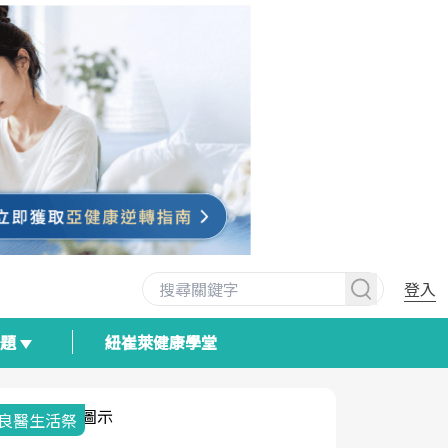
登入
專題
紐崔萊健康學堂
我與健康韌性的距離
荷爾蒙時光
2025健檢