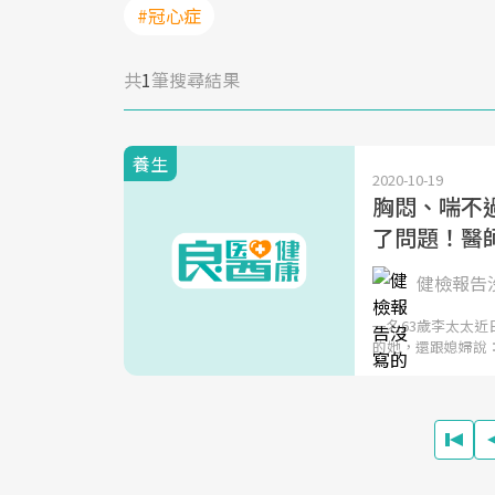
#冠心症
共
1
筆搜尋結果
養生
2020-10-19
胸悶、喘不
了問題！醫
健檢報告
一名63歲李太太
的她，還跟媳婦說