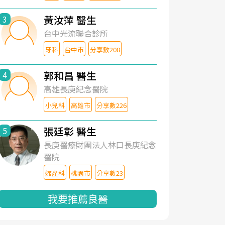
黃汝萍 醫生
3
台中光流聯合診所
牙科
台中市
分享數208
郭和昌 醫生
4
高雄長庚紀念醫院
小兒科
高雄市
分享數226
張廷彰 醫生
5
長庚醫療財團法人林口長庚紀念
醫院
婦產科
桃園市
分享數23
我要推薦良醫