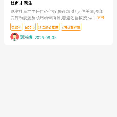
杜育才 醫生
感謝杜育才主任仁心仁術,醫術精湛! 人住美國,長年
受肩頸痠痛及頭痛頭暈所苦,看遍名醫教授,做了各種
更多
檢查,也嘗試過西醫打針,中醫針灸及物理徒手治療都
復健科
台北市
11位讀者推薦
7則就醫評鑑
沒有用,後來連吃到嗎啡類止痛藥都效果有限,只是壓
症狀,沒多久就痛起來,多年失眠嚴重影響生活品質.
劉淑媛
2026-08-05
台灣親友介紹忠孝醫院杜育才主任是頸頭症候群專
家,上網搜尋杜主任相關文章新聞跟網路評價之後,下
定決心飛回台北找杜醫師診治. 杜主任的乾針跟增生
治療真的很厲害,第一次乾針就覺得整個肩頸鬆開,回
家特別好睡,經過幾次治療,長年頑疾已經好了大半,杜
主任除了打針超厲害,還會一直交代要改善姿勢跟好
好做運動,看診態度親切溫暖,真的是不可多得的良醫,
大力推荐!