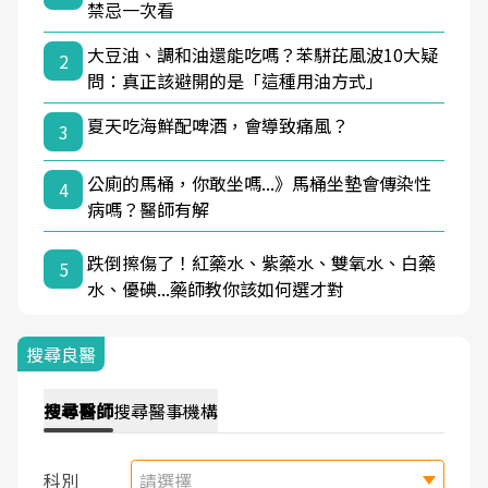
禁忌一次看
大豆油、調和油還能吃嗎？苯駢芘風波10大疑
2
問：真正該避開的是「這種用油方式」
夏天吃海鮮配啤酒，會導致痛風？
3
公廁的馬桶，你敢坐嗎...》馬桶坐墊會傳染性
4
病嗎？醫師有解
跌倒擦傷了！紅藥水、紫藥水、雙氧水、白藥
5
水、優碘...藥師教你該如何選才對
搜尋良醫
搜尋
醫師
搜尋
醫事機構
科別
請選擇