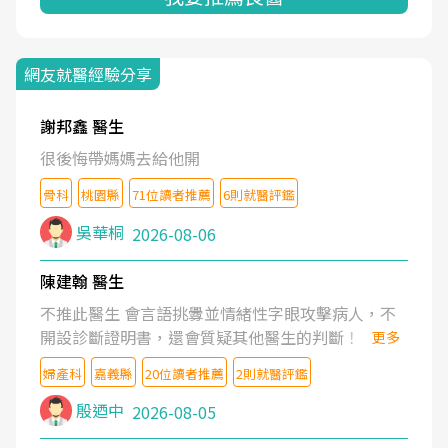
網友就醫經驗分享
謝邦鑫 醫生
很後悔帶媽媽去給他開
骨科
桃園縣
71位讀者推薦
6則就醫評鑑
吳華桐
2026-08-06
陳建翰 醫生
不推此醫生 會言語挑釁並情緒性字眼攻擊病人，不
開設診斷證明書，還會質疑其他醫生的判斷！
更多
婦產科
嘉義縣
20位讀者推薦
2則就醫評鑑
殷迺中
2026-08-05