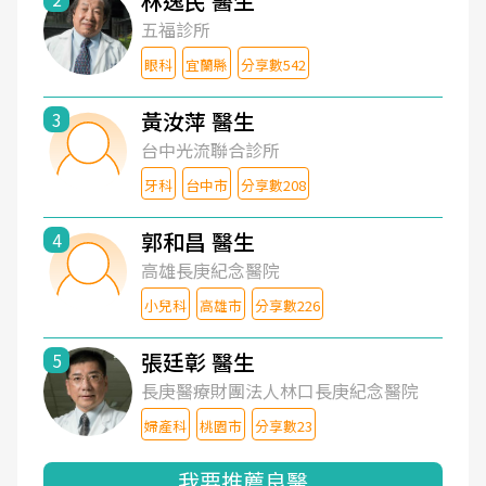
林逸民 醫生
五福診所
眼科
宜蘭縣
分享數542
黃汝萍 醫生
3
台中光流聯合診所
牙科
台中市
分享數208
郭和昌 醫生
4
高雄長庚紀念醫院
小兒科
高雄市
分享數226
張廷彰 醫生
5
長庚醫療財團法人林口長庚紀念醫院
婦產科
桃園市
分享數23
我要推薦良醫