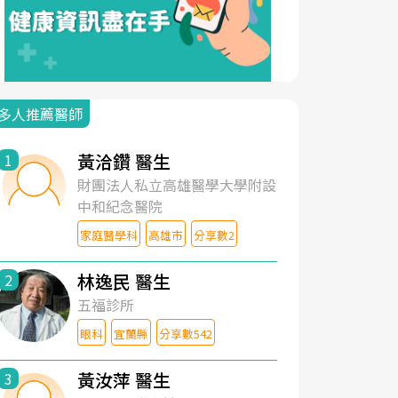
多人推薦醫師
黃洽鑽 醫生
1
財團法人私立高雄醫學大學附設
中和紀念醫院
家庭醫學科
高雄市
分享數2
林逸民 醫生
2
五福診所
眼科
宜蘭縣
分享數542
黃汝萍 醫生
3