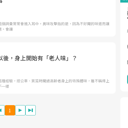
事
這個詞彙常常會進入耳中。異味攻擊指的是，因為不好聞的味道而讓
題。會讓
歲以後，身上開始有「老人味」？
這種經驗，搭公車、買菜時聞過高齡者身上的特殊體味，雖不稱得上
不一樣
1