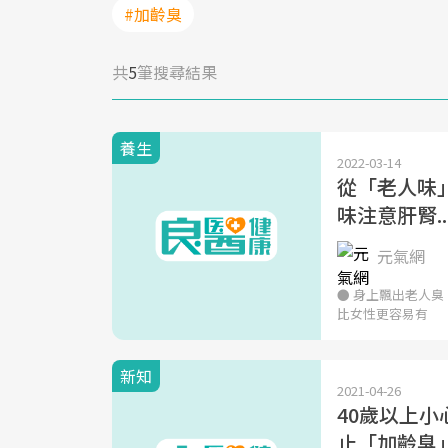
#加齡臭
共
5
筆搜尋結果
養生
2022-03-14
從「老人味
味注意肝腎.
元氣網
● 身上飄出老人
比女性更容易有
新知
2021-04-26
40歲以上
止「加齡臭