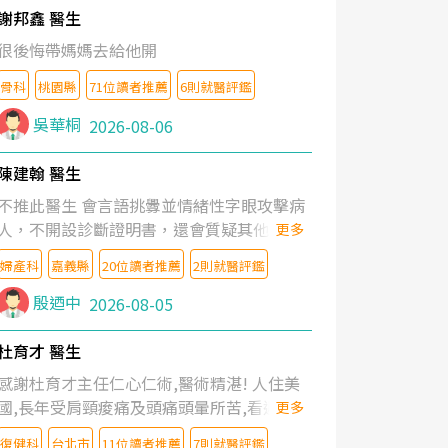
謝邦鑫 醫生
很後悔帶媽媽去給他開
骨科
桃園縣
71位讀者推薦
6則就醫評鑑
吳華桐
2026-08-06
陳建翰 醫生
不推此醫生 會言語挑釁並情緒性字眼攻擊病
人，不開設診斷證明書，還會質疑其他醫生
更多
的判斷！
婦產科
嘉義縣
20位讀者推薦
2則就醫評鑑
殷迺中
2026-08-05
杜育才 醫生
感謝杜育才主任仁心仁術,醫術精湛! 人住美
國,長年受肩頸痠痛及頭痛頭暈所苦,看遍名醫
更多
教授,做了各種檢查,也嘗試過西醫打針,中醫
復健科
台北市
11位讀者推薦
7則就醫評鑑