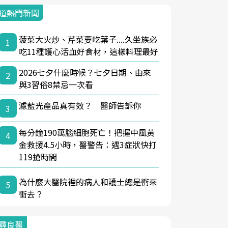
道熱門新聞
菠菜大火炒、芹菜要吃葉子....久坐族必
1
吃11種護心活血好食材，這樣料理最好
2026七夕什麼時候？七夕日期、由來
2
與3習俗8禁忌一次看
濾藍光產品真有效？ 醫師告訴你
3
每分鐘190萬腦細胞死亡！把握中風黃
4
金救援4.5小時，醫警告：遇3症狀快打
119搶時間
為什麼大醫院裡的病人和護士總是衝來
5
衝去？
尋良醫