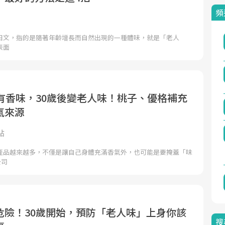
頻
日文，指的是隨著年齡增長而自然出現的一種體味，就是「老人
表面
前有香味，30歲後變老人味！桃子、優格補充
氣來源
點
產品越來越多，不僅是讓自己身體充滿香氣外，也可能是要掩蓋「味
公司
危險！30歲開始，預防「老人味」上身你該
搜