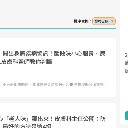
排序依據：
發布日期
」聞出身體疾病警訊！酸敗味小心腸胃、尿
面對超高齡社會的浪潮，台灣正在快速邁
2025年，就到良醫生活祭體驗「一站式健
..皮膚科醫師教你判斷
向「健康照護」的新時代。隨著國家政策
康新生活」，從講座、體驗到運動，全面
如「健康台灣推動委員會」與「長照3.0」
啟動你的健康革命！
的推進，「預防醫學」已成全民關注的核
臭，不只是衛生問題，要注意是否為疾病引起● 男性皮脂分泌較多，
心議題。然而，健檢不只是醫療院所的服
務，更是民眾了解自身健康狀況、啟動健
康管理的重要起點。
前往專題
前往專題
小心「老人味」飄出來！皮膚科主任公開：防
」最好的方法是這4招