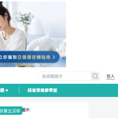
登入
專題
紐崔萊健康學堂
我與健康韌性的距離
荷爾蒙時光
2025健檢