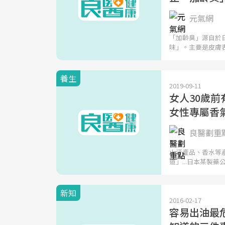
元氣網
「加齡臭」源自於
味」。主要是皮膚
養生
2019-09-11
女人30歲
女性專屬香
良醫劃重
止汗產品、香水等
道」...日本某製藥
新知
2016-02-17
容易出油最