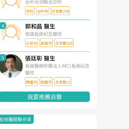
台中光流聯合診所
牙科
台中市
分享數208
郭和昌 醫生
4
高雄長庚紀念醫院
小兒科
高雄市
分享數226
張廷彰 醫生
5
長庚醫療財團法人林口長庚紀念
醫院
婦產科
桃園市
分享數23
我要推薦良醫
友就醫經驗分享