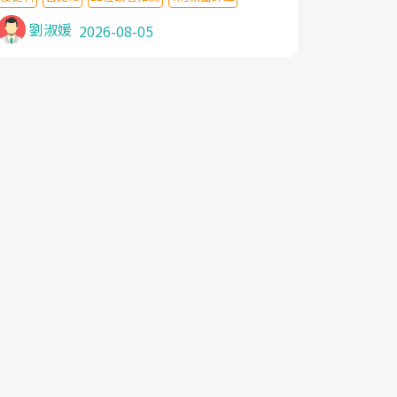
針灸及物理徒手治療都沒有用,後來連吃到嗎
啡類止痛藥都效果有限,只是壓症狀,沒多久就
劉淑媛
2026-08-05
痛起來,多年失眠嚴重影響生活品質. 台灣親
友介紹忠孝醫院杜育才主任是頸頭症候群專
家,上網搜尋杜主任相關文章新聞跟網路評價
之後,下定決心飛回台北找杜醫師診治. 杜主
任的乾針跟增生治療真的很厲害,第一次乾針
就覺得整個肩頸鬆開,回家特別好睡,經過幾次
治療,長年頑疾已經好了大半,杜主任除了打針
超厲害,還會一直交代要改善姿勢跟好好做運
動,看診態度親切溫暖,真的是不可多得的良
醫,大力推荐!