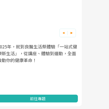
良醫健康網從「換季的身體變化」出發，
根據不同性
因應超高齡
透過醫學觀點與日常感受的對話，建立對
在、未來的
「2025
亞健康的認知，進而引導實際的改善行
知道該如何
促進為目的
動。
健康的關鍵
分析進行全
灣健康促進
前往專題