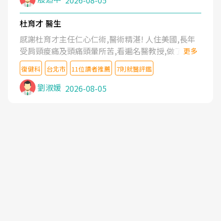
2026-08-05
杜育才 醫生
感謝杜育才主任仁心仁術,醫術精湛! 人住美國,長年
受肩頸痠痛及頭痛頭暈所苦,看遍名醫教授,做了各種
更多
檢查,也嘗試過西醫打針,中醫針灸及物理徒手治療都
復健科
台北市
11位讀者推薦
7則就醫評鑑
沒有用,後來連吃到嗎啡類止痛藥都效果有限,只是壓
症狀,沒多久就痛起來,多年失眠嚴重影響生活品質.
劉淑媛
2026-08-05
台灣親友介紹忠孝醫院杜育才主任是頸頭症候群專
家,上網搜尋杜主任相關文章新聞跟網路評價之後,下
定決心飛回台北找杜醫師診治. 杜主任的乾針跟增生
治療真的很厲害,第一次乾針就覺得整個肩頸鬆開,回
家特別好睡,經過幾次治療,長年頑疾已經好了大半,杜
主任除了打針超厲害,還會一直交代要改善姿勢跟好
好做運動,看診態度親切溫暖,真的是不可多得的良醫,
大力推荐!