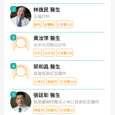
林逸民 醫生
2
五福診所
眼科
宜蘭縣
分享數542
黃汝萍 醫生
3
台中光流聯合診所
牙科
台中市
分享數208
郭和昌 醫生
4
高雄長庚紀念醫院
小兒科
高雄市
分享數226
張廷彰 醫生
5
長庚醫療財團法人林口長庚紀念醫院
婦產科
桃園市
分享數23