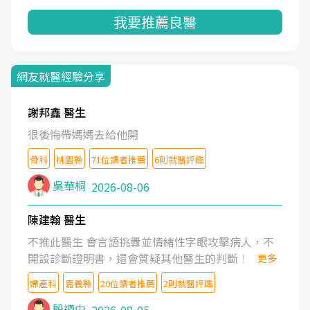
我要推薦良醫
網友就醫經驗分享
謝邦鑫 醫生
很後悔帶媽媽去給他開
骨科
桃園縣
71位讀者推薦
6則就醫評鑑
吳華桐
2026-08-06
陳建翰 醫生
不推此醫生 會言語挑釁並情緒性字眼攻擊病人，不
開設診斷證明書，還會質疑其他醫生的判斷！
更多
婦產科
嘉義縣
20位讀者推薦
2則就醫評鑑
殷迺中