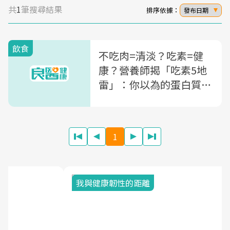
共
1
筆搜尋結果
排序依據：
發布日期
飲食
不吃肉=清淡？吃素=健
康？營養師揭「吃素5地
雷」：你以為的蛋白質，
其實都是「澱粉」
1
我與健康韌性的距離