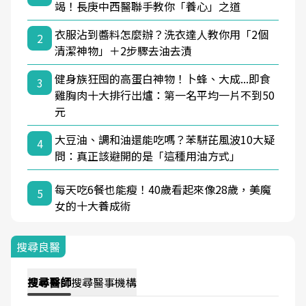
竭！長庚中西醫聯手教你「養心」之道
衣服沾到醬料怎麼辦？洗衣達人教你用「2個
2
清潔神物」＋2步驟去油去漬
健身族狂囤的高蛋白神物！卜蜂、大成...即食
3
雞胸肉十大排行出爐：第一名平均一片不到50
元
大豆油、調和油還能吃嗎？苯駢芘風波10大疑
4
問：真正該避開的是「這種用油方式」
每天吃6餐也能瘦！40歲看起來像28歲，美魔
5
女的十大養成術
搜尋良醫
搜尋
醫師
搜尋
醫事機構