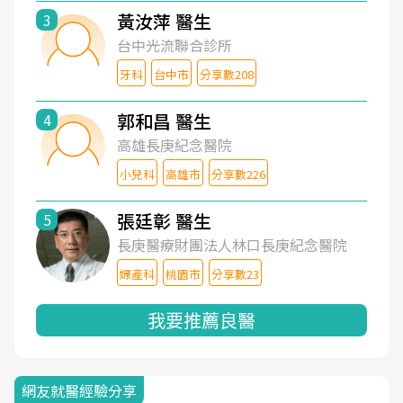
黃汝萍 醫生
3
台中光流聯合診所
牙科
台中市
分享數208
郭和昌 醫生
4
高雄長庚紀念醫院
小兒科
高雄市
分享數226
張廷彰 醫生
5
長庚醫療財團法人林口長庚紀念醫院
婦產科
桃園市
分享數23
我要推薦良醫
網友就醫經驗分享