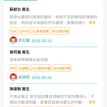
蘇毓台 醫生
蘇毓台醫師以精湛的醫術、無微不至的關懷和專業的
態度，為我提供卓越的牙科護理。蘇醫師會耐心了解
更多
我的需求，清楚地解釋治療方案，並營造舒適溫馨的
牙科
台中市
2位讀者推薦
4則就醫評鑑
就診體驗。蘇醫師更鼓勵我維護口腔健康。坦誠的說
蘇醫師是業內最頂尖的牙醫。蘇醫師的醫護團隊也是
廖志耀
2026-08-10
一流的水準。
謝邦鑫 醫生
很後悔帶媽媽去給他開
骨科
桃園縣
71位讀者推薦
6則就醫評鑑
吳華桐
2026-08-06
陳建翰 醫生
不推此醫生 會言語挑釁並情緒性字眼攻擊病人，不
開設診斷證明書，還會質疑其他醫生的判斷！
更多