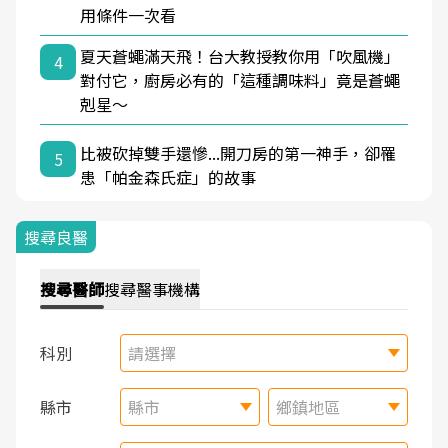
用條件一次看
夏天蒼蠅滿天飛！台大教授教你用「吹風機」
4
對付它，廚房必有的「這種調味料」竟是蒼蠅
剋星～
比被砍掉雙手還慘...開刀房的第一神手，卻罹
5
患「帕金森氏症」的故事
搜尋良醫
搜尋
醫師
搜尋
醫事機構
科別
請選擇
縣市
縣市
鄉鎮地區