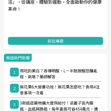
活」，從講座、體驗到運動，全面啟動你的健康
革命！
前往專題
頻道熱門新聞
用吃的美白？吞傳明酸、L－半胱胺酸恐釀亂
1
經、氣喘？藥師解答
無花果6大營養功效！無花果怎麼吃？食用4注
2
意事項一次看
3款癌症藥物擴大健保給付！涵蓋子宮內膜
3
癌、血癌與肺癌，每年最高可省454萬元，適