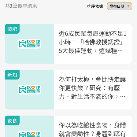
共
3
筆搜尋結果
排序依據：
發布日期
減肥
近6成民眾每周運動不足1
小時！「哈佛教授認證」
5大最佳運動，這幾種在
家就能做～
新知
為何打太極，會比快走讓
你更快樂？研究：有壓
力、對生活不滿的你，就
要做「這種運動」！
飲食
你以為吃鹼性食物，身體
就會變鹼性？身體到底有