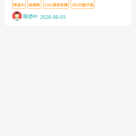
婦產科
嘉義縣
20位讀者推薦
2則就醫評鑑
殷迺中
2026-08-05