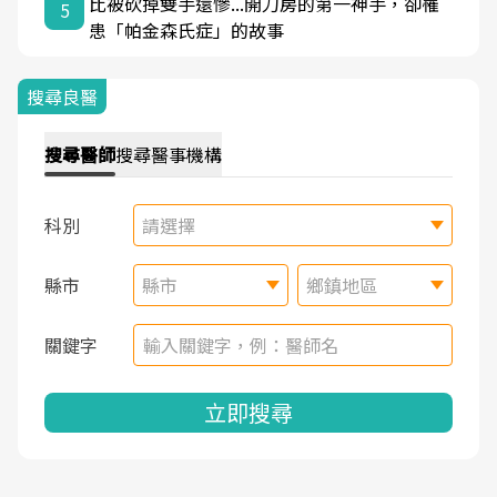
比被砍掉雙手還慘...開刀房的第一神手，卻罹
5
患「帕金森氏症」的故事
搜尋良醫
搜尋
醫師
搜尋
醫事機構
科別
請選擇
縣市
縣市
鄉鎮地區
關鍵字
立即搜尋