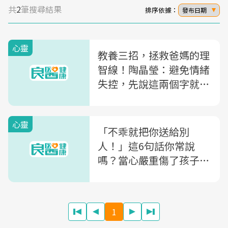
共
2
筆搜尋結果
排序依據：
發布日期
心靈
教養三招，拯救爸媽的理
智線！陶晶瑩：避免情緒
失控，先說這兩個字就對
了
心靈
「不乖就把你送給別
人！」這6句話你常說
嗎？當心嚴重傷了孩子的
心
1