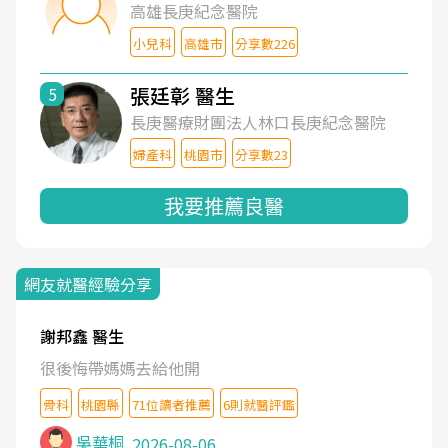
高雄長庚紀念醫院
小兒科
高雄市
分享數226
張廷彰 醫生
5
長庚醫療財團法人林口長庚紀念醫院
婦產科
桃園市
分享數23
我要推薦良醫
網友就醫經驗分享
謝邦鑫 醫生
很後悔帶媽媽去給他開
骨科
桃園縣
71位讀者推薦
6則就醫評鑑
吳華桐
2026-08-06