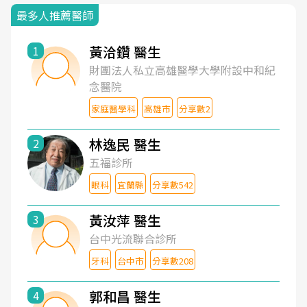
最多人推薦醫師
黃洽鑽 醫生
1
財團法人私立高雄醫學大學附設中和紀
念醫院
家庭醫學科
高雄市
分享數2
林逸民 醫生
2
五福診所
眼科
宜蘭縣
分享數542
黃汝萍 醫生
3
台中光流聯合診所
牙科
台中市
分享數208
郭和昌 醫生
4