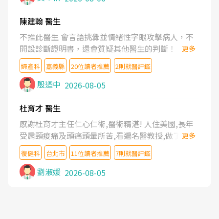
陳建翰 醫生
不推此醫生 會言語挑釁並情緒性字眼攻擊病人，不
開設診斷證明書，還會質疑其他醫生的判斷！
更多
婦產科
嘉義縣
20位讀者推薦
2則就醫評鑑
殷迺中
2026-08-05
杜育才 醫生
感謝杜育才主任仁心仁術,醫術精湛! 人住美國,長年
受肩頸痠痛及頭痛頭暈所苦,看遍名醫教授,做了各種
更多
檢查,也嘗試過西醫打針,中醫針灸及物理徒手治療都
復健科
台北市
11位讀者推薦
7則就醫評鑑
沒有用,後來連吃到嗎啡類止痛藥都效果有限,只是壓
症狀,沒多久就痛起來,多年失眠嚴重影響生活品質.
劉淑媛
2026-08-05
台灣親友介紹忠孝醫院杜育才主任是頸頭症候群專
家,上網搜尋杜主任相關文章新聞跟網路評價之後,下
定決心飛回台北找杜醫師診治. 杜主任的乾針跟增生
治療真的很厲害,第一次乾針就覺得整個肩頸鬆開,回