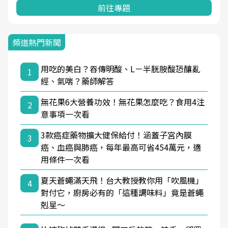
前往專題
頻道熱門新聞
用吃的美白？吞傳明酸、L－半胱胺酸恐釀亂
1
經、氣喘？藥師解答
無花果6大營養功效！無花果怎麼吃？食用4注
2
意事項一次看
3款癌症藥物擴大健保給付！涵蓋子宮內膜
3
癌、血癌與肺癌，每年最高可省454萬元，適
用條件一次看
夏天蒼蠅滿天飛！台大教授教你用「吹風機」
4
對付它，廚房必有的「這種調味料」竟是蒼蠅
剋星～