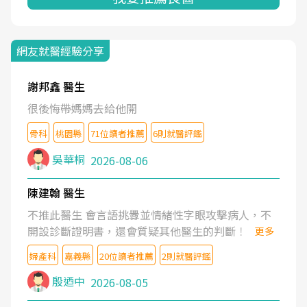
網友就醫經驗分享
謝邦鑫 醫生
很後悔帶媽媽去給他開
骨科
桃園縣
71位讀者推薦
6則就醫評鑑
吳華桐
2026-08-06
陳建翰 醫生
不推此醫生 會言語挑釁並情緒性字眼攻擊病人，不
開設診斷證明書，還會質疑其他醫生的判斷！
更多
婦產科
嘉義縣
20位讀者推薦
2則就醫評鑑
殷迺中
2026-08-05