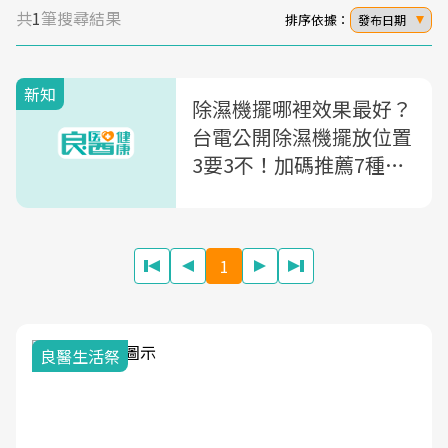
共
1
筆搜尋結果
排序依據：
發布日期
新知
除濕機擺哪裡效果最好？
台電公開除濕機擺放位置
3要3不！加碼推薦7種除
濕小物
1
良醫生活祭