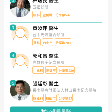
林逸民 醫生
五福診所
眼科
宜蘭縣
分享數542
黃汝萍 醫生
3
台中光流聯合診所
牙科
台中市
分享數208
郭和昌 醫生
4
高雄長庚紀念醫院
小兒科
高雄市
分享數226
張廷彰 醫生
5
長庚醫療財團法人林口長庚紀念醫院
婦產科
桃園市
分享數23
我要推薦良醫