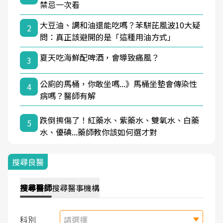
禁忌一次看
大豆油、調和油還能吃嗎？苯駢芘風波10大疑
2
問：真正該避開的是「這種用油方式」
夏天吃海鮮配啤酒，會導致痛風？
3
公廁的馬桶，你敢坐嗎...》馬桶坐墊會傳染性
4
病嗎？醫師有解
跌倒擦傷了！紅藥水、紫藥水、雙氧水、白藥
5
水、優碘...藥師教你該如何選才對
搜尋良醫
搜尋
醫師
搜尋
醫事機構
科別
請選擇