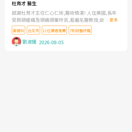
杜育才 醫生
感謝杜育才主任仁心仁術,醫術精湛! 人住美國,長年
受肩頸痠痛及頭痛頭暈所苦,看遍名醫教授,做了各種
更多
檢查,也嘗試過西醫打針,中醫針灸及物理徒手治療都
復健科
台北市
11位讀者推薦
7則就醫評鑑
沒有用,後來連吃到嗎啡類止痛藥都效果有限,只是壓
症狀,沒多久就痛起來,多年失眠嚴重影響生活品質.
劉淑媛
2026-08-05
台灣親友介紹忠孝醫院杜育才主任是頸頭症候群專
家,上網搜尋杜主任相關文章新聞跟網路評價之後,下
定決心飛回台北找杜醫師診治. 杜主任的乾針跟增生
治療真的很厲害,第一次乾針就覺得整個肩頸鬆開,回
家特別好睡,經過幾次治療,長年頑疾已經好了大半,杜
主任除了打針超厲害,還會一直交代要改善姿勢跟好
好做運動,看診態度親切溫暖,真的是不可多得的良醫,
大力推荐!