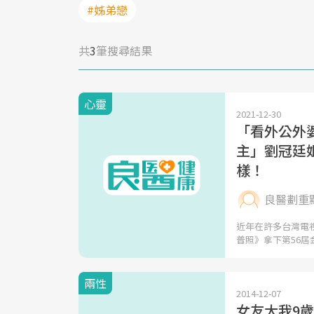
#姊弟戀
共
3
筆搜尋結果
心靈
2021-12-30
「看外公外婆
主」劉冠廷
樣！
良醫劃重
近年在許多台灣電
普照》拿下第56屆
兩性
2014-12-07
女友大我9