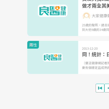
做才兩全其
大家健康
25歲的駿熙，過
到大他9歲的34歲
兩性
2013-12-20
冏！統計：
（優活健康網記者
要有個穩定且成熟