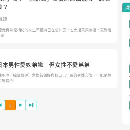
美？
頻
雜誌
去總覺得年紀相仿的女生不懂自己在想什麼，也太過天真浪漫，直到遇
同事
日本男性愛姊弟戀 但女性不愛弟弟
陳承璋／綜合報導）女性若偏好與較自己年長的男性交往，可能是想
的肩膀依
1