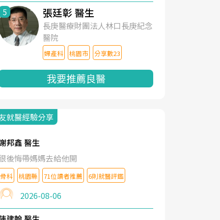
張廷彰 醫生
5
長庚醫療財團法人林口長庚紀念
醫院
婦產科
桃園市
分享數23
我要推薦良醫
友就醫經驗分享
謝邦鑫 醫生
很後悔帶媽媽去給他開
骨科
桃園縣
71位讀者推薦
6則就醫評鑑
2026-08-06
陳建翰 醫生