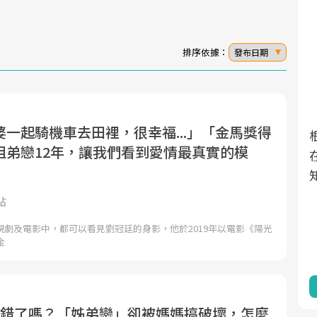
排序依據：
發布日期
一起騎機車去田裡，很幸福...」「金馬獎得
面對超高齡社會的浪潮，台灣正在快速邁
2025年，就到良醫生活祭體驗「一站式健
良醫健康網從「換季的身體變化」出發，
姐弟戀12年，讓我們看到愛情最真實的模
向「健康照護」的新時代。隨著國家政策
康新生活」，從講座、體驗到運動，全面
透過醫學觀點與日常感受的對話，建立對
如「健康台灣推動委員會」與「長照3.0」
啟動你的健康革命！
亞健康的認知，進而引導實際的改善行
的推進，「預防醫學」已成全民關注的核
動。
點
心議題。然而，健檢不只是醫療院所的服
視劇及電影中，都可以看見劉冠廷的身影，他於2019年以電影《陽光
務，更是民眾了解自身健康狀況、啟動健
金
康管理的重要起點。
前往專題
前往專題
前往專題
歲錯了嗎？「姊弟戀」卻被媽媽搞破壞，怎麼