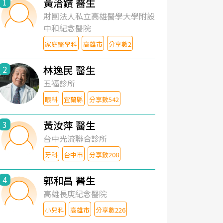
黃洽鑽 醫生
1
財團法人私立高雄醫學大學附設
中和紀念醫院
家庭醫學科
高雄市
分享數2
林逸民 醫生
2
五福診所
眼科
宜蘭縣
分享數542
黃汝萍 醫生
3
台中光流聯合診所
牙科
台中市
分享數208
郭和昌 醫生
4
高雄長庚紀念醫院
小兒科
高雄市
分享數226