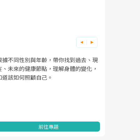
根據不同性別與年齡，帶你找到過去、現
因應超高齡
在、未來的健康節點，理解身體的變化，
「2025
知道該如何照顧自己。
促進為目的
健康的關鍵
分析進行全
灣健康促進
前往專題