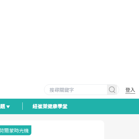
登入
專題
紐崔萊健康學堂
荷爾蒙時光機
2025健檢