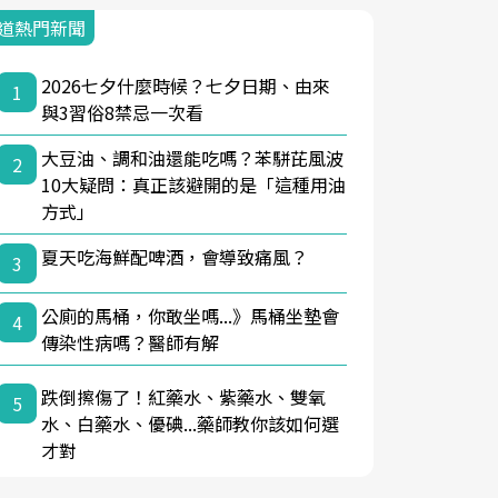
道熱門新聞
2026七夕什麼時候？七夕日期、由來
1
與3習俗8禁忌一次看
大豆油、調和油還能吃嗎？苯駢芘風波
2
10大疑問：真正該避開的是「這種用油
方式」
夏天吃海鮮配啤酒，會導致痛風？
3
公廁的馬桶，你敢坐嗎...》馬桶坐墊會
4
傳染性病嗎？醫師有解
跌倒擦傷了！紅藥水、紫藥水、雙氧
5
水、白藥水、優碘...藥師教你該如何選
才對