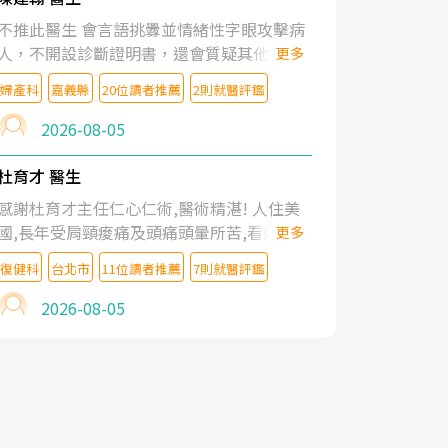
不推此醫生 會言語挑釁並情緒性字眼攻擊病
人，不開設診斷證明書，還會質疑其他醫生
更多
的判斷！
婦產科
嘉義縣
20位讀者推薦
2則就醫評鑑
2026-08-05
杜育才 醫生
感謝杜育才主任仁心仁術,醫術精湛! 人住美
國,長年受肩頸痠痛及頭痛頭暈所苦,看遍名醫
更多
教授,做了各種檢查,也嘗試過西醫打針,中醫
復健科
台北市
11位讀者推薦
7則就醫評鑑
針灸及物理徒手治療都沒有用,後來連吃到嗎
啡類止痛藥都效果有限,只是壓症狀,沒多久就
2026-08-05
痛起來,多年失眠嚴重影響生活品質. 台灣親
友介紹忠孝醫院杜育才主任是頸頭症候群專
家,上網搜尋杜主任相關文章新聞跟網路評價
之後,下定決心飛回台北找杜醫師診治. 杜主
任的乾針跟增生治療真的很厲害,第一次乾針