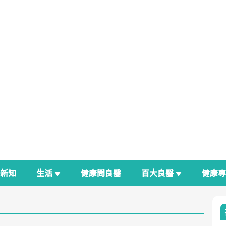
新知
生活
健康問良醫
百大良醫
健康
良醫生活祭
我與健康韌性的距離