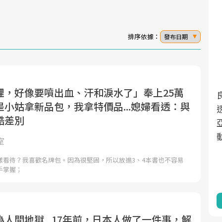
排序依據：
發布日期
裡，好像要噴出血、汗和淚水了」奉上25萬
面對超高齡社會的浪潮，台灣正在快速邁
2025年，就到良醫生活祭體驗「一站式健
小姑拿新品包，我拿特價品...媳婦看透：與
向「健康照護」的新時代。隨著國家政策
康新生活」，從講座、體驗到運動，全面
酷差別
如「健康台灣推動委員會」與「長照3.0」
啟動你的健康革命！
的推進，「預防醫學」已成全民關注的核
室
心議題。然而，健檢不只是醫療院所的服
樣看待？我喜歡名牌包。因為很堅固，所以放進3、4本書也不容易
務，更是民眾了解自身健康狀況、啟動健
手掌握；
康管理的重要起點。
前往專題
前往專題
人間地獄...17年前，日本人做了一件事，解