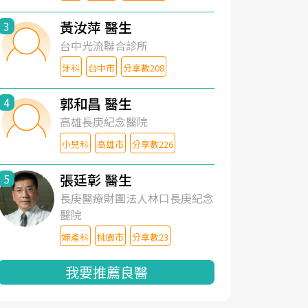
黃汝萍 醫生
3
台中光流聯合診所
牙科
台中市
分享數208
郭和昌 醫生
4
高雄長庚紀念醫院
小兒科
高雄市
分享數226
張廷彰 醫生
5
長庚醫療財團法人林口長庚紀念
醫院
婦產科
桃園市
分享數23
我要推薦良醫