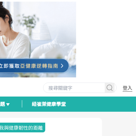
登入
專題
紐崔萊健康學堂
我與健康韌性的距離
荷爾蒙時光
2025健檢