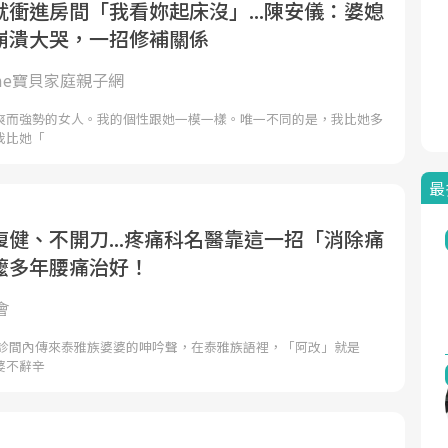
衝進房間「我看妳起床沒」...陳安儀：婆媳
崩潰大哭，一招修補關係
ome寶貝家庭親子網
爽而強勢的女人。我的個性跟她一模一樣。唯一不同的是，我比她多
我比她「
最
健、不開刀...疼痛科名醫靠這一招「消除痛
嬤多年腰痛治好！
會
 診間內傳來泰雅族婆婆的呻吟聲，在泰雅族語裡，「阿改」就是
婆不辭辛