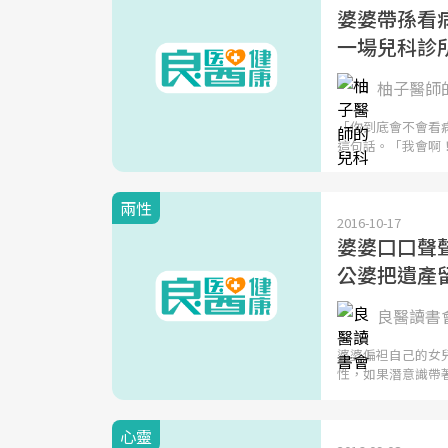
婆婆帶孫看病
一場兒科診
柚子醫師
「你到底會不會看
這句話。「我會啊
兩性
2016-10-17
婆婆口口聲聲
公婆把遺產
良醫讀書
婆婆偏袒自己的女
性，如果潛意識帶
心靈