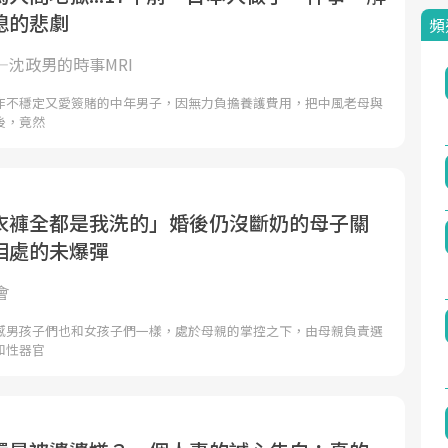
媳的悲劇
頻
—沈政男的時事MRI
作不穩定又愛簽賭的中年男子，因無力負擔養護費用，把中風老母與
後，竟然
衣褲全都是我洗的」婚後仍沒斷奶的母子關
相處的未爆彈
會
感男孩子們也和女孩子們一樣，處於母親的掌控之下，由母親負責選
和性器官