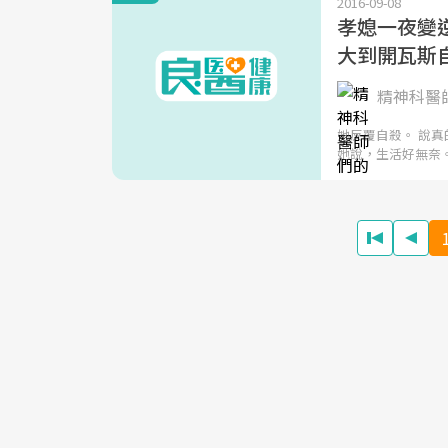
2016-09-08
孝媳一夜變
大到開瓦斯自
精神科醫
她反覆自殺。 說
她說，生活好無奈