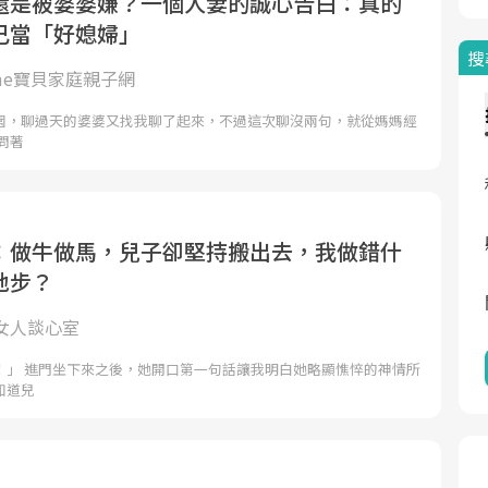
還是被婆婆嫌？一個人妻的誠心告白：真的
己當「好媳婦」
搜
ome寶貝家庭親子網
園，聊過天的婆婆又找我聊了起來，不過這次聊沒兩句，就從媽媽經
問著
：做牛做馬，兒子卻堅持搬出去，我做錯什
地步？
女人談心室
！」 進門坐下來之後，她開口第一句話讓我明白她略顯憔悴的神情所
知道兒