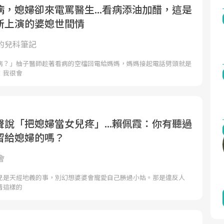
，媳婦卻來電罵醫生...看病添油加醋，這是
所上演的婆媳世間情
的兒科筆記
病？」柚子醫師趁著看病的空檔回電給媽媽，媽媽接起電話劈頭就是
！我很會
說「把媳婦當女兒疼」...賴佩霞：你有聽過
留給媳婦的嗎？
會
兒是天經地義的事，別幻想婆婆會寵愛自己勝過小姑。那是違反人
著這樣的