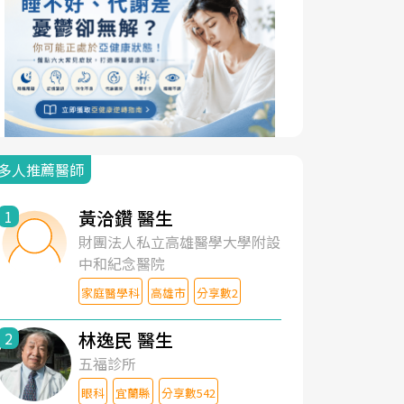
多人推薦醫師
黃洽鑽 醫生
1
財團法人私立高雄醫學大學附設
中和紀念醫院
家庭醫學科
高雄市
分享數2
林逸民 醫生
2
五福診所
眼科
宜蘭縣
分享數542