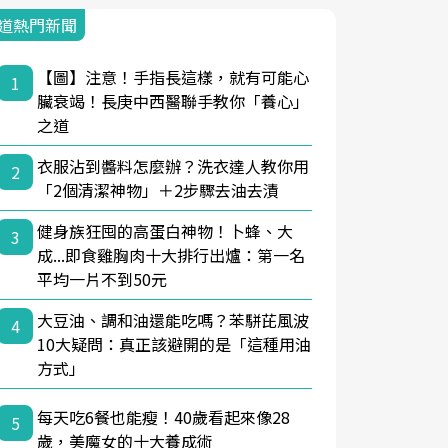
道熱門新聞
【圖】注意！手指長這樣，就有可能心
1
臟衰竭！長庚中西醫聯手教你「養心」
之道
衣服沾到醬料怎麼辦？洗衣達人教你用
2
「2個清潔神物」＋2步驟去油去漬
健身族狂囤的高蛋白神物！卜蜂、大
3
成...即食雞胸肉十大排行出爐：第一名
平均一片不到50元
大豆油、調和油還能吃嗎？苯駢芘風波
4
10大疑問：真正該避開的是「這種用油
方式」
每天吃6餐也能瘦！40歲看起來像28
5
歲，美魔女的十大養成術