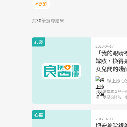
#婆婆
共
30
筆搜尋結果
心靈
2020-04-17
「我的眼睛
嫁妝，換得是
女兒間的殘
線上療心
把媳婦當成女兒一
壞；手感很好能一
心靈
2017-07-11
把安養院視為