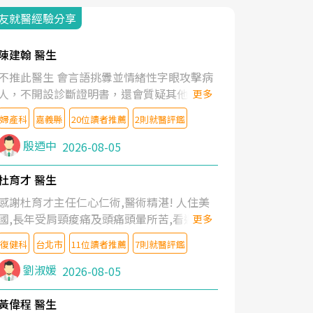
友就醫經驗分享
陳建翰 醫生
不推此醫生 會言語挑釁並情緒性字眼攻擊病
人，不開設診斷證明書，還會質疑其他醫生
更多
的判斷！
婦產科
嘉義縣
20位讀者推薦
2則就醫評鑑
殷迺中
2026-08-05
杜育才 醫生
感謝杜育才主任仁心仁術,醫術精湛! 人住美
國,長年受肩頸痠痛及頭痛頭暈所苦,看遍名醫
更多
教授,做了各種檢查,也嘗試過西醫打針,中醫
復健科
台北市
11位讀者推薦
7則就醫評鑑
針灸及物理徒手治療都沒有用,後來連吃到嗎
啡類止痛藥都效果有限,只是壓症狀,沒多久就
劉淑媛
2026-08-05
痛起來,多年失眠嚴重影響生活品質. 台灣親
友介紹忠孝醫院杜育才主任是頸頭症候群專
黃偉程 醫生