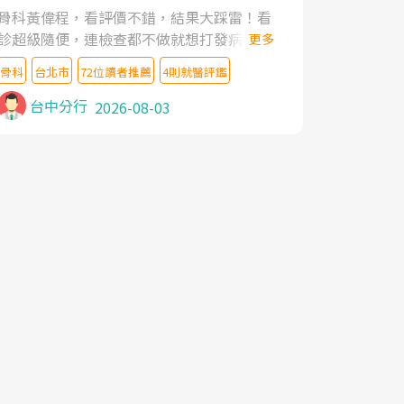
家,上網搜尋杜主任相關文章新聞跟網路評價
骨科黃偉程，看評價不錯，結果大踩雷！看
之後,下定決心飛回台北找杜醫師診治. 杜主
診超級隨便，連檢查都不做就想打發病人，
更多
任的乾針跟增生治療真的很厲害,第一次乾針
還好大的官威 ... 想詢問病情還被陰陽怪氣嘲
就覺得整個肩頸鬆開,回家特別好睡,經過幾次
骨科
台北市
72位讀者推薦
4則就醫評鑑
諷一番。可能好評帶來的大頭症，變得自負
治療,長年頑疾已經好了大半,杜主任除了打針
不尊重病人。醫術也不行，畢竟連檢查都懶
台中分行
2026-08-03
超厲害,還會一直交代要改善姿勢跟好好做運
得做，治療會有用才怪。大家避雷吧！
動,看診態度親切溫暖,真的是不可多得的良
醫,大力推荐!