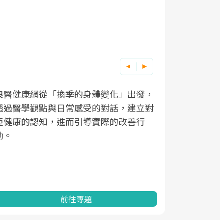
良醫健康網從「換季的身體變化」出發，
根據不同性
因應超高齡
透過醫學觀點與日常感受的對話，建立對
在、未來的
「2025
亞健康的認知，進而引導實際的改善行
知道該如何
促進為目的
動。
健康的關鍵
分析進行全
灣健康促進
前往專題