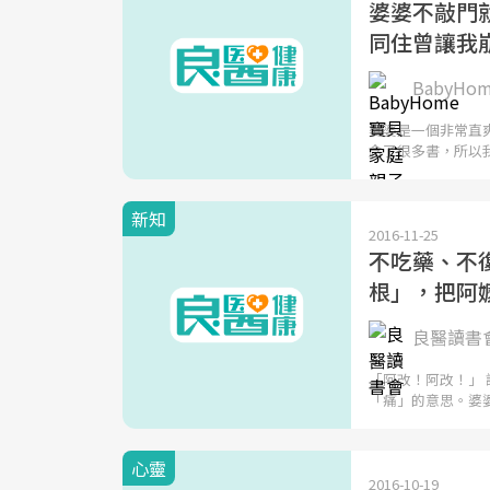
婆婆不敲門就
同住曾讓我
BabyH
婆婆是一個非常直
念了很多書，所以
新知
2016-11-25
不吃藥、不復
根」，把阿
良醫讀書
「阿改！阿改！」
「痛」的意思。婆
心靈
2016-10-19