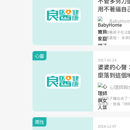
不管多努力
用不著逼自
BabyH
有次陪著孩子在公
成了婆婆經。 本來
心靈
2017-01-24
婆婆的心聲
麼落到這個
心理師與
「我兒子搬出去了
為何來，我接「妳
兩性
2016-12-07