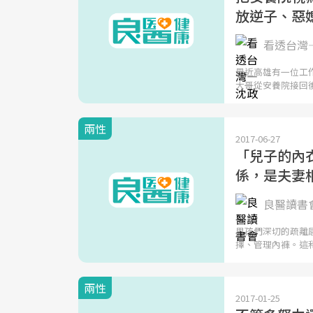
放逆子、惡
看透台灣
最近高雄有一位工
大哥從安養院接回
兩性
2017-06-27
「兒子的內
係，是夫妻
良醫讀書
男孩們深切的疏離
擇、管理內褲。這
兩性
2017-01-25