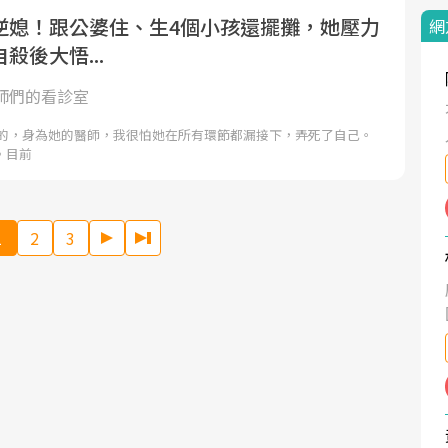
逆媳！跟公婆住、生4個小孩還擺攤，她壓力
網
殺後大悟...
師們的看診室
真的，身為她的醫師，我很怕她在所有環節都漏接下，弄死了自己。
。目前
1
2
3