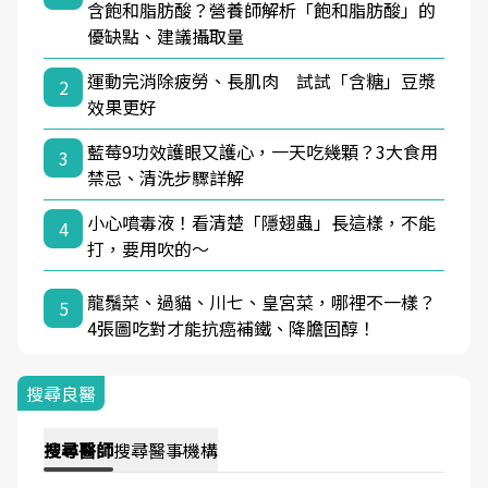
含飽和脂肪酸？營養師解析「飽和脂肪酸」的
優缺點、建議攝取量
運動完消除疲勞、長肌肉 試試「含糖」豆漿
2
效果更好
藍莓9功效護眼又護心，一天吃幾顆？3大食用
3
禁忌、清洗步驟詳解
小心噴毒液！看清楚「隱翅蟲」長這樣，不能
4
打，要用吹的～
龍鬚菜、過貓、川七、皇宮菜，哪裡不一樣？
5
4張圖吃對才能抗癌補鐵、降膽固醇！
搜尋良醫
搜尋
醫師
搜尋
醫事機構