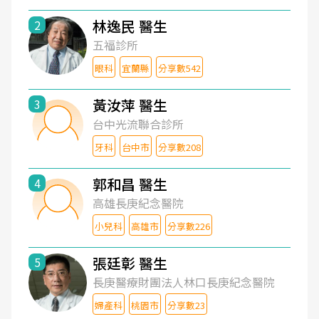
林逸民 醫生
2
五福診所
眼科
宜蘭縣
分享數542
黃汝萍 醫生
3
台中光流聯合診所
牙科
台中市
分享數208
郭和昌 醫生
4
高雄長庚紀念醫院
小兒科
高雄市
分享數226
張廷彰 醫生
5
長庚醫療財團法人林口長庚紀念醫院
婦產科
桃園市
分享數23