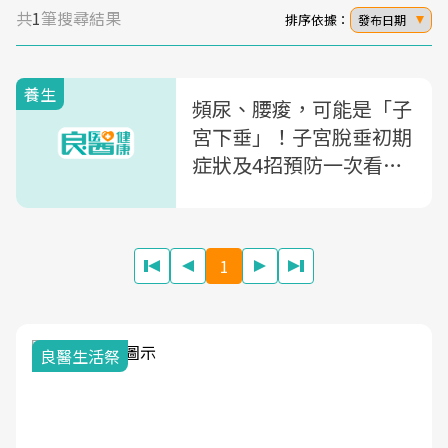
共
1
筆搜尋結果
排序依據：
發布日期
養生
頻尿、腰痠，可能是「子
宮下垂」！子宮脫垂初期
症狀及4招預防一次看，
靠凱格爾運動輕鬆改善
1
良醫生活祭