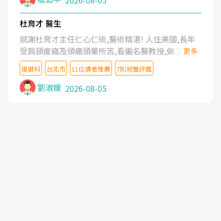
2026-08-05
杜育才 醫生
感謝杜育才主任仁心仁術,醫術精湛! 人住美國,長年
受肩頸痠痛及頭痛頭暈所苦,看遍名醫教授,做了各種
更多
檢查,也嘗試過西醫打針,中醫針灸及物理徒手治療都
復健科
台北市
11位讀者推薦
7則就醫評鑑
沒有用,後來連吃到嗎啡類止痛藥都效果有限,只是壓
症狀,沒多久就痛起來,多年失眠嚴重影響生活品質.
劉淑媛
2026-08-05
台灣親友介紹忠孝醫院杜育才主任是頸頭症候群專
家,上網搜尋杜主任相關文章新聞跟網路評價之後,下
定決心飛回台北找杜醫師診治. 杜主任的乾針跟增生
治療真的很厲害,第一次乾針就覺得整個肩頸鬆開,回
家特別好睡,經過幾次治療,長年頑疾已經好了大半,杜
主任除了打針超厲害,還會一直交代要改善姿勢跟好
好做運動,看診態度親切溫暖,真的是不可多得的良醫,
大力推荐!