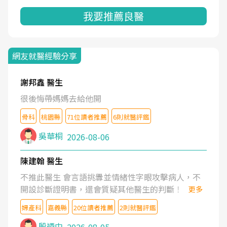
我要推薦良醫
網友就醫經驗分享
謝邦鑫 醫生
很後悔帶媽媽去給他開
骨科
桃園縣
71位讀者推薦
6則就醫評鑑
吳華桐
2026-08-06
陳建翰 醫生
不推此醫生 會言語挑釁並情緒性字眼攻擊病人，不
開設診斷證明書，還會質疑其他醫生的判斷！
更多
婦產科
嘉義縣
20位讀者推薦
2則就醫評鑑
殷迺中