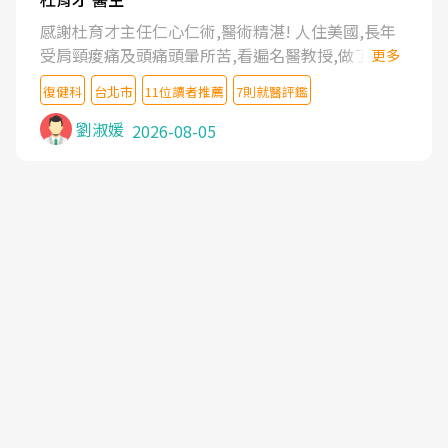
感謝杜育才主任仁心仁術,醫術精湛! 人住美國,長年
受肩頸痠痛及頭痛頭暈所苦,看遍名醫教授,做了各種
更多
檢查,也嘗試過西醫打針,中醫針灸及物理徒手治療都
復健科
台北市
11位讀者推薦
7則就醫評鑑
沒有用,後來連吃到嗎啡類止痛藥都效果有限,只是壓
症狀,沒多久就痛起來,多年失眠嚴重影響生活品質.
劉淑媛
2026-08-05
台灣親友介紹忠孝醫院杜育才主任是頸頭症候群專
家,上網搜尋杜主任相關文章新聞跟網路評價之後,下
定決心飛回台北找杜醫師診治. 杜主任的乾針跟增生
治療真的很厲害,第一次乾針就覺得整個肩頸鬆開,回
家特別好睡,經過幾次治療,長年頑疾已經好了大半,杜
主任除了打針超厲害,還會一直交代要改善姿勢跟好
好做運動,看診態度親切溫暖,真的是不可多得的良醫,
大力推荐!