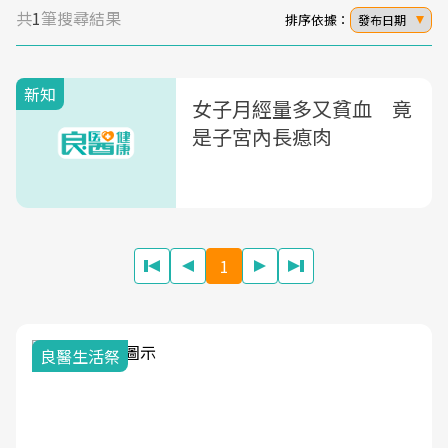
共
1
筆搜尋結果
排序依據：
發布日期
新知
女子月經量多又貧血 竟
是子宮內長瘜肉
1
良醫生活祭