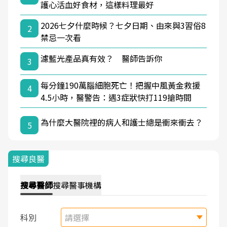
護心活血好食材，這樣料理最好
2026七夕什麼時候？七夕日期、由來與3習俗8
2
禁忌一次看
濾藍光產品真有效？ 醫師告訴你
3
每分鐘190萬腦細胞死亡！把握中風黃金救援
4
4.5小時，醫警告：遇3症狀快打119搶時間
為什麼大醫院裡的病人和護士總是衝來衝去？
5
搜尋良醫
搜尋
醫師
搜尋
醫事機構
科別
請選擇