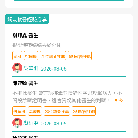
網友就醫經驗分享
謝邦鑫 醫生
很後悔帶媽媽去給他開
骨科
桃園縣
71位讀者推薦
6則就醫評鑑
吳華桐
2026-08-06
陳建翰 醫生
不推此醫生 會言語挑釁並情緒性字眼攻擊病人，不
開設診斷證明書，還會質疑其他醫生的判斷！
更多
婦產科
嘉義縣
20位讀者推薦
2則就醫評鑑
殷迺中
2026-08-05
杜育才 醫生