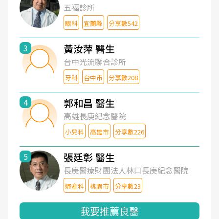
五福診所
眼科
宜蘭縣
分享數542
黃汝萍 醫生
3
台中光流聯合診所
牙科
台中市
分享數208
郭和昌 醫生
4
高雄長庚紀念醫院
小兒科
高雄市
分享數226
張廷彰 醫生
5
長庚醫療財團法人林口長庚紀念醫院
婦產科
桃園市
分享數23
我要推薦良醫