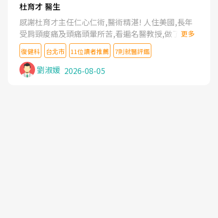
杜育才 醫生
感謝杜育才主任仁心仁術,醫術精湛! 人住美國,長年
受肩頸痠痛及頭痛頭暈所苦,看遍名醫教授,做了各種
更多
檢查,也嘗試過西醫打針,中醫針灸及物理徒手治療都
復健科
台北市
11位讀者推薦
7則就醫評鑑
沒有用,後來連吃到嗎啡類止痛藥都效果有限,只是壓
症狀,沒多久就痛起來,多年失眠嚴重影響生活品質.
劉淑媛
2026-08-05
台灣親友介紹忠孝醫院杜育才主任是頸頭症候群專
家,上網搜尋杜主任相關文章新聞跟網路評價之後,下
定決心飛回台北找杜醫師診治. 杜主任的乾針跟增生
治療真的很厲害,第一次乾針就覺得整個肩頸鬆開,回
家特別好睡,經過幾次治療,長年頑疾已經好了大半,杜
主任除了打針超厲害,還會一直交代要改善姿勢跟好
好做運動,看診態度親切溫暖,真的是不可多得的良醫,
大力推荐!