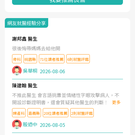
網友就醫經驗分享
謝邦鑫 醫生
很後悔帶媽媽去給他開
骨科
桃園縣
71位讀者推薦
6則就醫評鑑
吳華桐
2026-08-06
陳建翰 醫生
不推此醫生 會言語挑釁並情緒性字眼攻擊病人，不
開設診斷證明書，還會質疑其他醫生的判斷！
更多
婦產科
嘉義縣
20位讀者推薦
2則就醫評鑑
殷迺中
2026-08-05