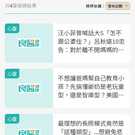
共
4
筆搜尋結果
排序依據：
發布日期
心靈
汪小菲曾喊話大S「怎不
跟公婆住？」呂秋遠10忠
告：對於離不開媽媽的先
生，離婚治百病
心靈
不想讓爸媽幫自己教育小
孩？先搞懂爺奶是老玩童
型，還是智庫型？美國心
理學家列5種祖父母角色
分析，找到祖孫關係的平
心靈
衡點
最理想的長照模式竟然是
「這種類型」...想避免悲