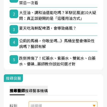
禁忌一次看
大豆油、調和油還能吃嗎？苯駢芘風波10大疑
2
問：真正該避開的是「這種用油方式」
夏天吃海鮮配啤酒，會導致痛風？
3
公廁的馬桶，你敢坐嗎...》馬桶坐墊會傳染性
4
病嗎？醫師有解
跌倒擦傷了！紅藥水、紫藥水、雙氧水、白藥
5
水、優碘...藥師教你該如何選才對
搜尋良醫
搜尋
醫師
搜尋
醫事機構
科別
請選擇