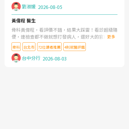
症狀,沒多久就痛起來,多年失眠嚴重影響生活品質.
劉淑媛
2026-08-05
台灣親友介紹忠孝醫院杜育才主任是頸頭症候群專
家,上網搜尋杜主任相關文章新聞跟網路評價之後,下
黃偉程 醫生
定決心飛回台北找杜醫師診治. 杜主任的乾針跟增生
骨科黃偉程，看評價不錯，結果大踩雷！看診超級隨
治療真的很厲害,第一次乾針就覺得整個肩頸鬆開,回
便，連檢查都不做就想打發病人，還好大的官威 ...
更多
家特別好睡,經過幾次治療,長年頑疾已經好了大半,杜
想詢問病情還被陰陽怪氣嘲諷一番。可能好評帶來的
主任除了打針超厲害,還會一直交代要改善姿勢跟好
骨科
台北市
72位讀者推薦
4則就醫評鑑
大頭症，變得自負不尊重病人。醫術也不行，畢竟連
好做運動,看診態度親切溫暖,真的是不可多得的良醫,
檢查都懶得做，治療會有用才怪。大家避雷吧！
台中分行
2026-08-03
大力推荐!