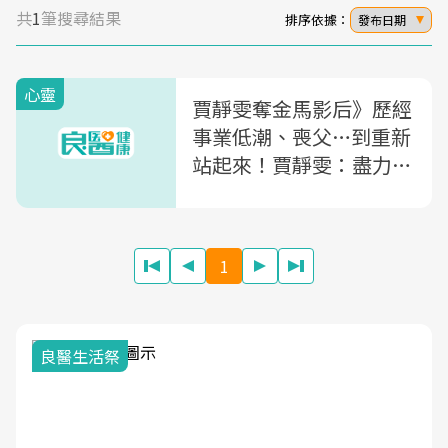
共
1
筆搜尋結果
排序依據：
發布日期
心靈
賈靜雯奪金馬影后》歷經
事業低潮、喪父…到重新
站起來！賈靜雯：盡力了
就不要苛責自己
1
良醫生活祭