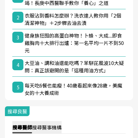
竭！長庚中西醫聯手教你「養心」之道
衣服沾到醬料怎麼辦？洗衣達人教你用「2個
2
清潔神物」＋2步驟去油去漬
健身族狂囤的高蛋白神物！卜蜂、大成...即食
3
雞胸肉十大排行出爐：第一名平均一片不到50
元
大豆油、調和油還能吃嗎？苯駢芘風波10大疑
4
問：真正該避開的是「這種用油方式」
每天吃6餐也能瘦！40歲看起來像28歲，美魔
5
女的十大養成術
搜尋良醫
搜尋
醫師
搜尋
醫事機構