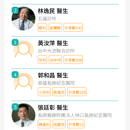
林逸民 醫生
2
五福診所
眼科
宜蘭縣
分享數542
黃汝萍 醫生
3
台中光流聯合診所
牙科
台中市
分享數208
郭和昌 醫生
4
高雄長庚紀念醫院
小兒科
高雄市
分享數226
張廷彰 醫生
5
長庚醫療財團法人林口長庚紀念醫院
婦產科
桃園市
分享數23