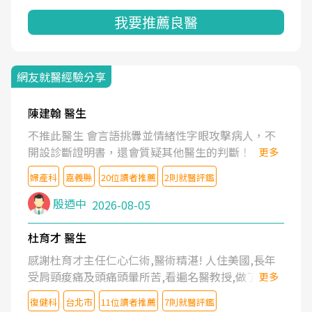
我要推薦良醫
網友就醫經驗分享
陳建翰 醫生
不推此醫生 會言語挑釁並情緒性字眼攻擊病人，不
開設診斷證明書，還會質疑其他醫生的判斷！
更多
婦產科
嘉義縣
20位讀者推薦
2則就醫評鑑
殷迺中
2026-08-05
杜育才 醫生
感謝杜育才主任仁心仁術,醫術精湛! 人住美國,長年
受肩頸痠痛及頭痛頭暈所苦,看遍名醫教授,做了各種
更多
檢查,也嘗試過西醫打針,中醫針灸及物理徒手治療都
復健科
台北市
11位讀者推薦
7則就醫評鑑
沒有用,後來連吃到嗎啡類止痛藥都效果有限,只是壓