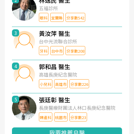
林逸民 醫生
五福診所
眼科
宜蘭縣
分享數542
黃汝萍 醫生
3
台中光流聯合診所
牙科
台中市
分享數208
郭和昌 醫生
4
高雄長庚紀念醫院
小兒科
高雄市
分享數226
張廷彰 醫生
5
長庚醫療財團法人林口長庚紀念醫院
婦產科
桃園市
分享數23
我要推薦良醫