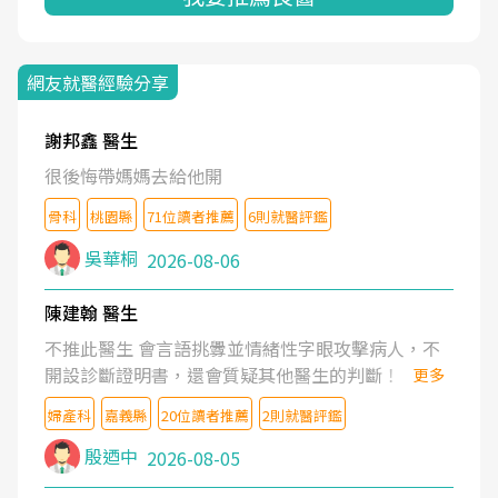
網友就醫經驗分享
謝邦鑫 醫生
很後悔帶媽媽去給他開
骨科
桃園縣
71位讀者推薦
6則就醫評鑑
吳華桐
2026-08-06
陳建翰 醫生
不推此醫生 會言語挑釁並情緒性字眼攻擊病人，不
開設診斷證明書，還會質疑其他醫生的判斷！
更多
婦產科
嘉義縣
20位讀者推薦
2則就醫評鑑
殷迺中
2026-08-05