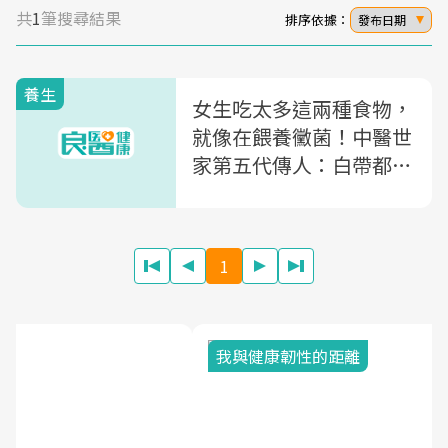
共
1
筆搜尋結果
排序依據：
發布日期
養生
女生吃太多這兩種食物，
就像在餵養黴菌！中醫世
家第五代傳人：白帶都是
自己「養」出來的
1
我與健康韌性的距離