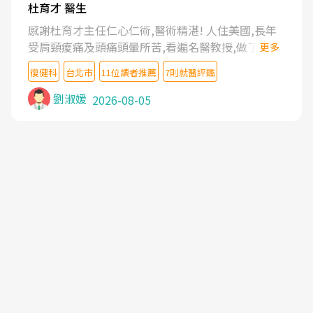
杜育才 醫生
感謝杜育才主任仁心仁術,醫術精湛! 人住美國,長年
受肩頸痠痛及頭痛頭暈所苦,看遍名醫教授,做了各種
更多
檢查,也嘗試過西醫打針,中醫針灸及物理徒手治療都
復健科
台北市
11位讀者推薦
7則就醫評鑑
沒有用,後來連吃到嗎啡類止痛藥都效果有限,只是壓
症狀,沒多久就痛起來,多年失眠嚴重影響生活品質.
劉淑媛
2026-08-05
台灣親友介紹忠孝醫院杜育才主任是頸頭症候群專
家,上網搜尋杜主任相關文章新聞跟網路評價之後,下
定決心飛回台北找杜醫師診治. 杜主任的乾針跟增生
治療真的很厲害,第一次乾針就覺得整個肩頸鬆開,回
家特別好睡,經過幾次治療,長年頑疾已經好了大半,杜
主任除了打針超厲害,還會一直交代要改善姿勢跟好
好做運動,看診態度親切溫暖,真的是不可多得的良醫,
大力推荐!