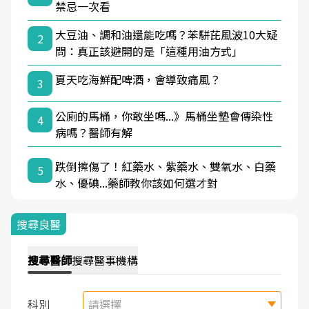
禁忌一次看
大豆油、調和油還能吃嗎？苯駢芘風波10大疑
2
問：真正該避開的是「這種用油方式」
夏天吃海鮮配啤酒，會導致痛風？
3
公廁的馬桶，你敢坐嗎...》馬桶坐墊會傳染性
4
病嗎？醫師有解
跌倒擦傷了！紅藥水、紫藥水、雙氧水、白藥
5
水、優碘...藥師教你該如何選才對
搜尋良醫
搜尋
醫師
搜尋
醫事機構
科別
請選擇