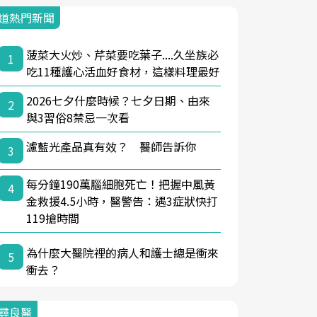
道熱門新聞
菠菜大火炒、芹菜要吃葉子....久坐族必
1
吃11種護心活血好食材，這樣料理最好
2026七夕什麼時候？七夕日期、由來
2
與3習俗8禁忌一次看
濾藍光產品真有效？ 醫師告訴你
3
每分鐘190萬腦細胞死亡！把握中風黃
4
金救援4.5小時，醫警告：遇3症狀快打
119搶時間
為什麼大醫院裡的病人和護士總是衝來
5
衝去？
尋良醫