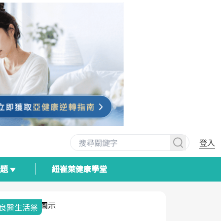
登入
專題
紐崔萊健康學堂
我與健康韌性的距離
荷爾蒙時光
2025健檢