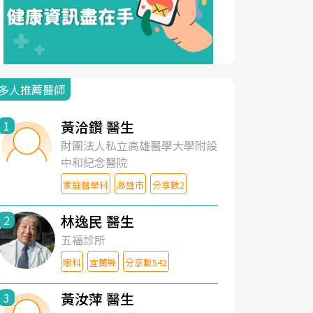
多人推薦醫師
黃洽鑽 醫生
1
財團法人私立高雄醫學大學附設
中和紀念醫院
家庭醫學科
高雄市
分享數2
林逸民 醫生
2
五福診所
眼科
宜蘭縣
分享數542
黃汝萍 醫生
3