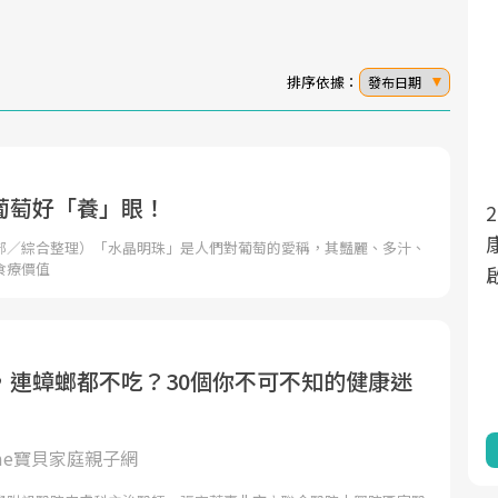
排序依據：
發布日期
葡萄好「養」眼！
2025年，就到良醫生活祭體驗「一站式健
面對超高齡社會的浪潮，台灣正在快速邁
向「健康照護」的新時代。隨著國家政策
康新生活」，從講座、體驗到運動，全面
部／綜合整理）「水晶明珠」是人們對葡萄的愛稱，其豔麗、多汁、
食療價值
如「健康台灣推動委員會」與「長照3.0」
啟動你的健康革命！
的推進，「預防醫學」已成全民關注的核
心議題。然而，健檢不只是醫療院所的服
務，更是民眾了解自身健康狀況、啟動健
，連蟑螂都不吃？30個你不可不知的健康迷
康管理的重要起點。
前往專題
前往專題
ome寶貝家庭親子網