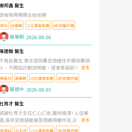
謝邦鑫 醫生
很後悔帶媽媽去給他開
骨科
桃園縣
71位讀者推薦
6則就醫評鑑
吳華桐
2026-08-06
陳建翰 醫生
不推此醫生 會言語挑釁並情緒性字眼攻擊病
人，不開設診斷證明書，還會質疑其他醫生
更多
的判斷！
婦產科
嘉義縣
20位讀者推薦
2則就醫評鑑
殷迺中
2026-08-05
杜育才 醫生
感謝杜育才主任仁心仁術,醫術精湛! 人住美
國,長年受肩頸痠痛及頭痛頭暈所苦,看遍名醫
更多
教授,做了各種檢查,也嘗試過西醫打針,中醫
復健科
台北市
11位讀者推薦
7則就醫評鑑