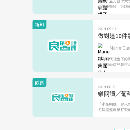
諮詢／臺北醫學大
科主任醫師 葉國
新知
2014-09-01
做對這10
Marie C
身為現代社會下的
品。然而這些輻射
飲食
2014-08-19
樂閱讀／葡
「水晶明珠」是人
尤其是連皮帶籽製