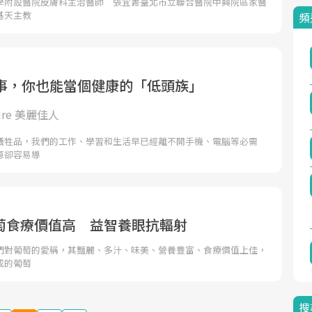
學附設醫院皮膚科主治醫師 張宜菁臺北市立聯合醫院中興院區家醫
基天主教
頻
件事，你也能當個健康的「低頭族」
laire 美麗佳人
犧牲品，我們的工作、學習和生活早已經離不開手機、電腦等必需
源卻容易導
萄食療價值高 益智養眼抗輻射
們對葡萄的愛稱，其豔麗、多汁、味美、營養豐富、食療價值上佳，
成的葡萄
搜