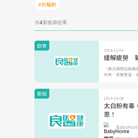
#抗輻射
共
4
筆搜尋結果
飲食
2016-12-04
緩解疲勞 
（優活健康往編輯
味美、營養豐富、
新知
2014-10-08
太白粉有毒
思！
BabyH