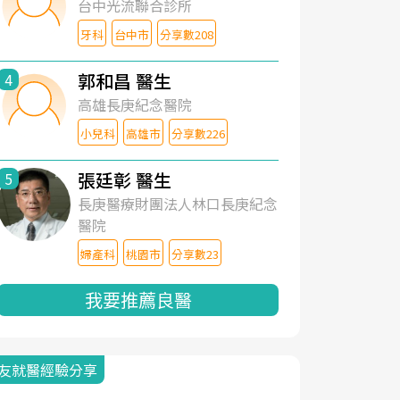
台中光流聯合診所
牙科
台中市
分享數208
郭和昌 醫生
4
高雄長庚紀念醫院
小兒科
高雄市
分享數226
張廷彰 醫生
5
長庚醫療財團法人林口長庚紀念
醫院
婦產科
桃園市
分享數23
我要推薦良醫
友就醫經驗分享