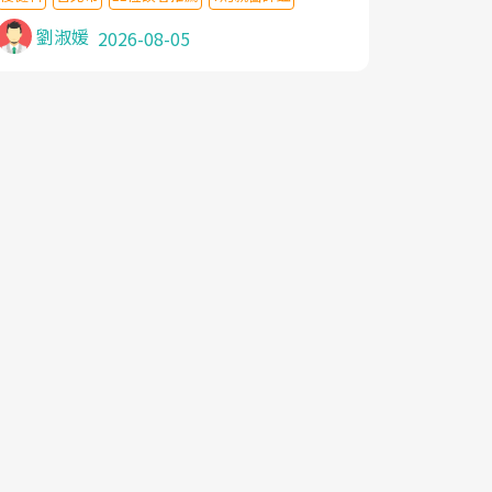
針灸及物理徒手治療都沒有用,後來連吃到嗎
啡類止痛藥都效果有限,只是壓症狀,沒多久就
劉淑媛
2026-08-05
痛起來,多年失眠嚴重影響生活品質. 台灣親
友介紹忠孝醫院杜育才主任是頸頭症候群專
家,上網搜尋杜主任相關文章新聞跟網路評價
之後,下定決心飛回台北找杜醫師診治. 杜主
任的乾針跟增生治療真的很厲害,第一次乾針
就覺得整個肩頸鬆開,回家特別好睡,經過幾次
治療,長年頑疾已經好了大半,杜主任除了打針
超厲害,還會一直交代要改善姿勢跟好好做運
動,看診態度親切溫暖,真的是不可多得的良
醫,大力推荐!