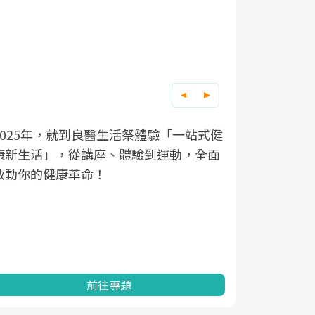
良醫健康網從「換季的身體變化」出發，
根據不同性
因應超高齡
透過醫學觀點與日常感受的對話，建立對
在、未來的
「2025
亞健康的認知，進而引導實際的改善行
知道該如何
促進為目的
動。
健康的關鍵
分析進行全
灣健康促進
前往專題