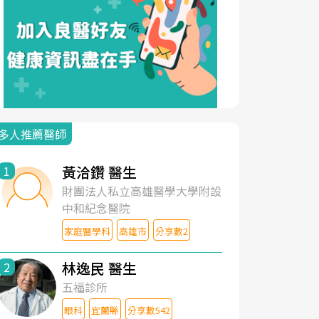
多人推薦醫師
黃洽鑽 醫生
1
財團法人私立高雄醫學大學附設
中和紀念醫院
家庭醫學科
高雄市
分享數2
林逸民 醫生
2
五福診所
眼科
宜蘭縣
分享數542