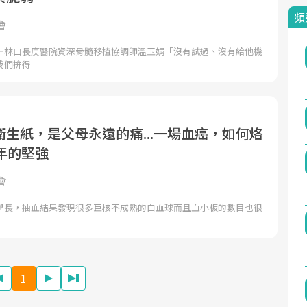
頻
會
—林口長庚醫院資深骨髓移植協調師溫玉娟「沒有試過、沒有給他機
我們拚得
生紙，是父母永遠的痛...一場血癌，如何烙
年的堅強
會
學長，抽血結果發現很多巨核不成熟的白血球而且血小板的數目也很
1