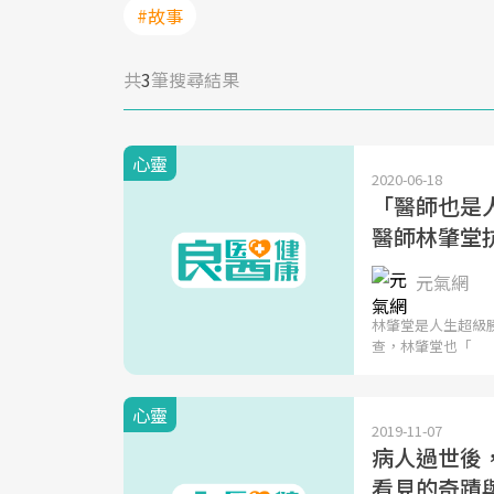
#故事
共
3
筆搜尋結果
心靈
2020-06-18
「醫師也是人
醫師林肇堂
元氣網
林肇堂是人生超級勝
查，林肇堂也「
心靈
2019-11-07
病人過世後，
看見的奇蹟