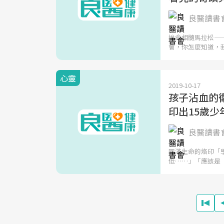
良醫讀書
拚命相髓馬拉松—
會，你怎麼知道，
心靈
2019-10-17
孩子沾血的衛
印出15歲少
良醫讀書
圓滿生命的烙印「
低……」「應該是