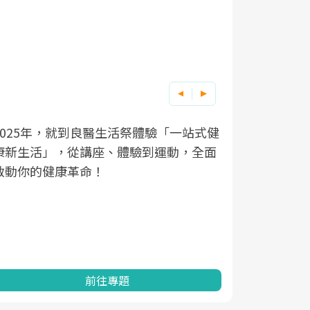
良醫健康網從「換季的身體變化」出發，
根據不同性
因應超高齡
透過醫學觀點與日常感受的對話，建立對
在、未來的
「2025
亞健康的認知，進而引導實際的改善行
知道該如何
促進為目的
動。
健康的關鍵
分析進行全
灣健康促進
前往專題