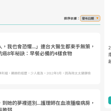
排序依據：
發布日期
，我也會恐懼...」連台大醫生都束手無策，
2025年，就到良醫生活祭體驗「一站式健
面對超高齡社會的浪潮，台灣正在快速邁
抗癌8年秘訣：早餐必備的4樣食物
向「健康照護」的新時代。隨著國家政策
康新生活」，從講座、體驗到運動，全面
如「健康台灣推動委員會」與「長照3.0」
啟動你的健康革命！
的推進，「預防醫學」已成全民關注的核
利組，顯赫的經歷，少人能及。2012年3月，因為陪太太健康檢
心議題。然而，健檢不只是醫療院所的服
務，更是民眾了解自身健康狀況、啟動健
康管理的重要起點。
前往專題
前往專題
到她的夢裡道別...護理師在血液腫瘤病房，
與脆弱