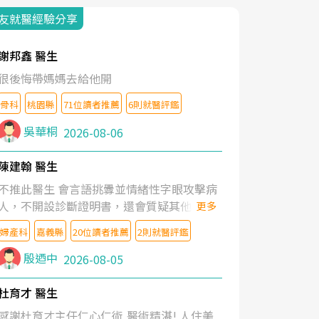
友就醫經驗分享
謝邦鑫 醫生
很後悔帶媽媽去給他開
骨科
桃園縣
71位讀者推薦
6則就醫評鑑
吳華桐
2026-08-06
陳建翰 醫生
不推此醫生 會言語挑釁並情緒性字眼攻擊病
人，不開設診斷證明書，還會質疑其他醫生
更多
的判斷！
婦產科
嘉義縣
20位讀者推薦
2則就醫評鑑
殷迺中
2026-08-05
杜育才 醫生
感謝杜育才主任仁心仁術,醫術精湛! 人住美