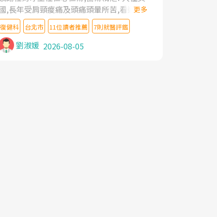
國,長年受肩頸痠痛及頭痛頭暈所苦,看遍名醫
更多
教授,做了各種檢查,也嘗試過西醫打針,中醫
復健科
台北市
11位讀者推薦
7則就醫評鑑
針灸及物理徒手治療都沒有用,後來連吃到嗎
啡類止痛藥都效果有限,只是壓症狀,沒多久就
劉淑媛
2026-08-05
痛起來,多年失眠嚴重影響生活品質. 台灣親
友介紹忠孝醫院杜育才主任是頸頭症候群專
家,上網搜尋杜主任相關文章新聞跟網路評價
之後,下定決心飛回台北找杜醫師診治. 杜主
任的乾針跟增生治療真的很厲害,第一次乾針
就覺得整個肩頸鬆開,回家特別好睡,經過幾次
治療,長年頑疾已經好了大半,杜主任除了打針
超厲害,還會一直交代要改善姿勢跟好好做運
動,看診態度親切溫暖,真的是不可多得的良
醫,大力推荐!