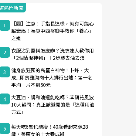
道熱門新聞
【圖】注意！手指長這樣，就有可能心
1
臟衰竭！長庚中西醫聯手教你「養心」
之道
衣服沾到醬料怎麼辦？洗衣達人教你用
2
「2個清潔神物」＋2步驟去油去漬
健身族狂囤的高蛋白神物！卜蜂、大
3
成...即食雞胸肉十大排行出爐：第一名
平均一片不到50元
大豆油、調和油還能吃嗎？苯駢芘風波
4
10大疑問：真正該避開的是「這種用油
方式」
每天吃6餐也能瘦！40歲看起來像28
5
歲，美魔女的十大養成術