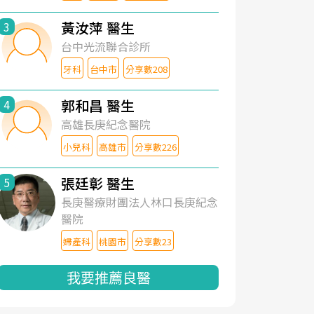
黃汝萍 醫生
3
台中光流聯合診所
牙科
台中市
分享數208
郭和昌 醫生
4
高雄長庚紀念醫院
小兒科
高雄市
分享數226
張廷彰 醫生
5
長庚醫療財團法人林口長庚紀念
醫院
婦產科
桃園市
分享數23
我要推薦良醫