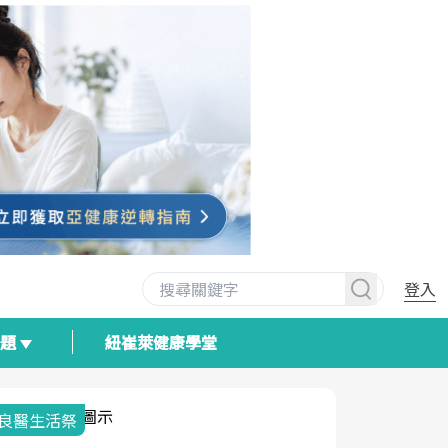
登入
專題
紐崔萊健康學堂
我與健康韌性的距離
荷爾蒙時光
2025健檢