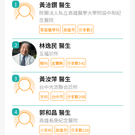
黃洽鑽 醫生
1
財團法人私立高雄醫學大學附設中和紀
念醫院
家庭醫學科
高雄市
分享數2
林逸民 醫生
2
五福診所
眼科
宜蘭縣
分享數542
黃汝萍 醫生
3
台中光流聯合診所
牙科
台中市
分享數208
郭和昌 醫生
4
高雄長庚紀念醫院
小兒科
高雄市
分享數226