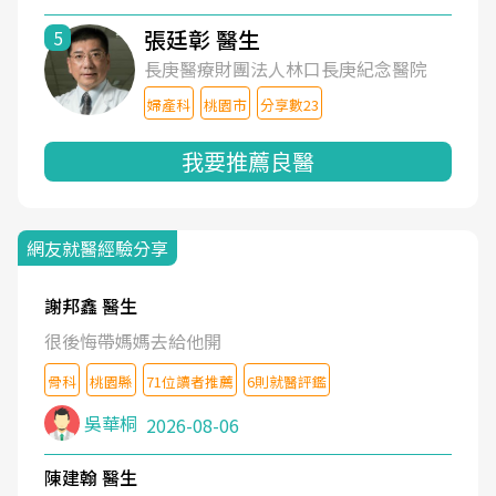
張廷彰 醫生
5
長庚醫療財團法人林口長庚紀念醫院
婦產科
桃園市
分享數23
我要推薦良醫
網友就醫經驗分享
謝邦鑫 醫生
很後悔帶媽媽去給他開
骨科
桃園縣
71位讀者推薦
6則就醫評鑑
吳華桐
2026-08-06
陳建翰 醫生