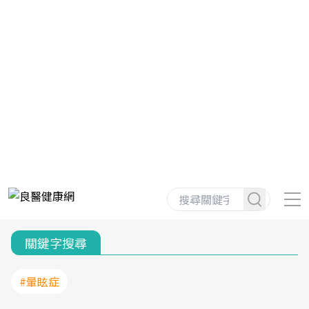
關鍵字搜尋
#暈眩症