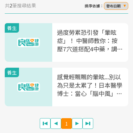
共
2
筆搜尋結果
排序依據：
發布日期
養生
過度勞累恐引發「暈眩
症」！ 中醫師教你：按
壓7穴道搭配4中藥，調理
身體治好暈眩
養生
感覺輕飄飄的暈眩...別以
為只是太累了！日本醫學
博士：當心「腦中風」4
個最前兆
1