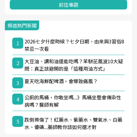
前往專題
頻道熱門新聞
2026七夕什麼時候？七夕日期、由來與3習俗8
1
禁忌一次看
大豆油、調和油還能吃嗎？苯駢芘風波10大疑
2
問：真正該避開的是「這種用油方式」
夏天吃海鮮配啤酒，會導致痛風？
3
公廁的馬桶，你敢坐嗎...》馬桶坐墊會傳染性
4
病嗎？醫師有解
跌倒擦傷了！紅藥水、紫藥水、雙氧水、白藥
5
水、優碘...藥師教你該如何選才對