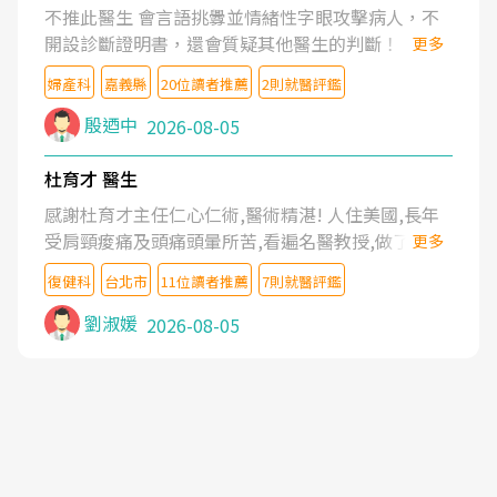
不推此醫生 會言語挑釁並情緒性字眼攻擊病人，不
開設診斷證明書，還會質疑其他醫生的判斷！
更多
婦產科
嘉義縣
20位讀者推薦
2則就醫評鑑
殷迺中
2026-08-05
杜育才 醫生
感謝杜育才主任仁心仁術,醫術精湛! 人住美國,長年
受肩頸痠痛及頭痛頭暈所苦,看遍名醫教授,做了各種
更多
檢查,也嘗試過西醫打針,中醫針灸及物理徒手治療都
復健科
台北市
11位讀者推薦
7則就醫評鑑
沒有用,後來連吃到嗎啡類止痛藥都效果有限,只是壓
症狀,沒多久就痛起來,多年失眠嚴重影響生活品質.
劉淑媛
2026-08-05
台灣親友介紹忠孝醫院杜育才主任是頸頭症候群專
家,上網搜尋杜主任相關文章新聞跟網路評價之後,下
定決心飛回台北找杜醫師診治. 杜主任的乾針跟增生
治療真的很厲害,第一次乾針就覺得整個肩頸鬆開,回
家特別好睡,經過幾次治療,長年頑疾已經好了大半,杜
主任除了打針超厲害,還會一直交代要改善姿勢跟好