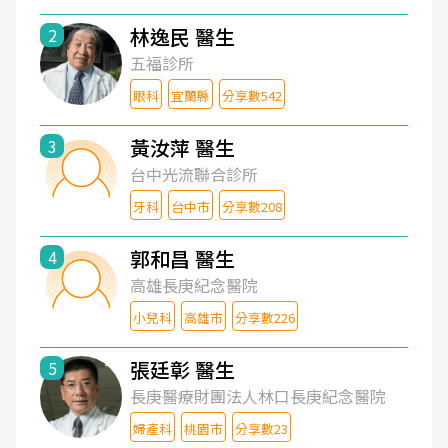
林逸民 醫生
2
五福診所
眼科
宜蘭縣
分享數542
黃汝萍 醫生
3
台中光流聯合診所
牙科
台中市
分享數208
郭和昌 醫生
4
高雄長庚紀念醫院
小兒科
高雄市
分享數226
張廷彰 醫生
5
長庚醫療財團法人林口長庚紀念醫院
婦產科
桃園市
分享數23