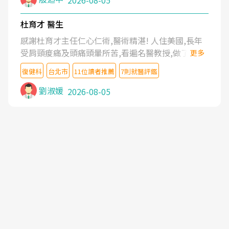
2026-08-05
杜育才 醫生
感謝杜育才主任仁心仁術,醫術精湛! 人住美國,長年
受肩頸痠痛及頭痛頭暈所苦,看遍名醫教授,做了各種
更多
檢查,也嘗試過西醫打針,中醫針灸及物理徒手治療都
復健科
台北市
11位讀者推薦
7則就醫評鑑
沒有用,後來連吃到嗎啡類止痛藥都效果有限,只是壓
症狀,沒多久就痛起來,多年失眠嚴重影響生活品質.
劉淑媛
2026-08-05
台灣親友介紹忠孝醫院杜育才主任是頸頭症候群專
家,上網搜尋杜主任相關文章新聞跟網路評價之後,下
定決心飛回台北找杜醫師診治. 杜主任的乾針跟增生
治療真的很厲害,第一次乾針就覺得整個肩頸鬆開,回
家特別好睡,經過幾次治療,長年頑疾已經好了大半,杜
主任除了打針超厲害,還會一直交代要改善姿勢跟好
好做運動,看診態度親切溫暖,真的是不可多得的良醫,
大力推荐!