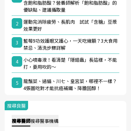
含飽和脂肪酸？營養師解析「飽和脂肪酸」的
優缺點、建議攝取量
運動完消除疲勞、長肌肉 試試「含糖」豆漿
2
效果更好
藍莓9功效護眼又護心，一天吃幾顆？3大食用
3
禁忌、清洗步驟詳解
小心噴毒液！看清楚「隱翅蟲」長這樣，不能
4
打，要用吹的～
龍鬚菜、過貓、川七、皇宮菜，哪裡不一樣？
5
4張圖吃對才能抗癌補鐵、降膽固醇！
搜尋良醫
搜尋
醫師
搜尋
醫事機構