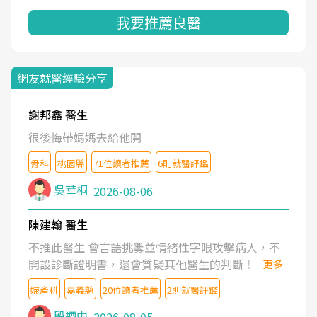
我要推薦良醫
網友就醫經驗分享
謝邦鑫 醫生
很後悔帶媽媽去給他開
骨科
桃園縣
71位讀者推薦
6則就醫評鑑
吳華桐
2026-08-06
陳建翰 醫生
不推此醫生 會言語挑釁並情緒性字眼攻擊病人，不
開設診斷證明書，還會質疑其他醫生的判斷！
更多
婦產科
嘉義縣
20位讀者推薦
2則就醫評鑑
殷迺中