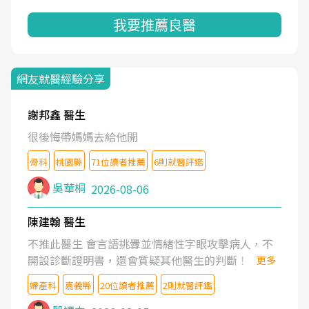
我要推薦良醫
網友就醫經驗分享
謝邦鑫 醫生
很後悔帶媽媽去給他開
骨科
桃園縣
71位讀者推薦
6則就醫評鑑
吳華桐
2026-08-06
陳建翰 醫生
不推此醫生 會言語挑釁並情緒性字眼攻擊病人，不
開設診斷證明書，還會質疑其他醫生的判斷！
更多
婦產科
嘉義縣
20位讀者推薦
2則就醫評鑑