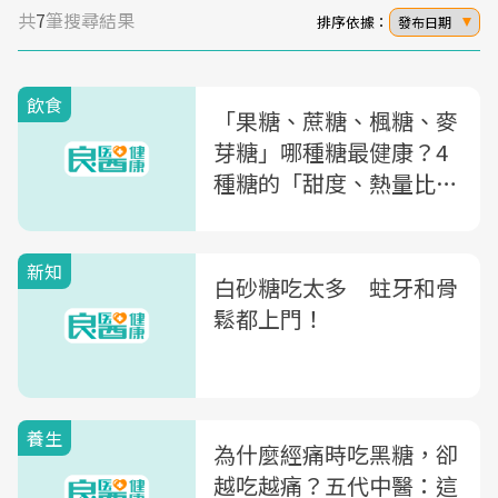
共
7
筆搜尋結果
排序依據：
發布日期
飲食
「果糖、蔗糖、楓糖、麥
芽糖」哪種糖最健康？4
種糖的「甜度、熱量比
較」一篇看懂
新知
白砂糖吃太多 蛀牙和骨
鬆都上門！
養生
為什麼經痛時吃黑糖，卻
越吃越痛？五代中醫：這