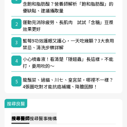
含飽和脂肪酸？營養師解析「飽和脂肪酸」的
優缺點、建議攝取量
運動完消除疲勞、長肌肉 試試「含糖」豆漿
2
效果更好
藍莓9功效護眼又護心，一天吃幾顆？3大食用
3
禁忌、清洗步驟詳解
小心噴毒液！看清楚「隱翅蟲」長這樣，不能
4
打，要用吹的～
龍鬚菜、過貓、川七、皇宮菜，哪裡不一樣？
5
4張圖吃對才能抗癌補鐵、降膽固醇！
搜尋良醫
搜尋
醫師
搜尋
醫事機構