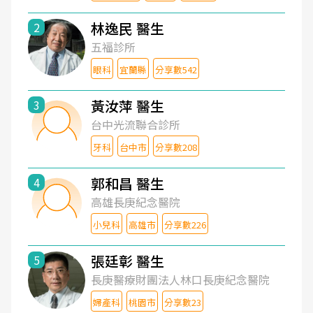
林逸民 醫生
2
五福診所
眼科
宜蘭縣
分享數542
黃汝萍 醫生
3
台中光流聯合診所
牙科
台中市
分享數208
郭和昌 醫生
4
高雄長庚紀念醫院
小兒科
高雄市
分享數226
張廷彰 醫生
5
長庚醫療財團法人林口長庚紀念醫院
婦產科
桃園市
分享數23