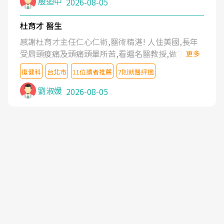
殷迺中
2026-08-05
杜育才 醫生
感謝杜育才主任仁心仁術,醫術精湛! 人住美國,長年
受肩頸痠痛及頭痛頭暈所苦,看遍名醫教授,做了各種
更多
檢查,也嘗試過西醫打針,中醫針灸及物理徒手治療都
復健科
台北市
11位讀者推薦
7則就醫評鑑
沒有用,後來連吃到嗎啡類止痛藥都效果有限,只是壓
症狀,沒多久就痛起來,多年失眠嚴重影響生活品質.
劉淑媛
2026-08-05
台灣親友介紹忠孝醫院杜育才主任是頸頭症候群專
家,上網搜尋杜主任相關文章新聞跟網路評價之後,下
定決心飛回台北找杜醫師診治. 杜主任的乾針跟增生
治療真的很厲害,第一次乾針就覺得整個肩頸鬆開,回
家特別好睡,經過幾次治療,長年頑疾已經好了大半,杜
主任除了打針超厲害,還會一直交代要改善姿勢跟好
好做運動,看診態度親切溫暖,真的是不可多得的良醫,
大力推荐!