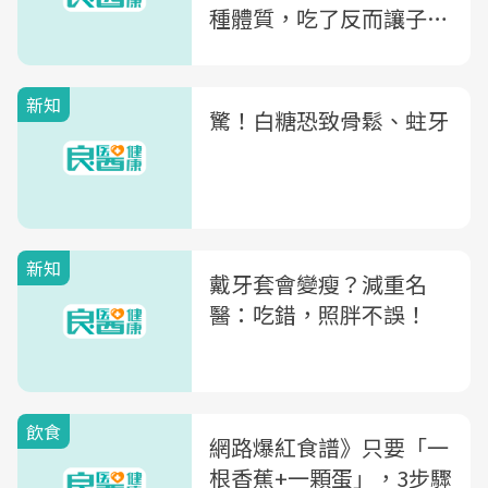
種體質，吃了反而讓子宮
發炎！
新知
驚！白糖恐致骨鬆、蛀牙
新知
戴牙套會變瘦？減重名
醫：吃錯，照胖不誤！
飲食
網路爆紅食譜》只要「一
根香蕉+一顆蛋」，3步驟