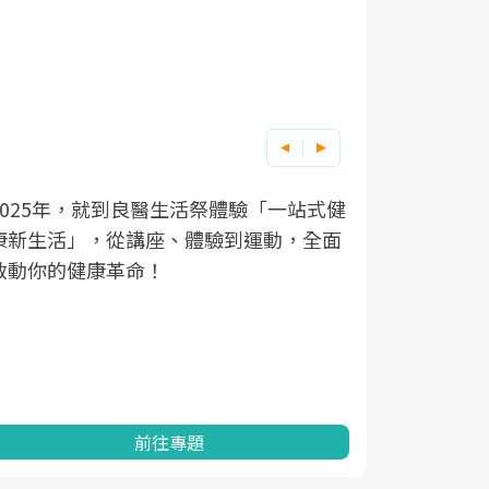
良醫健康網從「換季的身體變化」出發，
根據不同性
因應超高齡
透過醫學觀點與日常感受的對話，建立對
在、未來的
「2025
亞健康的認知，進而引導實際的改善行
知道該如何
促進為目的
動。
健康的關鍵
分析進行全
灣健康促進
前往專題