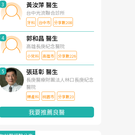
黃汝萍 醫生
3
台中光流聯合診所
牙科
台中市
分享數208
郭和昌 醫生
4
高雄長庚紀念醫院
小兒科
高雄市
分享數226
張廷彰 醫生
5
長庚醫療財團法人林口長庚紀念
醫院
婦產科
桃園市
分享數23
我要推薦良醫