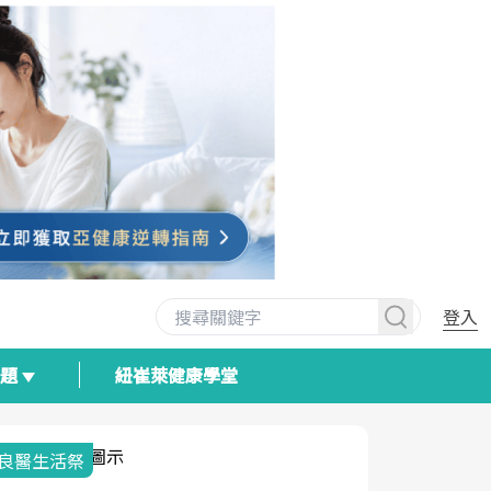
登入
專題
紐崔萊健康學堂
我與健康韌性的距離
荷爾蒙時光
2025健檢