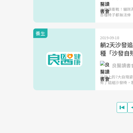
沙發保衛戰！貓咪
各種椅子都無法倖
養生
2019-09-18
躺2天沙發追
種「沙發自
良醫讀書
沙發上的7大自殘
有了這組沙發椅，