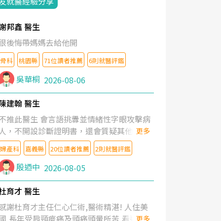
友就醫經驗分享
謝邦鑫 醫生
很後悔帶媽媽去給他開
骨科
桃園縣
71位讀者推薦
6則就醫評鑑
吳華桐
2026-08-06
陳建翰 醫生
不推此醫生 會言語挑釁並情緒性字眼攻擊病
人，不開設診斷證明書，還會質疑其他醫生
更多
的判斷！
婦產科
嘉義縣
20位讀者推薦
2則就醫評鑑
殷迺中
2026-08-05
杜育才 醫生
感謝杜育才主任仁心仁術,醫術精湛! 人住美
國,長年受肩頸痠痛及頭痛頭暈所苦,看遍名醫
更多