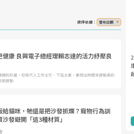
排序依據：
發布日期
更健康 良興電子總經理賴志達的活力紓壓良
面對超高齡社會的浪潮，台灣正在快速邁
2025年，就到良醫生活祭體驗「一站式健
向「健康照護」的新時代。隨著國家政策
康新生活」，從講座、體驗到運動，全面
如「健康台灣推動委員會」與「長照3.0」
啟動你的健康革命！
健康的好處，但現代人工作太忙、下班太累，要擠出時間來運動真的
何把運動
的推進，「預防醫學」已成全民關注的核
心議題。然而，健檢不只是醫療院所的服
務，更是民眾了解自身健康狀況、啟動健
康管理的重要起點。
板給貓咪，牠還是把沙發抓爛？寵物行為訓
買沙發避開「這3種材質」
前往專題
前往專題
會