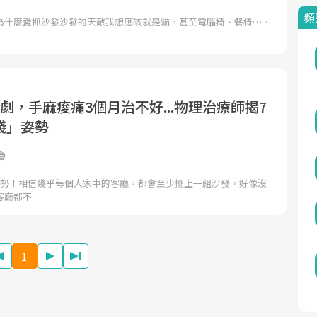
頻
為什麼愛抓沙發沙發的天敵我想應該就是貓，甚至電腦椅、餐椅……
劇，手麻痠痛3個月治不好...物理治療師揭7
殘」姿勢
會
姿勢！相信幾乎每個人家中的客廳，都會至少擺上一組沙發，好像沒
客廳都不
1