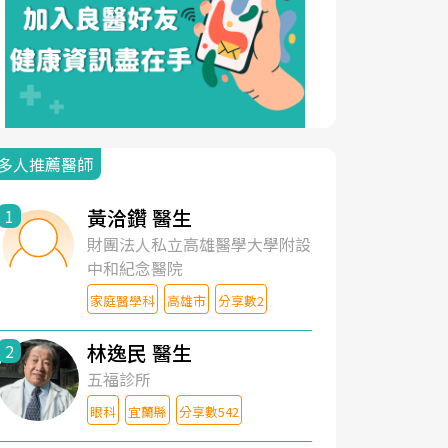
多人推薦醫師
黃洽鑽 醫生
1
財團法人私立高雄醫學大學附設
中和紀念醫院
家庭醫學科
高雄市
分享數2
林逸民 醫生
2
五福診所
眼科
宜蘭縣
分享數542