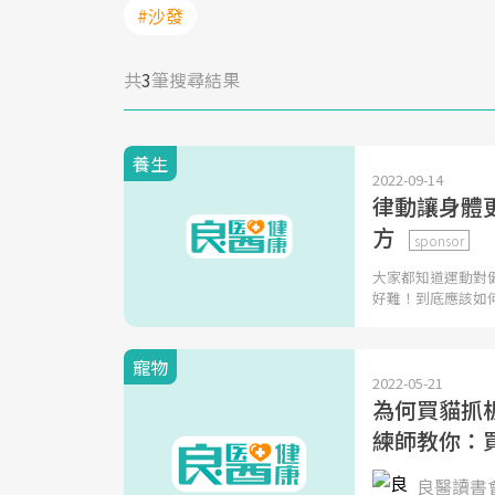
#沙發
共
3
筆搜尋結果
養生
2022-09-14
律動讓身體
方
sponsor
大家都知道運動對
好難！到底應該如
寵物
2022-05-21
為何買貓抓
練師教你：
良醫讀書