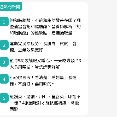
道熱門新聞
飽和脂肪酸、不飽和脂肪酸差在哪？哪
1
些油富含飽和脂肪酸？營養師解析「飽
和脂肪酸」的優缺點、建議攝取量
運動完消除疲勞、長肌肉 試試「含
2
糖」豆漿效果更好
藍莓9功效護眼又護心，一天吃幾顆？3
3
大食用禁忌、清洗步驟詳解
小心噴毒液！看清楚「隱翅蟲」長這
4
樣，不能打，要用吹的～
龍鬚菜、過貓、川七、皇宮菜，哪裡不
5
一樣？4張圖吃對才能抗癌補鐵、降膽
固醇！