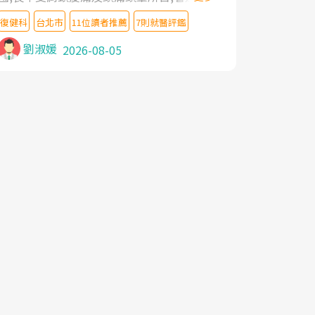
教授,做了各種檢查,也嘗試過西醫打針,中醫
復健科
台北市
11位讀者推薦
7則就醫評鑑
針灸及物理徒手治療都沒有用,後來連吃到嗎
啡類止痛藥都效果有限,只是壓症狀,沒多久就
劉淑媛
2026-08-05
痛起來,多年失眠嚴重影響生活品質. 台灣親
友介紹忠孝醫院杜育才主任是頸頭症候群專
家,上網搜尋杜主任相關文章新聞跟網路評價
之後,下定決心飛回台北找杜醫師診治. 杜主
任的乾針跟增生治療真的很厲害,第一次乾針
就覺得整個肩頸鬆開,回家特別好睡,經過幾次
治療,長年頑疾已經好了大半,杜主任除了打針
超厲害,還會一直交代要改善姿勢跟好好做運
動,看診態度親切溫暖,真的是不可多得的良
醫,大力推荐!