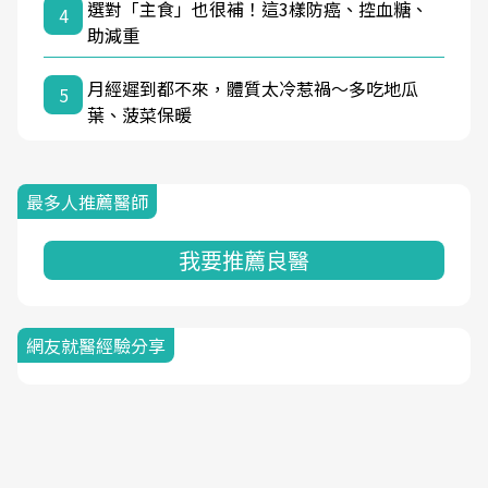
選對「主食」也很補！這3樣防癌、控血糖、
4
助減重
月經遲到都不來，體質太冷惹禍〜多吃地瓜
5
葉、菠菜保暖
最多人推薦醫師
我要推薦良醫
網友就醫經驗分享