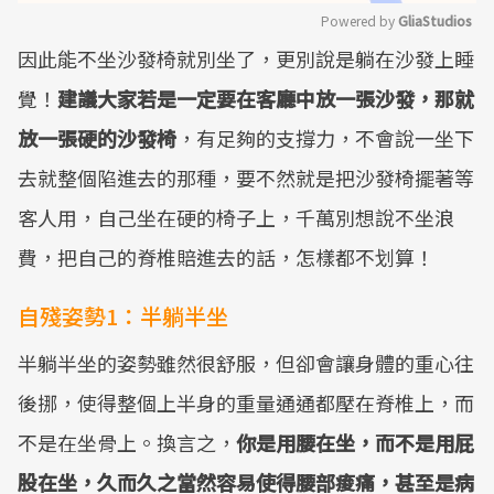
Powered by 
GliaStudios
因此能不坐沙發椅就別坐了，更別說是躺在沙發上睡
Mute
覺！
建議大家若是一定要在客廳中放一張沙發，那就
放一張硬的沙發椅
，有足夠的支撐力，不會說一坐下
去就整個陷進去的那種，要不然就是把沙發椅擺著等
客人用，自己坐在硬的椅子上，千萬別想說不坐浪
費，把自己的脊椎賠進去的話，怎樣都不划算！
自殘姿勢1：半躺半坐
半躺半坐的姿勢雖然很舒服，但卻會讓身體的重心往
後挪，使得整個上半身的重量通通都壓在脊椎上，而
不是在坐骨上。換言之，
你是用腰在坐，而不是用屁
股在坐，久而久之當然容易使得腰部痠痛，甚至是病