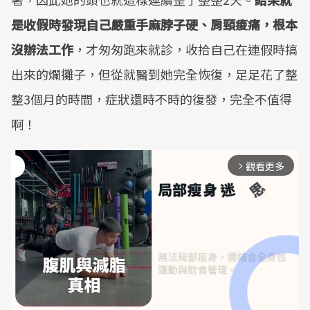
是收假時發現自己嚴重手麻脖子硬、肩頸痠痛，根本
沒辦法工作
，才匆匆跑來就診，收拾自己在連假時搞
出來的爛攤子，但從就醫到她完全恢復，足足花了整
整3個月的時間，症狀還時不時的復發，完全不值得
啊！
觀看更多
arrow_forward_ios