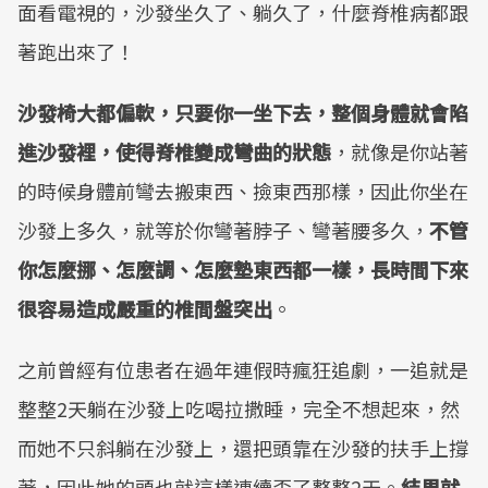
面看電視的，沙發坐久了、躺久了，什麼脊椎病都跟
著跑出來了！
沙發椅大都偏軟，只要你一坐下去，整個身體就會陷
進沙發裡，使得脊椎變成彎曲的狀態
，就像是你站著
的時候身體前彎去搬東西、撿東西那樣，因此你坐在
沙發上多久，就等於你彎著脖子、彎著腰多久，
不管
你怎麼挪、怎麼調、怎麼墊東西都一樣，長時間下來
很容易造成嚴重的椎間盤突出
。
之前曾經有位患者在過年連假時瘋狂追劇，一追就是
整整2天躺在沙發上吃喝拉撒睡，完全不想起來，然
而她不只斜躺在沙發上，還把頭靠在沙發的扶手上撐
著，因此她的頭也就這樣連續歪了整整2天。
結果就