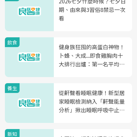
2026七夕什麼時候？七夕日
期、由來與3習俗8禁忌一次
看
飲食
健身族狂囤的高蛋白神物！
卜蜂、大成...即食雞胸肉十
大排行出爐：第一名平均一
片不到50元
養生
從鼾聲看睡眠健康！新型居
家睡眠檢測納入「鼾聲能量
分析」揪出睡眠呼吸中止症
風險
新知