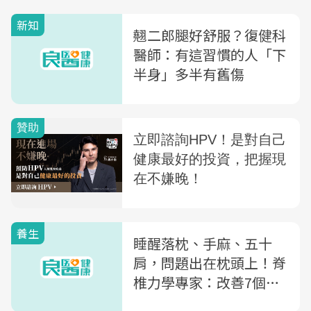
新知
翹二郎腿好舒服？復健科
醫師：有這習慣的人「下
半身」多半有舊傷
養生
睡醒落枕、手麻、五十
肩，問題出在枕頭上！脊
椎力學專家：改善7個壞
習慣，痠痛不再來