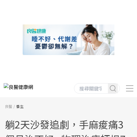
良醫
養生
躺2天沙發追劇，手麻痠痛3