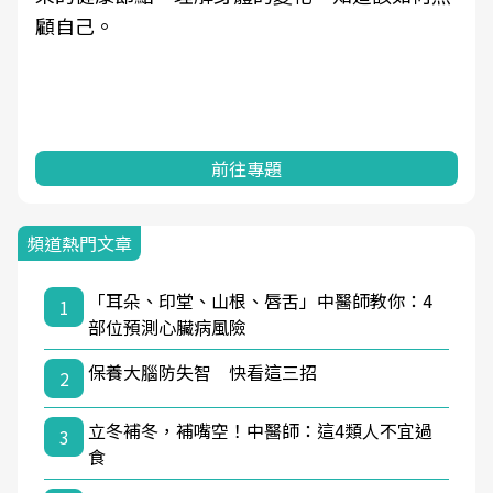
顧自己。
前往專題
頻道熱門文章
「耳朵、印堂、山根、唇舌」中醫師教你：4
1
部位預測心臟病風險
保養大腦防失智 快看這三招
2
立冬補冬，補嘴空！中醫師：這4類人不宜過
3
食