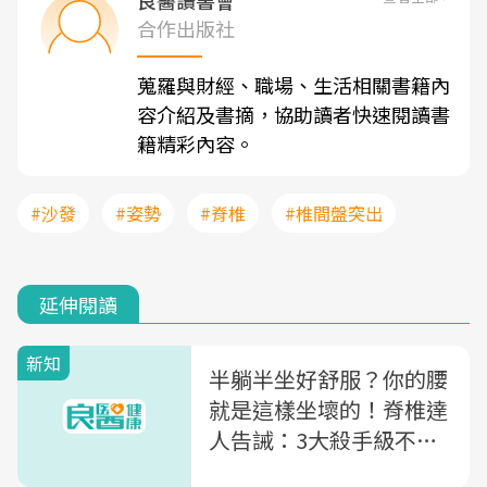
良醫讀書會
合作出版社
蒐羅與財經、職場、生活相關書籍內
容介紹及書摘，協助讀者快速閱讀書
籍精彩內容。
#沙發
#姿勢
#脊椎
#椎間盤突出
延伸閱讀
新知
半躺半坐好舒服？你的腰
就是這樣坐壞的！脊椎達
人告誡：3大殺手級不良
姿勢