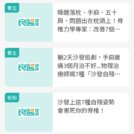
養生
睡醒落枕、手麻、五十
肩，問題出在枕頭上！脊
椎力學專家：改善7個壞
習慣，痠痛不再來
養生
躺2天沙發追劇，手麻痠
痛3個月治不好...物理治
療師揭7種「沙發自殘」
姿勢
新知
沙發上這7種自殘姿勢
會害死你的脊椎！