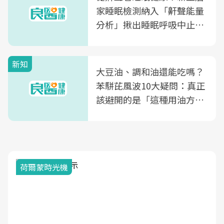
家睡眠檢測納入「鼾聲能量
分析」揪出睡眠呼吸中止症
風險
新知
大豆油、調和油還能吃嗎？
苯駢芘風波10大疑問：真正
該避開的是「這種用油方
式」
荷爾蒙時光機