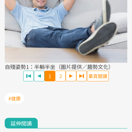
自殘姿勢1：半躺半坐（圖片提供／趨勢文化）
1
2
單頁閱讀
#健康
延伸閱讀