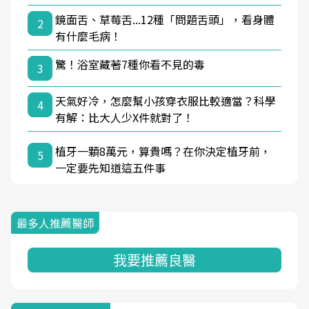
鏡面舌、草莓舌...12種「問題舌頭」，看身體
2
有什麼毛病！
驚！浴室藏著7種你看不見的毒
3
天氣好冷，怎麼幫小孩穿衣服比較適當？科學
4
有解：比大人少X件就對了！
植牙一顆8萬元，算貴嗎？在你決定植牙前，
5
一定要先知道這五件事
最多人推薦醫師
我要推薦良醫