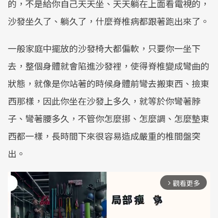
的，不是給你自己天天坐、天天躺在上面看電視的，
沙發坐久了、躺久了，什麼脊椎病都跟著跑出來了。
一般家庭中擺放的沙發椅大都偏軟，只要你一坐下
去，整個身體就會陷進沙發裡，使得脊椎變成彎曲的
狀態，就像是你站著的時候身體前彎去搬東西、撿東
西那樣，因此你坐在沙發上多久，就等於你彎著脖
子、彎著腰多久，不管你怎麼挪、怎麼調、怎麼墊東
西都一樣，長時間下來很容易造成嚴重的椎間盤突
出。
觀看更多
arrow_forward_ios