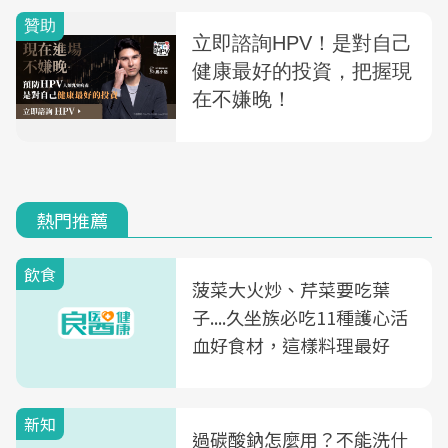
熱門推薦
飲食
菠菜大火炒、芹菜要吃葉
子....久坐族必吃11種護心活
血好食材，這樣料理最好
新知
過碳酸鈉怎麼用？不能洗什