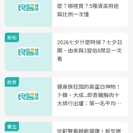
麼？哪裡買？5種清潔用途
與比例一次懂
新知
2026七夕什麼時候？七夕日
期、由來與3習俗8禁忌一次
看
飲食
健身族狂囤的高蛋白神物！
卜蜂、大成...即食雞胸肉十
大排行出爐：第一名平均一
片不到50元
養生
從鼾聲看睡眠健康！新型居