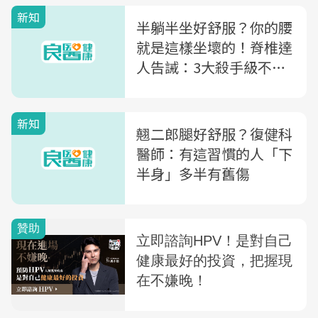
新知
半躺半坐好舒服？你的腰
就是這樣坐壞的！脊椎達
人告誡：3大殺手級不良
姿勢
新知
翹二郎腿好舒服？復健科
醫師：有這習慣的人「下
半身」多半有舊傷