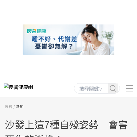
良醫
新知
沙發上這7種自殘姿勢 會害