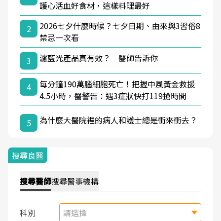
護心活血好食材，這樣料理最好
2026七夕什麼時候？七夕日期、由來與3習俗8
2
禁忌一次看
濾藍光產品真有效？ 醫師告訴你
3
每分鐘190萬腦細胞死亡！把握中風黃金救援
4
4.5小時，醫警告：遇3症狀快打119搶時間
為什麼大醫院裡的病人和護士總是衝來衝去？
5
搜尋良醫
搜尋
醫師
搜尋
醫事機構
科別
請選擇