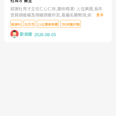
杜育才 醫生
感謝杜育才主任仁心仁術,醫術精湛! 人住美國,長年
受肩頸痠痛及頭痛頭暈所苦,看遍名醫教授,做了各種
更多
檢查,也嘗試過西醫打針,中醫針灸及物理徒手治療都
復健科
台北市
11位讀者推薦
7則就醫評鑑
沒有用,後來連吃到嗎啡類止痛藥都效果有限,只是壓
症狀,沒多久就痛起來,多年失眠嚴重影響生活品質.
劉淑媛
2026-08-05
台灣親友介紹忠孝醫院杜育才主任是頸頭症候群專
家,上網搜尋杜主任相關文章新聞跟網路評價之後,下
定決心飛回台北找杜醫師診治. 杜主任的乾針跟增生
治療真的很厲害,第一次乾針就覺得整個肩頸鬆開,回
家特別好睡,經過幾次治療,長年頑疾已經好了大半,杜
主任除了打針超厲害,還會一直交代要改善姿勢跟好
好做運動,看診態度親切溫暖,真的是不可多得的良醫,
大力推荐!