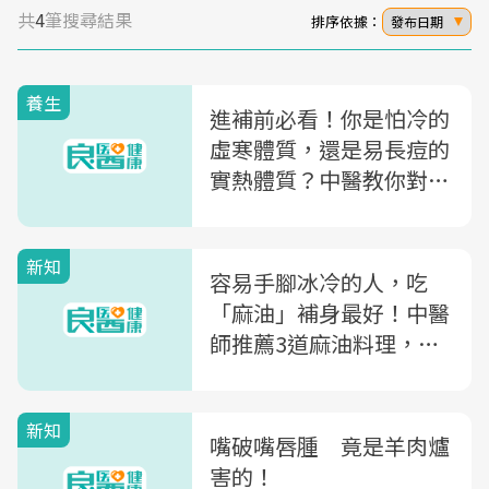
共
4
筆搜尋結果
排序依據：
發布日期
養生
進補前必看！你是怕冷的
虛寒體質，還是易長痘的
實熱體質？中醫教你對症
補，不怕上火失眠
新知
容易手腳冰冷的人，吃
「麻油」補身最好！中醫
師推薦3道麻油料理，搭
配5飲品不怕上火～
新知
嘴破嘴唇腫 竟是羊肉爐
害的！