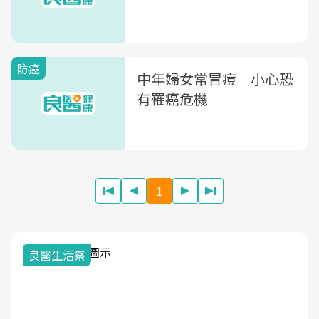
防癌
中年婦女常冒痘 小心恐
有罹癌危機
1
良醫生活祭