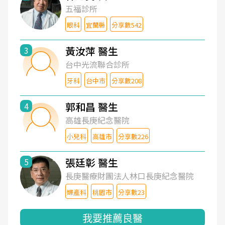
五福診所
眼科
宜蘭縣
分享數542
黃汝萍 醫生
3
台中光流聯合診所
牙科
台中市
分享數208
郭和昌 醫生
4
高雄長庚紀念醫院
小兒科
高雄市
分享數226
張廷彰 醫生
5
長庚醫療財團法人林口長庚紀念醫院
婦產科
桃園市
分享數23
我要推薦良醫