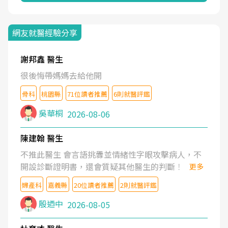
網友就醫經驗分享
謝邦鑫 醫生
很後悔帶媽媽去給他開
骨科
桃園縣
71位讀者推薦
6則就醫評鑑
吳華桐
2026-08-06
陳建翰 醫生
不推此醫生 會言語挑釁並情緒性字眼攻擊病人，不
開設診斷證明書，還會質疑其他醫生的判斷！
更多
婦產科
嘉義縣
20位讀者推薦
2則就醫評鑑
殷迺中
2026-08-05