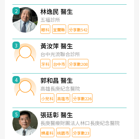
林逸民 醫生
2
五福診所
眼科
宜蘭縣
分享數542
黃汝萍 醫生
3
台中光流聯合診所
牙科
台中市
分享數208
郭和昌 醫生
4
高雄長庚紀念醫院
小兒科
高雄市
分享數226
張廷彰 醫生
5
長庚醫療財團法人林口長庚紀念醫院
婦產科
桃園市
分享數23