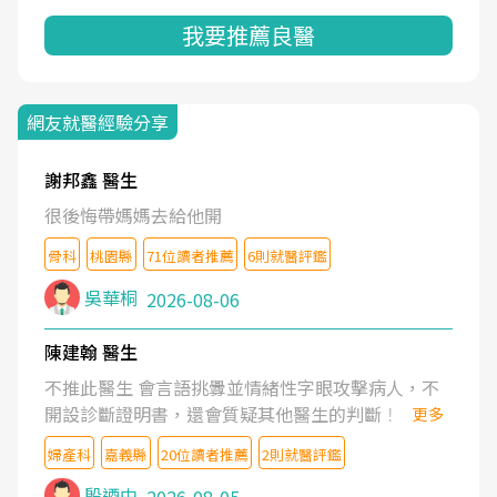
我要推薦良醫
網友就醫經驗分享
謝邦鑫 醫生
很後悔帶媽媽去給他開
骨科
桃園縣
71位讀者推薦
6則就醫評鑑
吳華桐
2026-08-06
陳建翰 醫生
不推此醫生 會言語挑釁並情緒性字眼攻擊病人，不
開設診斷證明書，還會質疑其他醫生的判斷！
更多
婦產科
嘉義縣
20位讀者推薦
2則就醫評鑑
殷迺中