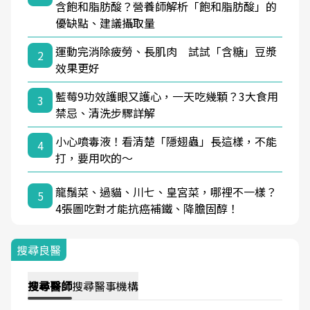
含飽和脂肪酸？營養師解析「飽和脂肪酸」的
優缺點、建議攝取量
運動完消除疲勞、長肌肉 試試「含糖」豆漿
2
效果更好
藍莓9功效護眼又護心，一天吃幾顆？3大食用
3
禁忌、清洗步驟詳解
小心噴毒液！看清楚「隱翅蟲」長這樣，不能
4
打，要用吹的～
龍鬚菜、過貓、川七、皇宮菜，哪裡不一樣？
5
4張圖吃對才能抗癌補鐵、降膽固醇！
搜尋良醫
搜尋
醫師
搜尋
醫事機構