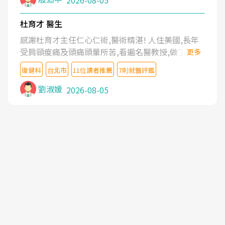
2026-08-05
杜育才 醫生
感謝杜育才主任仁心仁術,醫術精湛! 人住美國,長年
受肩頸痠痛及頭痛頭暈所苦,看遍名醫教授,做了各種
更多
檢查,也嘗試過西醫打針,中醫針灸及物理徒手治療都
復健科
台北市
11位讀者推薦
7則就醫評鑑
沒有用,後來連吃到嗎啡類止痛藥都效果有限,只是壓
症狀,沒多久就痛起來,多年失眠嚴重影響生活品質.
劉淑媛
2026-08-05
台灣親友介紹忠孝醫院杜育才主任是頸頭症候群專
家,上網搜尋杜主任相關文章新聞跟網路評價之後,下
定決心飛回台北找杜醫師診治. 杜主任的乾針跟增生
治療真的很厲害,第一次乾針就覺得整個肩頸鬆開,回
家特別好睡,經過幾次治療,長年頑疾已經好了大半,杜
主任除了打針超厲害,還會一直交代要改善姿勢跟好
好做運動,看診態度親切溫暖,真的是不可多得的良醫,
大力推荐!