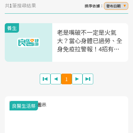
共
1
筆搜尋結果
排序依據：
發布日期
養生
老是嘴破不一定是火氣
大？當心身體已過勞、全
身免疫拉警報！4招有效
預防
1
良醫生活祭