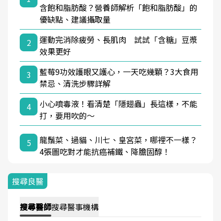
含飽和脂肪酸？營養師解析「飽和脂肪酸」的
優缺點、建議攝取量
運動完消除疲勞、長肌肉 試試「含糖」豆漿
2
效果更好
藍莓9功效護眼又護心，一天吃幾顆？3大食用
3
禁忌、清洗步驟詳解
小心噴毒液！看清楚「隱翅蟲」長這樣，不能
4
打，要用吹的～
龍鬚菜、過貓、川七、皇宮菜，哪裡不一樣？
5
4張圖吃對才能抗癌補鐵、降膽固醇！
搜尋良醫
搜尋
醫師
搜尋
醫事機構