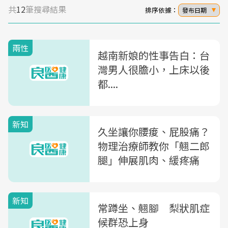
共
12
筆搜尋結果
排序依據：
發布日期
兩性
越南新娘的性事告白：台
灣男人很膽小，上床以後
都....
新知
久坐讓你腰痠、屁股痛？
物理治療師教你「翹二郎
腿」伸展肌肉、緩疼痛
新知
常蹲坐、翹腳 梨狀肌症
候群恐上身