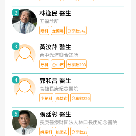
林逸民 醫生
2
五福診所
眼科
宜蘭縣
分享數542
黃汝萍 醫生
3
台中光流聯合診所
牙科
台中市
分享數208
郭和昌 醫生
4
高雄長庚紀念醫院
小兒科
高雄市
分享數226
張廷彰 醫生
5
長庚醫療財團法人林口長庚紀念醫院
婦產科
桃園市
分享數23