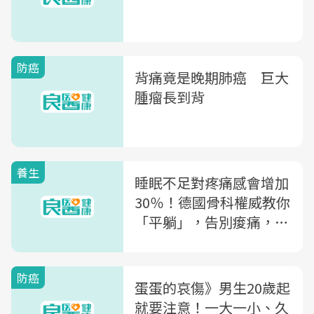
防癌
背痛竟是晚期肺癌 巨大
腫瘤長到背
養生
睡眠不足對疼痛感會增加
30％！德國骨科權威教你
「平躺」，告別痠痛，找
回身心平靜
防癌
蛋蛋的哀傷》男生20歲起
就要注意！一大一小、久