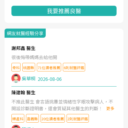
我要推薦良醫
網友就醫經驗分享
謝邦鑫 醫生
很後悔帶媽媽去給他開
骨科
桃園縣
71位讀者推薦
6則就醫評鑑
吳華桐
2026-08-06
陳建翰 醫生
不推此醫生 會言語挑釁並情緒性字眼攻擊病人，不
開設診斷證明書，還會質疑其他醫生的判斷！
更多
婦產科
嘉義縣
20位讀者推薦
2則就醫評鑑