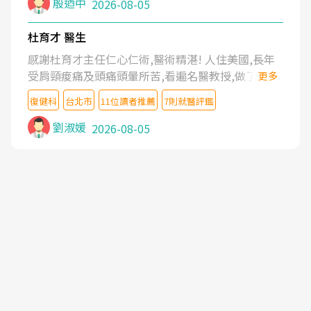
殷迺中
2026-08-05
杜育才 醫生
感謝杜育才主任仁心仁術,醫術精湛! 人住美國,長年
受肩頸痠痛及頭痛頭暈所苦,看遍名醫教授,做了各種
更多
檢查,也嘗試過西醫打針,中醫針灸及物理徒手治療都
復健科
台北市
11位讀者推薦
7則就醫評鑑
沒有用,後來連吃到嗎啡類止痛藥都效果有限,只是壓
症狀,沒多久就痛起來,多年失眠嚴重影響生活品質.
劉淑媛
2026-08-05
台灣親友介紹忠孝醫院杜育才主任是頸頭症候群專
家,上網搜尋杜主任相關文章新聞跟網路評價之後,下
定決心飛回台北找杜醫師診治. 杜主任的乾針跟增生
治療真的很厲害,第一次乾針就覺得整個肩頸鬆開,回
家特別好睡,經過幾次治療,長年頑疾已經好了大半,杜
主任除了打針超厲害,還會一直交代要改善姿勢跟好
好做運動,看診態度親切溫暖,真的是不可多得的良醫,
大力推荐!