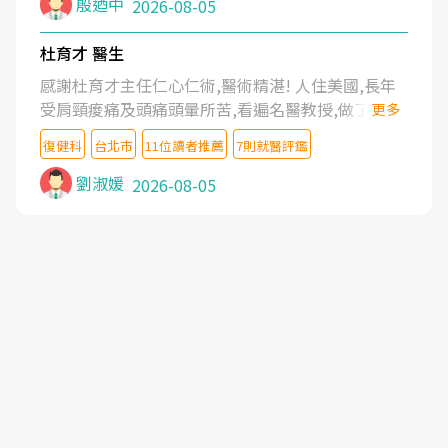
殷迺中
2026-08-05
杜育才 醫生
感謝杜育才主任仁心仁術,醫術精湛! 人住美國,長年
受肩頸痠痛及頭痛頭暈所苦,看遍名醫教授,做了各種
更多
檢查,也嘗試過西醫打針,中醫針灸及物理徒手治療都
復健科
台北市
11位讀者推薦
7則就醫評鑑
沒有用,後來連吃到嗎啡類止痛藥都效果有限,只是壓
症狀,沒多久就痛起來,多年失眠嚴重影響生活品質.
劉淑媛
2026-08-05
台灣親友介紹忠孝醫院杜育才主任是頸頭症候群專
家,上網搜尋杜主任相關文章新聞跟網路評價之後,下
定決心飛回台北找杜醫師診治. 杜主任的乾針跟增生
治療真的很厲害,第一次乾針就覺得整個肩頸鬆開,回
家特別好睡,經過幾次治療,長年頑疾已經好了大半,杜
主任除了打針超厲害,還會一直交代要改善姿勢跟好
好做運動,看診態度親切溫暖,真的是不可多得的良醫,
大力推荐!