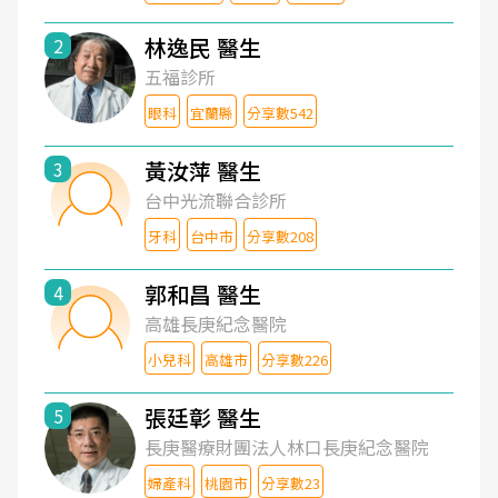
林逸民 醫生
2
五福診所
眼科
宜蘭縣
分享數542
黃汝萍 醫生
3
台中光流聯合診所
牙科
台中市
分享數208
郭和昌 醫生
4
高雄長庚紀念醫院
小兒科
高雄市
分享數226
張廷彰 醫生
5
長庚醫療財團法人林口長庚紀念醫院
婦產科
桃園市
分享數23