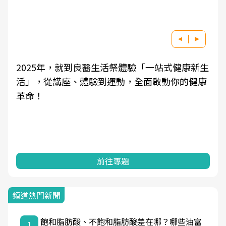
祭體驗「一站式健康新生
良醫健康網從「換季的身體變
動，全面啟動你的健康
學觀點與日常感受的對話，建
知，進而引導實際的改善行動
專題
前往專題
頻道熱門新聞
飽和脂肪酸、不飽和脂肪酸差在哪？哪些油富
1