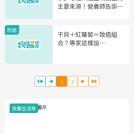
主要來源！營養師告訴
你：這樣吃不會致癌
防癌
干貝＋紅蘿蔔＝致癌組
合？專家這樣說…
1
2
我與健康韌性的距離