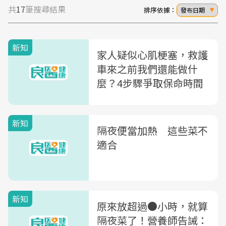
共
17
筆搜尋結果
排序依據：
發布日期
新知
家人疑似心肌梗塞，救護
車來之前我們還能做什
麼？4步驟爭取保命時間
新知
隔夜便當加熱 這些菜不
適合
新知
原來放超過●小時，就算
隔夜菜了！營養師告誡：