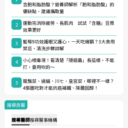
含飽和脂肪酸？營養師解析「飽和脂肪酸」的
優缺點、建議攝取量
運動完消除疲勞、長肌肉 試試「含糖」豆漿
2
效果更好
藍莓9功效護眼又護心，一天吃幾顆？3大食用
3
禁忌、清洗步驟詳解
小心噴毒液！看清楚「隱翅蟲」長這樣，不能
4
打，要用吹的～
龍鬚菜、過貓、川七、皇宮菜，哪裡不一樣？
5
4張圖吃對才能抗癌補鐵、降膽固醇！
搜尋良醫
搜尋
醫師
搜尋
醫事機構