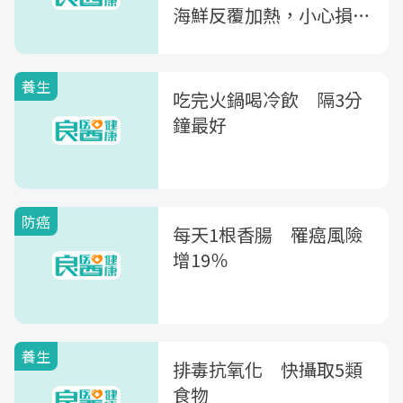
海鮮反覆加熱，小心損傷
肝腎
養生
吃完火鍋喝冷飲 隔3分
鐘最好
防癌
每天1根香腸 罹癌風險
增19％
養生
排毒抗氧化 快攝取5類
食物