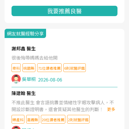
我要推薦良醫
網友就醫經驗分享
謝邦鑫 醫生
很後悔帶媽媽去給他開
骨科
桃園縣
71位讀者推薦
6則就醫評鑑
吳華桐
2026-08-06
陳建翰 醫生
不推此醫生 會言語挑釁並情緒性字眼攻擊病人，不
開設診斷證明書，還會質疑其他醫生的判斷！
更多
婦產科
嘉義縣
20位讀者推薦
2則就醫評鑑