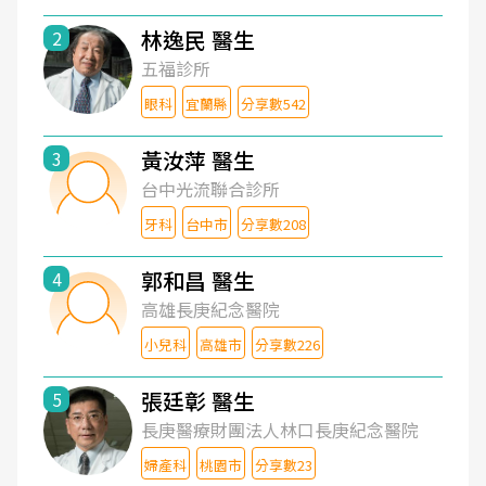
林逸民 醫生
2
五福診所
眼科
宜蘭縣
分享數542
黃汝萍 醫生
3
台中光流聯合診所
牙科
台中市
分享數208
郭和昌 醫生
4
高雄長庚紀念醫院
小兒科
高雄市
分享數226
張廷彰 醫生
5
長庚醫療財團法人林口長庚紀念醫院
婦產科
桃園市
分享數23