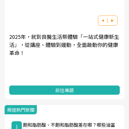
祭體驗「一站式健康新生
良醫健康網從「換季的身體變
動，全面啟動你的健康
學觀點與日常感受的對話，建
知，進而引導實際的改善行動
專題
前往專題
頻道熱門新聞
飽和脂肪酸、不飽和脂肪酸差在哪？哪些油富
1