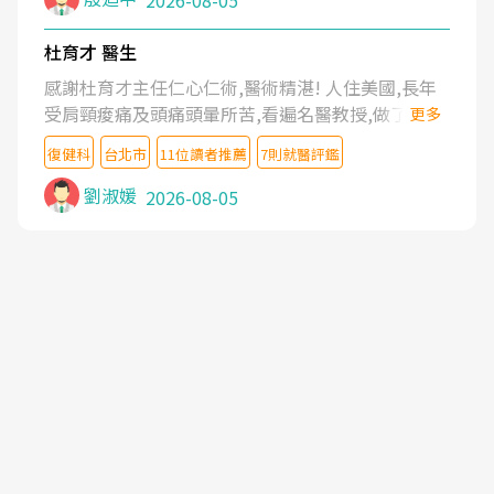
2026-08-05
杜育才 醫生
感謝杜育才主任仁心仁術,醫術精湛! 人住美國,長年
受肩頸痠痛及頭痛頭暈所苦,看遍名醫教授,做了各種
更多
檢查,也嘗試過西醫打針,中醫針灸及物理徒手治療都
復健科
台北市
11位讀者推薦
7則就醫評鑑
沒有用,後來連吃到嗎啡類止痛藥都效果有限,只是壓
症狀,沒多久就痛起來,多年失眠嚴重影響生活品質.
劉淑媛
2026-08-05
台灣親友介紹忠孝醫院杜育才主任是頸頭症候群專
家,上網搜尋杜主任相關文章新聞跟網路評價之後,下
定決心飛回台北找杜醫師診治. 杜主任的乾針跟增生
治療真的很厲害,第一次乾針就覺得整個肩頸鬆開,回
家特別好睡,經過幾次治療,長年頑疾已經好了大半,杜
主任除了打針超厲害,還會一直交代要改善姿勢跟好
好做運動,看診態度親切溫暖,真的是不可多得的良醫,
大力推荐!