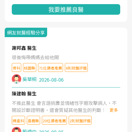
我要推薦良醫
網友就醫經驗分享
謝邦鑫 醫生
很後悔帶媽媽去給他開
骨科
桃園縣
71位讀者推薦
6則就醫評鑑
吳華桐
2026-08-06
陳建翰 醫生
不推此醫生 會言語挑釁並情緒性字眼攻擊病人，不
開設診斷證明書，還會質疑其他醫生的判斷！
更多
婦產科
嘉義縣
20位讀者推薦
2則就醫評鑑
殷迺中