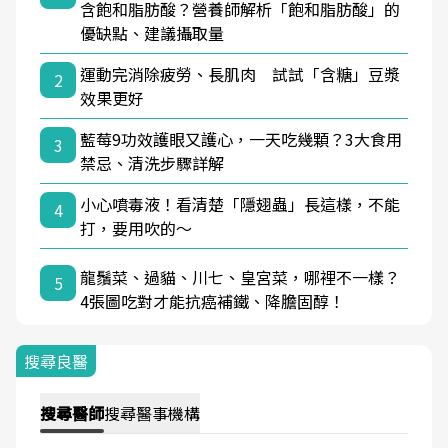
含飽和脂肪酸？營養師解析「飽和脂肪酸」的
優缺點、建議攝取量
運動完消除疲勞、長肌肉 試試「含糖」豆漿
2
效果更好
藍莓9功效護眼又護心，一天吃幾顆？3大食用
3
禁忌、清洗步驟詳解
小心噴毒液！看清楚「隱翅蟲」長這樣，不能
4
打，要用吹的～
龍鬚菜、過貓、川七、皇宮菜，哪裡不一樣？
5
4張圖吃對才能抗癌補鐵、降膽固醇！
搜尋良醫
搜尋
醫師
搜尋
醫事機構