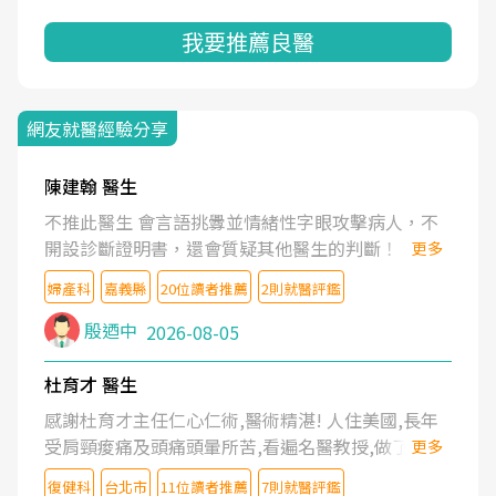
我要推薦良醫
網友就醫經驗分享
陳建翰 醫生
不推此醫生 會言語挑釁並情緒性字眼攻擊病人，不
開設診斷證明書，還會質疑其他醫生的判斷！
更多
婦產科
嘉義縣
20位讀者推薦
2則就醫評鑑
殷迺中
2026-08-05
杜育才 醫生
感謝杜育才主任仁心仁術,醫術精湛! 人住美國,長年
受肩頸痠痛及頭痛頭暈所苦,看遍名醫教授,做了各種
更多
檢查,也嘗試過西醫打針,中醫針灸及物理徒手治療都
復健科
台北市
11位讀者推薦
7則就醫評鑑