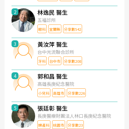
林逸民 醫生
2
五福診所
眼科
宜蘭縣
分享數542
黃汝萍 醫生
3
台中光流聯合診所
牙科
台中市
分享數208
郭和昌 醫生
4
高雄長庚紀念醫院
小兒科
高雄市
分享數226
張廷彰 醫生
5
長庚醫療財團法人林口長庚紀念醫院
婦產科
桃園市
分享數23