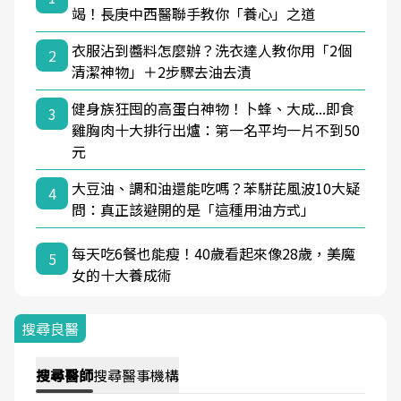
竭！長庚中西醫聯手教你「養心」之道
衣服沾到醬料怎麼辦？洗衣達人教你用「2個
2
清潔神物」＋2步驟去油去漬
健身族狂囤的高蛋白神物！卜蜂、大成...即食
3
雞胸肉十大排行出爐：第一名平均一片不到50
元
大豆油、調和油還能吃嗎？苯駢芘風波10大疑
4
問：真正該避開的是「這種用油方式」
每天吃6餐也能瘦！40歲看起來像28歲，美魔
5
女的十大養成術
搜尋良醫
搜尋
醫師
搜尋
醫事機構