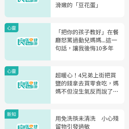
滑嫩的「豆花蛋」
心靈
「把你的孩子教好」在餐
廳怒罵過動兒媽媽...這一
句話，讓我後悔10多年
心靈
超暖心！4兄弟上街把買
鹽的錢拿去買零食吃，媽
媽不但沒生氣反而說了這
句話...
新知
用免洗筷未清洗 小心殘
留物引發過敏