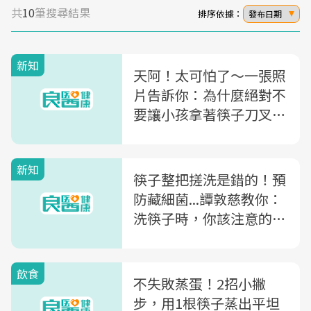
共
10
筆搜尋結果
排序依據：
發布日期
新知
天阿！太可怕了～一張照
片告訴你：為什麼絕對不
要讓小孩拿著筷子刀叉奔
跑！
新知
筷子整把搓洗是錯的！預
防藏細菌...譚敦慈教你：
洗筷子時，你該注意的5
件事
飲食
不失敗蒸蛋！2招小撇
步，用1根筷子蒸出平坦