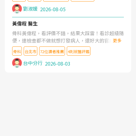
沒有用,後來連吃到嗎啡類止痛藥都效果有限,只是壓
症狀,沒多久就痛起來,多年失眠嚴重影響生活品質.
劉淑媛
2026-08-05
台灣親友介紹忠孝醫院杜育才主任是頸頭症候群專
家,上網搜尋杜主任相關文章新聞跟網路評價之後,下
黃偉程 醫生
定決心飛回台北找杜醫師診治. 杜主任的乾針跟增生
骨科黃偉程，看評價不錯，結果大踩雷！看診超級隨
治療真的很厲害,第一次乾針就覺得整個肩頸鬆開,回
便，連檢查都不做就想打發病人，還好大的官威 ...
更多
家特別好睡,經過幾次治療,長年頑疾已經好了大半,杜
想詢問病情還被陰陽怪氣嘲諷一番。可能好評帶來的
主任除了打針超厲害,還會一直交代要改善姿勢跟好
骨科
台北市
72位讀者推薦
4則就醫評鑑
大頭症，變得自負不尊重病人。醫術也不行，畢竟連
好做運動,看診態度親切溫暖,真的是不可多得的良醫,
檢查都懶得做，治療會有用才怪。大家避雷吧！
台中分行
2026-08-03
大力推荐!