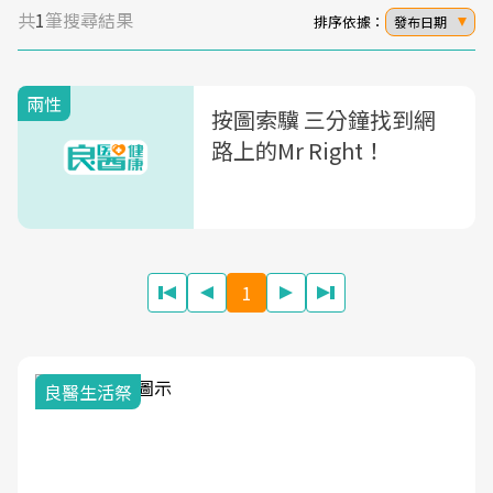
共
1
筆搜尋結果
排序依據：
發布日期
兩性
按圖索驥 三分鐘找到網
路上的Mr Right！
1
我與健康韌性的距離