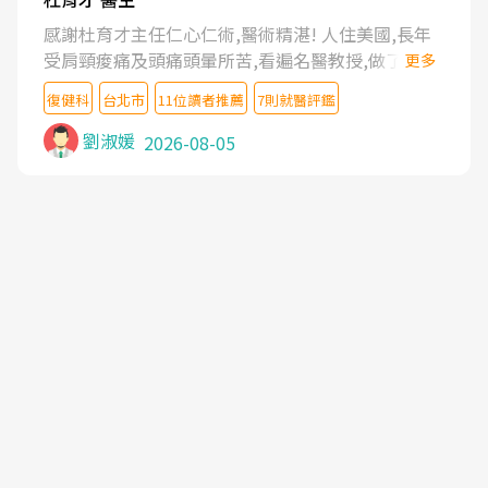
感謝杜育才主任仁心仁術,醫術精湛! 人住美國,長年
受肩頸痠痛及頭痛頭暈所苦,看遍名醫教授,做了各種
更多
檢查,也嘗試過西醫打針,中醫針灸及物理徒手治療都
復健科
台北市
11位讀者推薦
7則就醫評鑑
沒有用,後來連吃到嗎啡類止痛藥都效果有限,只是壓
症狀,沒多久就痛起來,多年失眠嚴重影響生活品質.
劉淑媛
2026-08-05
台灣親友介紹忠孝醫院杜育才主任是頸頭症候群專
家,上網搜尋杜主任相關文章新聞跟網路評價之後,下
定決心飛回台北找杜醫師診治. 杜主任的乾針跟增生
治療真的很厲害,第一次乾針就覺得整個肩頸鬆開,回
家特別好睡,經過幾次治療,長年頑疾已經好了大半,杜
主任除了打針超厲害,還會一直交代要改善姿勢跟好
好做運動,看診態度親切溫暖,真的是不可多得的良醫,
大力推荐!