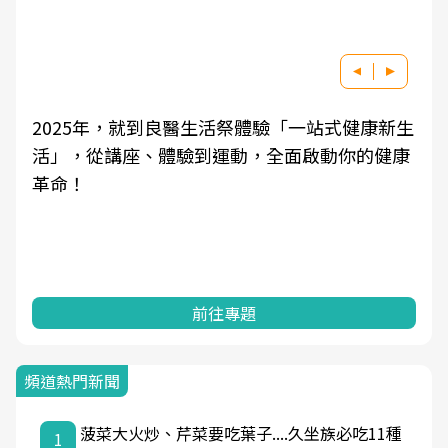
良醫健康網從「換季的身體變化」出發，透過醫
學觀點與日常感受的對話，建立對亞健康的認
知，進而引導實際的改善行動。
前往專題
頻道熱門新聞
菠菜大火炒、芹菜要吃葉子....久坐族必吃11種
1