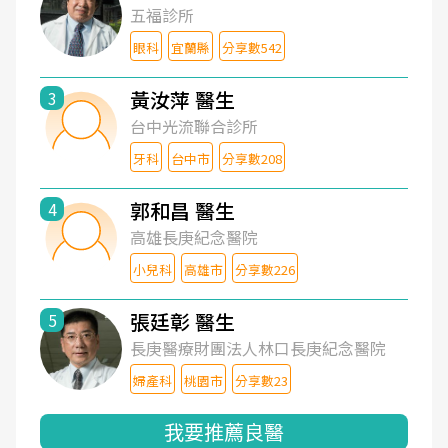
五福診所
眼科
宜蘭縣
分享數542
黃汝萍 醫生
3
台中光流聯合診所
牙科
台中市
分享數208
郭和昌 醫生
4
高雄長庚紀念醫院
小兒科
高雄市
分享數226
張廷彰 醫生
5
長庚醫療財團法人林口長庚紀念醫院
婦產科
桃園市
分享數23
我要推薦良醫