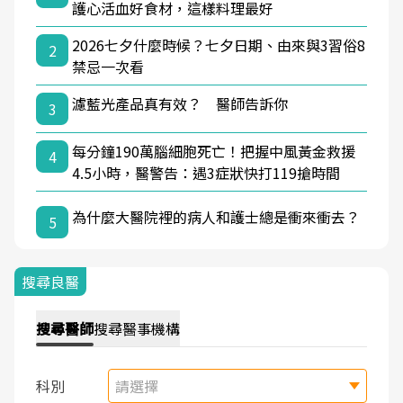
護心活血好食材，這樣料理最好
2026七夕什麼時候？七夕日期、由來與3習俗8
2
禁忌一次看
濾藍光產品真有效？ 醫師告訴你
3
每分鐘190萬腦細胞死亡！把握中風黃金救援
4
4.5小時，醫警告：遇3症狀快打119搶時間
為什麼大醫院裡的病人和護士總是衝來衝去？
5
搜尋良醫
搜尋
醫師
搜尋
醫事機構
科別
請選擇