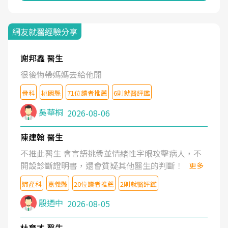
網友就醫經驗分享
謝邦鑫 醫生
很後悔帶媽媽去給他開
骨科
桃園縣
71位讀者推薦
6則就醫評鑑
吳華桐
2026-08-06
陳建翰 醫生
不推此醫生 會言語挑釁並情緒性字眼攻擊病人，不
開設診斷證明書，還會質疑其他醫生的判斷！
更多
婦產科
嘉義縣
20位讀者推薦
2則就醫評鑑
殷迺中
2026-08-05
杜育才 醫生