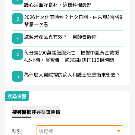
護心活血好食材，這樣料理最好
2026七夕什麼時候？七夕日期、由來與3習俗8
2
禁忌一次看
濾藍光產品真有效？ 醫師告訴你
3
每分鐘190萬腦細胞死亡！把握中風黃金救援
4
4.5小時，醫警告：遇3症狀快打119搶時間
為什麼大醫院裡的病人和護士總是衝來衝去？
5
搜尋良醫
搜尋
醫師
搜尋
醫事機構
科別
請選擇