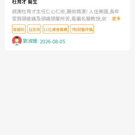
杜育才 醫生
感謝杜育才主任仁心仁術,醫術精湛! 人住美國,長年
受肩頸痠痛及頭痛頭暈所苦,看遍名醫教授,做了各種
更多
檢查,也嘗試過西醫打針,中醫針灸及物理徒手治療都
復健科
台北市
11位讀者推薦
7則就醫評鑑
沒有用,後來連吃到嗎啡類止痛藥都效果有限,只是壓
症狀,沒多久就痛起來,多年失眠嚴重影響生活品質.
劉淑媛
2026-08-05
台灣親友介紹忠孝醫院杜育才主任是頸頭症候群專
家,上網搜尋杜主任相關文章新聞跟網路評價之後,下
定決心飛回台北找杜醫師診治. 杜主任的乾針跟增生
治療真的很厲害,第一次乾針就覺得整個肩頸鬆開,回
家特別好睡,經過幾次治療,長年頑疾已經好了大半,杜
主任除了打針超厲害,還會一直交代要改善姿勢跟好
好做運動,看診態度親切溫暖,真的是不可多得的良醫,
大力推荐!