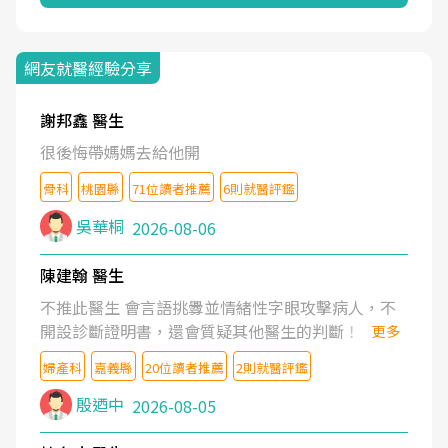
網友就醫經驗分享
謝邦鑫 醫生
很後悔帶媽媽去給他開
骨科
桃園縣
71位讀者推薦
6則就醫評鑑
吳華桐
2026-08-06
陳建翰 醫生
不推此醫生 會言語挑釁並情緒性字眼攻擊病人，不
開設診斷證明書，還會質疑其他醫生的判斷！
更多
婦產科
嘉義縣
20位讀者推薦
2則就醫評鑑
殷迺中
2026-08-05