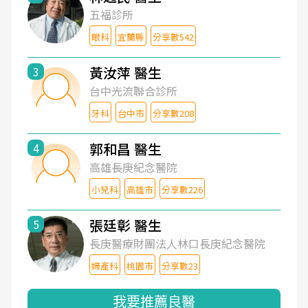
五福診所
眼科
宜蘭縣
分享數542
黃汝萍 醫生
3
台中光流聯合診所
牙科
台中市
分享數208
郭和昌 醫生
4
高雄長庚紀念醫院
小兒科
高雄市
分享數226
張廷彰 醫生
5
長庚醫療財團法人林口長庚紀念醫院
婦產科
桃園市
分享數23
我要推薦良醫