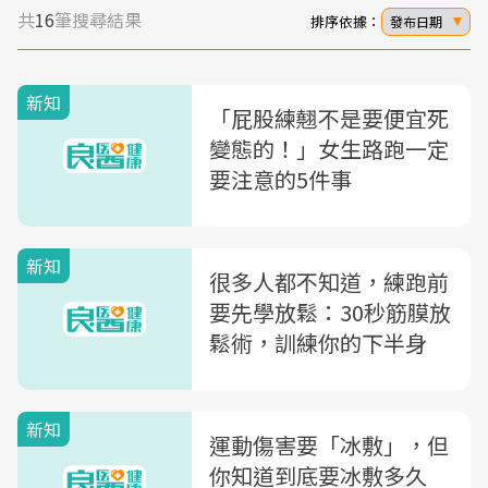
共
16
筆搜尋結果
排序依據：
發布日期
新知
「屁股練翹不是要便宜死
變態的！」女生路跑一定
要注意的5件事
新知
很多人都不知道，練跑前
要先學放鬆：30秒筋膜放
鬆術，訓練你的下半身
新知
運動傷害要「冰敷」，但
你知道到底要冰敷多久