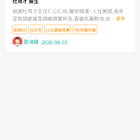
杜育才 醫生
感謝杜育才主任仁心仁術,醫術精湛! 人住美國,長年
受肩頸痠痛及頭痛頭暈所苦,看遍名醫教授,做了各種
更多
檢查,也嘗試過西醫打針,中醫針灸及物理徒手治療都
復健科
台北市
11位讀者推薦
7則就醫評鑑
沒有用,後來連吃到嗎啡類止痛藥都效果有限,只是壓
症狀,沒多久就痛起來,多年失眠嚴重影響生活品質.
劉淑媛
2026-08-05
台灣親友介紹忠孝醫院杜育才主任是頸頭症候群專
家,上網搜尋杜主任相關文章新聞跟網路評價之後,下
定決心飛回台北找杜醫師診治. 杜主任的乾針跟增生
治療真的很厲害,第一次乾針就覺得整個肩頸鬆開,回
家特別好睡,經過幾次治療,長年頑疾已經好了大半,杜
主任除了打針超厲害,還會一直交代要改善姿勢跟好
好做運動,看診態度親切溫暖,真的是不可多得的良醫,
大力推荐!