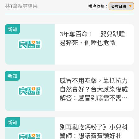
共
7
筆搜尋結果
排序依據：
發布日期
新知
3年奪百命！ 嬰兒趴睡
易猝死、側睡也危險
新知
感冒不用吃藥，靠抵抗力
自然會好？台大感染權威
解答：感冒到底需不需要
吃藥
新知
別再亂吃鈣粉了》小兒科
醫師：想讓寶寶頭好壯