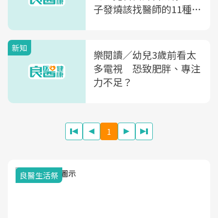
子發燒該找醫師的11種狀
況
新知
樂閱讀／幼兒3歲前看太
多電視 恐致肥胖、專注
力不足？
1
良醫生活祭