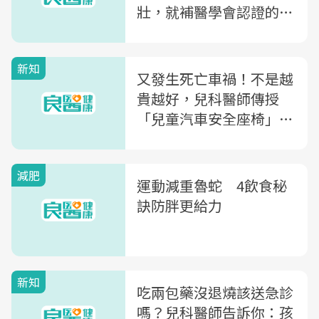
壯，就補醫學會認證的這
兩味！
新知
又發生死亡車禍！不是越
貴越好，兒科醫師傳授
「兒童汽車安全座椅」完
全攻略
減肥
運動減重魯蛇 4飲食秘
訣防胖更給力
新知
吃兩包藥沒退燒該送急診
嗎？兒科醫師告訴你：孩