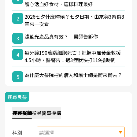
護心活血好食材，這樣料理最好
2026七夕什麼時候？七夕日期、由來與3習俗8
2
禁忌一次看
濾藍光產品真有效？ 醫師告訴你
3
每分鐘190萬腦細胞死亡！把握中風黃金救援
4
4.5小時，醫警告：遇3症狀快打119搶時間
為什麼大醫院裡的病人和護士總是衝來衝去？
5
搜尋良醫
搜尋
醫師
搜尋
醫事機構
科別
請選擇