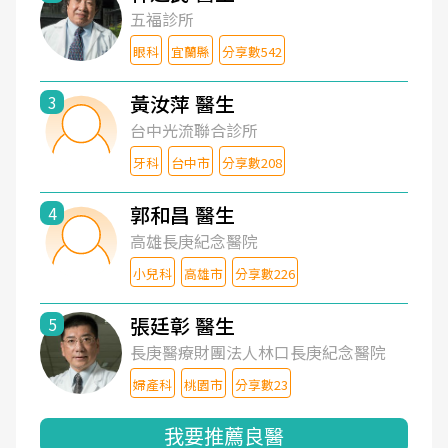
五福診所
眼科
宜蘭縣
分享數542
黃汝萍 醫生
3
台中光流聯合診所
牙科
台中市
分享數208
郭和昌 醫生
4
高雄長庚紀念醫院
小兒科
高雄市
分享數226
張廷彰 醫生
5
長庚醫療財團法人林口長庚紀念醫院
婦產科
桃園市
分享數23
我要推薦良醫