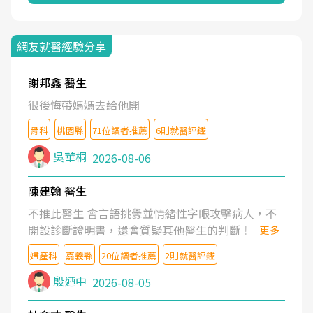
網友就醫經驗分享
謝邦鑫 醫生
很後悔帶媽媽去給他開
骨科
桃園縣
71位讀者推薦
6則就醫評鑑
吳華桐
2026-08-06
陳建翰 醫生
不推此醫生 會言語挑釁並情緒性字眼攻擊病人，不
開設診斷證明書，還會質疑其他醫生的判斷！
更多
婦產科
嘉義縣
20位讀者推薦
2則就醫評鑑
殷迺中
2026-08-05