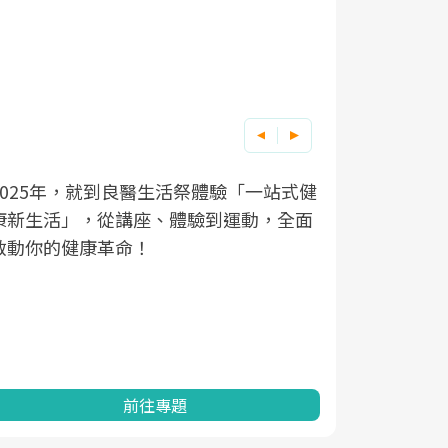
2025年，就到良醫生活祭體驗「一站式健
良醫健康網
根據不同性
因應超高齡
康新生活」，從講座、體驗到運動，全面
透過醫學觀
在、未來的
「2025
啟動你的健康革命！
亞健康的認
知道該如何
促進為目的
動。
健康的關鍵
分析進行全
灣健康促進
前往專題