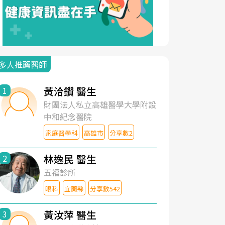
多人推薦醫師
黃洽鑽 醫生
1
財團法人私立高雄醫學大學附設
中和紀念醫院
家庭醫學科
高雄市
分享數2
林逸民 醫生
2
五福診所
眼科
宜蘭縣
分享數542
黃汝萍 醫生
3