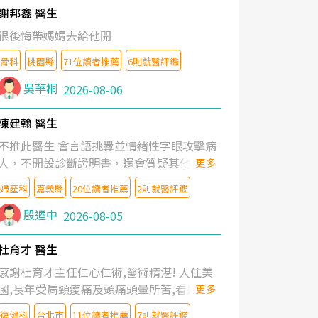
謝邦鑫 醫生
很後悔帶媽媽去給他開
骨科
桃園縣
71位讀者推薦
6則就醫評鑑
吳華桐
2026-08-06
陳建翰 醫生
不推此醫生 會言語挑釁並情緒性字眼攻擊病
人，不開設診斷證明書，還會質疑其他醫生
更多
的判斷！
婦產科
嘉義縣
20位讀者推薦
2則就醫評鑑
殷迺中
2026-08-05
杜育才 醫生
感謝杜育才主任仁心仁術,醫術精湛! 人住美
國,長年受肩頸痠痛及頭痛頭暈所苦,看遍名醫
更多
教授,做了各種檢查,也嘗試過西醫打針,中醫
復健科
台北市
11位讀者推薦
7則就醫評鑑