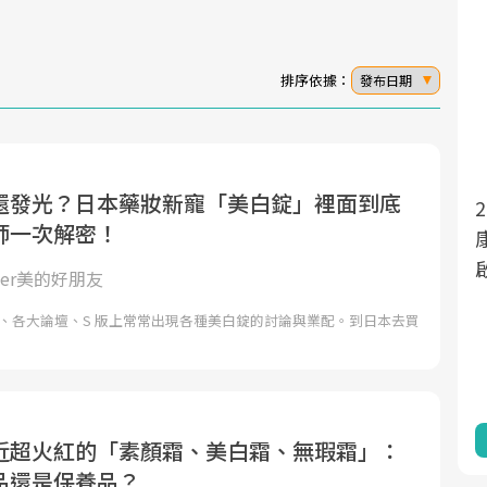
排序依據：
發布日期
還發光？日本藥妝新寵「美白錠」裡面到底
面對超高齡社會的浪潮，台灣正在快速邁
師一次解密！
向「健康照護」的新時代。隨著國家政策
如「健康台灣推動委員會」與「長照3.0」
tner美的好朋友
的推進，「預防醫學」已成全民關注的核
k 廣告、各大論壇、S 版上常常出現各種美白錠的討論與業配。到日本去買
心議題。然而，健檢不只是醫療院所的服
務，更是民眾了解自身健康狀況、啟動健
康管理的重要起點。
前往專題
近超火紅的「素顏霜、美白霜、無瑕霜」：
品還是保養品？