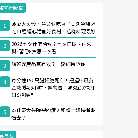
道熱門新聞
菠菜大火炒、芹菜要吃葉子....久坐族必
1
吃11種護心活血好食材，這樣料理最好
2026七夕什麼時候？七夕日期、由來
2
與3習俗8禁忌一次看
濾藍光產品真有效？ 醫師告訴你
3
每分鐘190萬腦細胞死亡！把握中風黃
4
金救援4.5小時，醫警告：遇3症狀快打
119搶時間
為什麼大醫院裡的病人和護士總是衝來
5
衝去？
尋良醫