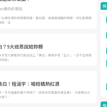
頻
tner美的好朋友
十位網友傳訊來問素顏霜、美白霜、無瑕霜相關的問題，特別是素顏
廣告，主
白？5大迷思說給妳聽
多女性只要看到化妝品冠上「美白」兩個字就「生火」，忍不住掏錢
黑肉底」
美白！程涵宇：喝柑橘熱紅酒
果！冬天盛產的橘子和柳丁，因為含有豐富的維生素C，也是美白必
吃柳丁、
搜