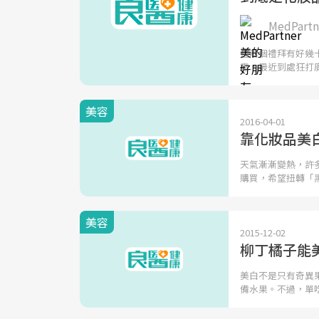
MedPar
這兩個禮拜有好幾
霜，最近到處狂打
美容
2016-04-01
靠化妝品美
天氣漸漸變熱，許
購買，希望扭轉「
美容
2015-12-02
柳丁橘子能
美白不是只有奇異
備水果。不過，單