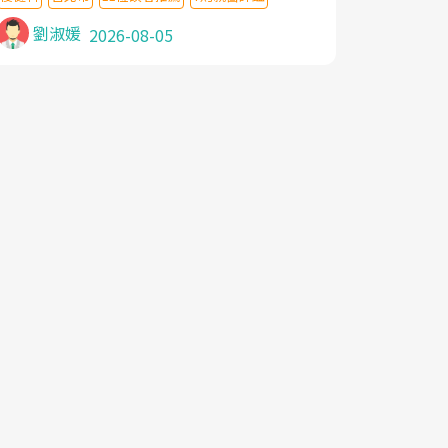
針灸及物理徒手治療都沒有用,後來連吃到嗎
啡類止痛藥都效果有限,只是壓症狀,沒多久就
劉淑媛
2026-08-05
痛起來,多年失眠嚴重影響生活品質. 台灣親
友介紹忠孝醫院杜育才主任是頸頭症候群專
家,上網搜尋杜主任相關文章新聞跟網路評價
之後,下定決心飛回台北找杜醫師診治. 杜主
任的乾針跟增生治療真的很厲害,第一次乾針
就覺得整個肩頸鬆開,回家特別好睡,經過幾次
治療,長年頑疾已經好了大半,杜主任除了打針
超厲害,還會一直交代要改善姿勢跟好好做運
動,看診態度親切溫暖,真的是不可多得的良
醫,大力推荐!