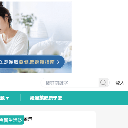
登入
專題
紐崔萊健康學堂
良醫生活祭
我與健康韌
荷爾蒙時光
2025健檢