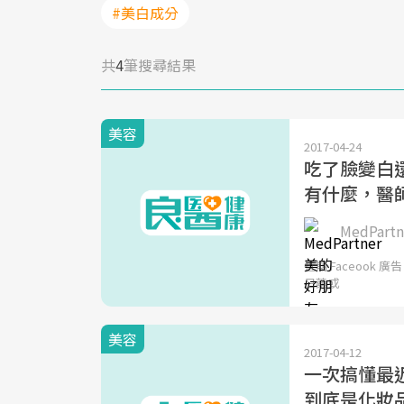
#美白成分
共
4
筆搜尋結果
美容
2017-04-24
吃了臉變白
有什麼，醫
MedPar
近期 Faceoo
日藥或
美容
2017-04-12
一次搞懂最
到底是化妝