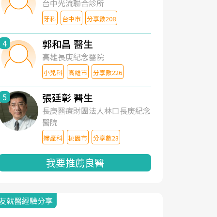
台中光流聯合診所
牙科
台中市
分享數208
郭和昌 醫生
4
高雄長庚紀念醫院
小兒科
高雄市
分享數226
張廷彰 醫生
5
長庚醫療財團法人林口長庚紀念
醫院
婦產科
桃園市
分享數23
我要推薦良醫
友就醫經驗分享