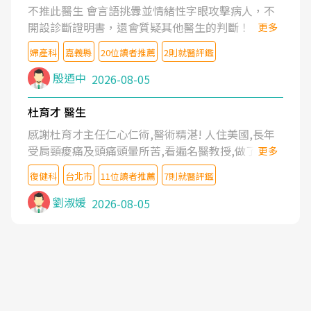
不推此醫生 會言語挑釁並情緒性字眼攻擊病人，不
開設診斷證明書，還會質疑其他醫生的判斷！
更多
婦產科
嘉義縣
20位讀者推薦
2則就醫評鑑
殷迺中
2026-08-05
杜育才 醫生
感謝杜育才主任仁心仁術,醫術精湛! 人住美國,長年
受肩頸痠痛及頭痛頭暈所苦,看遍名醫教授,做了各種
更多
檢查,也嘗試過西醫打針,中醫針灸及物理徒手治療都
復健科
台北市
11位讀者推薦
7則就醫評鑑
沒有用,後來連吃到嗎啡類止痛藥都效果有限,只是壓
症狀,沒多久就痛起來,多年失眠嚴重影響生活品質.
劉淑媛
2026-08-05
台灣親友介紹忠孝醫院杜育才主任是頸頭症候群專
家,上網搜尋杜主任相關文章新聞跟網路評價之後,下
定決心飛回台北找杜醫師診治. 杜主任的乾針跟增生
治療真的很厲害,第一次乾針就覺得整個肩頸鬆開,回
家特別好睡,經過幾次治療,長年頑疾已經好了大半,杜
主任除了打針超厲害,還會一直交代要改善姿勢跟好