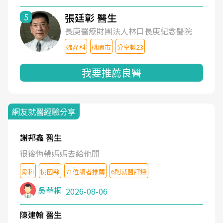
張廷彰 醫生
5
長庚醫療財團法人林口長庚紀念醫院
婦產科
桃園市
分享數23
我要推薦良醫
網友就醫經驗分享
謝邦鑫 醫生
很後悔帶媽媽去給他開
骨科
桃園縣
71位讀者推薦
6則就醫評鑑
吳華桐
2026-08-06
陳建翰 醫生