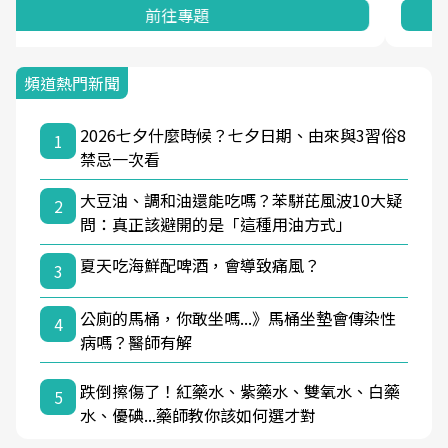
前往專題
頻道熱門新聞
2026七夕什麼時候？七夕日期、由來與3習俗8
1
禁忌一次看
大豆油、調和油還能吃嗎？苯駢芘風波10大疑
2
問：真正該避開的是「這種用油方式」
夏天吃海鮮配啤酒，會導致痛風？
3
公廁的馬桶，你敢坐嗎...》馬桶坐墊會傳染性
4
病嗎？醫師有解
跌倒擦傷了！紅藥水、紫藥水、雙氧水、白藥
5
水、優碘...藥師教你該如何選才對