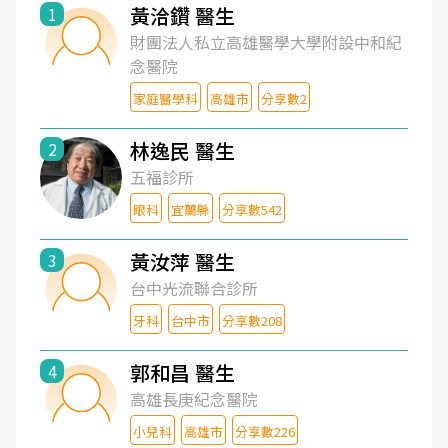
黃洽鑽 醫生
1
財團法人私立高雄醫學大學附設中和紀
念醫院
家庭醫學科
高雄市
分享數2
林逸民 醫生
2
五福診所
眼科
宜蘭縣
分享數542
黃汝萍 醫生
3
台中光流聯合診所
牙科
台中市
分享數208
郭和昌 醫生
4
高雄長庚紀念醫院
小兒科
高雄市
分享數226