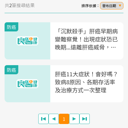
共
2
筆搜尋結果
排序依據：
發布日期
防癌
「沉默殺手」肝癌早期病
變難察覺！出現症狀恐已
晚期...遠離肝癌威脅，醫
曝篩檢方式及定期篩檢頻
率
防癌
肝癌11大症狀！會好嗎？
致病8原因、各期存活率
及治療方式一次整理
1