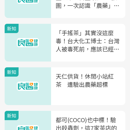
圖，一次認識「農藥」正
確觀念
新知
「手搖茶」其實沒這麼
毒！台大化工博士：台灣
人被毒死前，應該已經先
脹死了
新知
天仁供貨！休閒小站紅
茶 遭驗出農藥超標
新知
都可(COCO)也中標！驗
出殺蟲劑，這7家茶店的