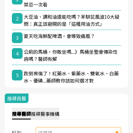
禁忌一次看
大豆油、調和油還能吃嗎？苯駢芘風波10大疑
2
問：真正該避開的是「這種用油方式」
夏天吃海鮮配啤酒，會導致痛風？
3
公廁的馬桶，你敢坐嗎...》馬桶坐墊會傳染性
4
病嗎？醫師有解
跌倒擦傷了！紅藥水、紫藥水、雙氧水、白藥
5
水、優碘...藥師教你該如何選才對
搜尋良醫
搜尋
醫師
搜尋
醫事機構
科別
請選擇