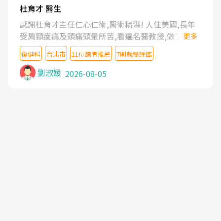
杜育才 醫生
感謝杜育才主任仁心仁術,醫術精湛! 人住美國,長年
受肩頸痠痛及頭痛頭暈所苦,看遍名醫教授,做了各種
更多
檢查,也嘗試過西醫打針,中醫針灸及物理徒手治療都
復健科
台北市
11位讀者推薦
7則就醫評鑑
沒有用,後來連吃到嗎啡類止痛藥都效果有限,只是壓
症狀,沒多久就痛起來,多年失眠嚴重影響生活品質.
劉淑媛
2026-08-05
台灣親友介紹忠孝醫院杜育才主任是頸頭症候群專
家,上網搜尋杜主任相關文章新聞跟網路評價之後,下
定決心飛回台北找杜醫師診治. 杜主任的乾針跟增生
治療真的很厲害,第一次乾針就覺得整個肩頸鬆開,回
家特別好睡,經過幾次治療,長年頑疾已經好了大半,杜
主任除了打針超厲害,還會一直交代要改善姿勢跟好
好做運動,看診態度親切溫暖,真的是不可多得的良醫,
大力推荐!