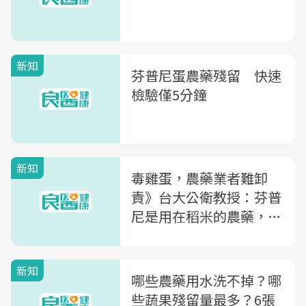
新知
芬普尼蛋農藥殘留 快速
檢驗僅5分鐘
新知
毒雞蛋，農藥業者難卸
責》台大公衛教授：芬普
尼是用在稻米的農藥，蛋
農為何能取得？
新知
哪些農藥用水洗不掉？哪
些蔬果殘留量最多？6張