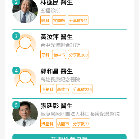
林逸民 醫生
2
五福診所
眼科
宜蘭縣
分享數542
黃汝萍 醫生
3
台中光流聯合診所
牙科
台中市
分享數208
郭和昌 醫生
4
高雄長庚紀念醫院
小兒科
高雄市
分享數226
張廷彰 醫生
5
長庚醫療財團法人林口長庚紀念醫院
婦產科
桃園市
分享數23