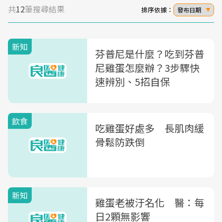
共
12
筆搜尋結果
排序依據：
發布日期
新知
芬普尼是什麼？吃到芬普
尼雞蛋怎麼辦？3步驟快
速辨別、5招自保
飲食
吃雞蛋好處多 長肌肉緩
骨鬆防跌倒
新知
雞蛋老被汙名化 醫：每
日2顆無影響