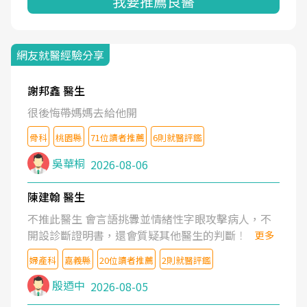
我要推薦良醫
網友就醫經驗分享
謝邦鑫 醫生
很後悔帶媽媽去給他開
骨科
桃園縣
71位讀者推薦
6則就醫評鑑
吳華桐
2026-08-06
陳建翰 醫生
不推此醫生 會言語挑釁並情緒性字眼攻擊病人，不
開設診斷證明書，還會質疑其他醫生的判斷！
更多
婦產科
嘉義縣
20位讀者推薦
2則就醫評鑑
殷迺中
2026-08-05