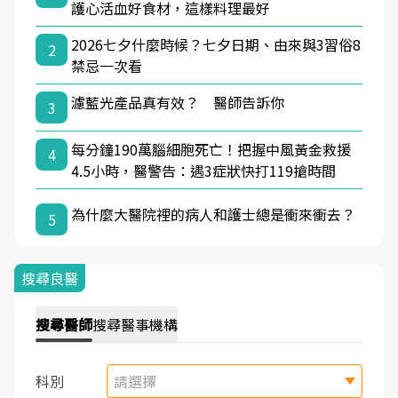
護心活血好食材，這樣料理最好
2026七夕什麼時候？七夕日期、由來與3習俗8
2
禁忌一次看
濾藍光產品真有效？ 醫師告訴你
3
每分鐘190萬腦細胞死亡！把握中風黃金救援
4
4.5小時，醫警告：遇3症狀快打119搶時間
為什麼大醫院裡的病人和護士總是衝來衝去？
5
搜尋良醫
搜尋
醫師
搜尋
醫事機構
科別
請選擇