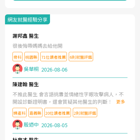
網友就醫經驗分享
謝邦鑫 醫生
很後悔帶媽媽去給他開
骨科
桃園縣
71位讀者推薦
6則就醫評鑑
吳華桐
2026-08-06
陳建翰 醫生
不推此醫生 會言語挑釁並情緒性字眼攻擊病人，不
開設診斷證明書，還會質疑其他醫生的判斷！
更多
婦產科
嘉義縣
20位讀者推薦
2則就醫評鑑
殷迺中
2026-08-05
杜育才 醫生