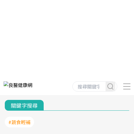
關鍵字搜尋
#蔬食輕補