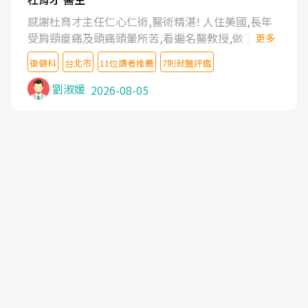
感謝杜育才主任仁心仁術,醫術精湛! 人住美國,長年
受肩頸痠痛及頭痛頭暈所苦,看遍名醫教授,做了各種
更多
檢查,也嘗試過西醫打針,中醫針灸及物理徒手治療都
復健科
台北市
11位讀者推薦
7則就醫評鑑
沒有用,後來連吃到嗎啡類止痛藥都效果有限,只是壓
症狀,沒多久就痛起來,多年失眠嚴重影響生活品質.
劉淑媛
2026-08-05
台灣親友介紹忠孝醫院杜育才主任是頸頭症候群專
家,上網搜尋杜主任相關文章新聞跟網路評價之後,下
定決心飛回台北找杜醫師診治. 杜主任的乾針跟增生
治療真的很厲害,第一次乾針就覺得整個肩頸鬆開,回
家特別好睡,經過幾次治療,長年頑疾已經好了大半,杜
主任除了打針超厲害,還會一直交代要改善姿勢跟好
好做運動,看診態度親切溫暖,真的是不可多得的良醫,
大力推荐!