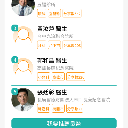
五福診所
眼科
宜蘭縣
分享數542
黃汝萍 醫生
3
台中光流聯合診所
牙科
台中市
分享數208
郭和昌 醫生
4
高雄長庚紀念醫院
小兒科
高雄市
分享數226
張廷彰 醫生
5
長庚醫療財團法人林口長庚紀念醫院
婦產科
桃園市
分享數23
我要推薦良醫