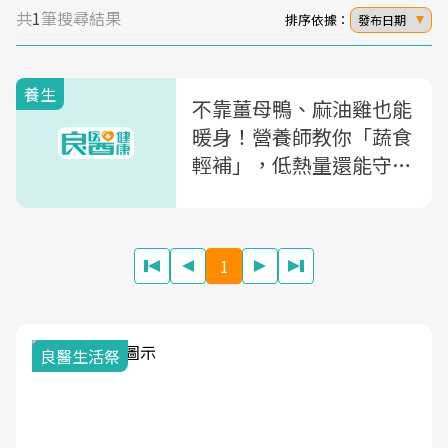
共
1
筆搜尋結果
排序依據：
發布日期
養生
不靠薑母鴨、麻油雞也能
暖身！營養師教你「蔬食
輕補」，低熱量還能守護
呼吸道黏膜健康
1
良醫生活祭