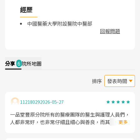
經歷
中國醫藥大學附設醫院中醫部
回報問題
分享
6
院所地圖
排序
11218029
2026-05-27
一品堂豐原分院所有的醫療團隊的醫生與護理人員們，
人都非常好，也非常仔細且細心與善良，而其中本間診
更多
所管理護理的那位主任人非常優質，且心地善良，在現
在醫護人員擁擠的情況下，我們要給予滿滿地感謝與祝