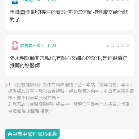
電話了 張醫師不想麻煩別人 自己坐車到員林還步行了
幾十分鐘走到我家門口才打電話 見到張醫師我感動到
學識淵博 親切專注的看診 值得您信賴 把健康交給他就
留下眼淚 看過父親之後張醫師給了不少建議 隔週一去
對了
拿藥 忘了是開兩星期還是一個月份 沒想到藥尚未服完
之前又接到張醫師的電話了 他人又在員林 打算先看我
父親狀況再調整藥方 此時真不知如何形容自己當下的
蔡嘉娟
2009-11-24
心情 對張醫師除了感激仍是感激 此次問診完 微調藥方
也增加了天數 而後 父親因發高燒送到當地醫院 治療期
張永明醫師非常親切,有耐心又細心的醫生,是位很值得
間不斷施打抗生素降燒 後來又引發肺水腫 父親在西醫
推薦的好醫師
治療折騰了一個月後多重性器官衰竭去世 後續因處理
父親後事及個人工作繁忙一直忘記跟張醫師道謝 但個
人對張永明醫師的恩德此生永銘於心 今日無意中發現
《良醫健康網》為中性網際網路平台，本站「搜尋良醫」專區，
這個網站 搜尋張醫師的名字果然名列其中遂把放在內
提供網友分享、發布自身經驗，網友發表的內容，本公司無事先審
核，亦不代表本公司立場。
心多年的感激稍作表述 對一個初次謀面 完全沒有關係
您若於《良醫健康網》網站中，發現任何侵害他人權益之情事，
背景介紹的平凡民眾能做到如此程度的醫師相信世間少
可透過 客服信箱 聯繫。
有 心中對張醫師的感恩謝意有生之年必然報答
台中市中醫科醫師推薦