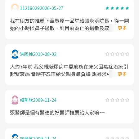
福和鼓勵，真得我真心推薦看到這則消息的朋友們，因
11218029
2026-05-27
本間的院長的專長醫診很多項目，還有就是院長他在診
察時非常用心地問診，所以非常大大的推薦看到的朋友
我在朋友的推薦下至豐原一品堂給張永明院長，從一開
們，一定要提早掛號，也就是診所還尚未開門前就要先
始的小時候鼻子過敏，到目前為止的過敏及感冒和體重
更多
至外面等待排隊掛號，因為這間診所還尚未開始掛號
的健康調理，我們全家都是在這間診所給院長看及調理
時，不管哪一位醫生診察，病患都很多，尤其是院長本
與回診的，院長看診很親切又認真仔細診察每一位病
人的門診的病患，人多時，三樓的七診都坐滿，沒位置
患，院長還會仔細地交代每個人一定不能碰的食物。
洪國棟
2010-08-02
座。
大約7年前 我父親糖尿病中風癱瘓在床又因癌症治療引
起腎衰竭 當時不忍再給父親身體負擔 想尋求中醫治療
更多
上網搜尋之後選擇了張永明醫師 由於家住員林 於是自
己到醫院門診替父親拿藥 張永明醫師了解大約情況之
後 認為沒有親自問診把脈不敢隨便開藥 突然表明會抽
賴季欣
2009-11-24
空到員林家中診療父親狀況 當時聽到張醫師主動說出
那段話 自己感到不敢置信 大醫院的主治醫師居然要抽
張醫師是個有醫德的好醫師推薦給大家唷~~
空親自到患者家中問診 張醫師向我要了家中電話地址
後 自己雖是感動但卻不敢勞煩 因此簡單說謝之後就離
開了 隔沒幾天 印象中是星期六的下午便接到張醫師的
林景道
2009-11-24