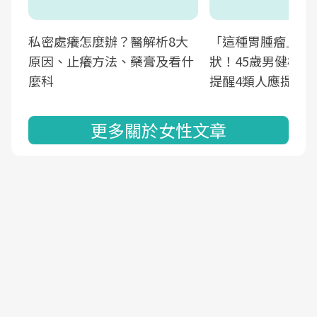
私密處癢怎麼辦？醫解析8大
「這種胃腫瘤」早
原因、止癢方法、藥膏及看什
狀！45歲男健檢發
麼科
提醒4類人應提高
更多關於女性文章