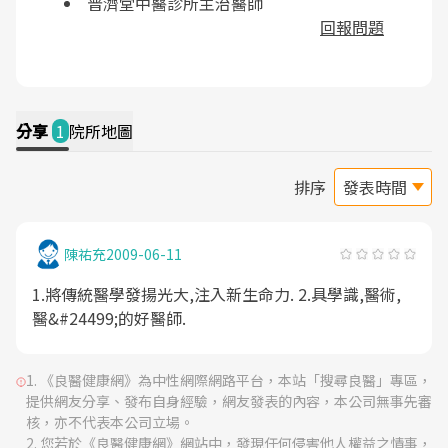
普濟堂中醫診所主治醫師
回報問題
分享
1
院所地圖
排序
陳祐充
2009-06-11
1.將傳統醫學發揚光大,注入新生命力. 2.具學識,醫術,
醫&#24499;的好醫師.
《良醫健康網》為中性網際網路平台，本站「搜尋良醫」專區，
提供網友分享、發布自身經驗，網友發表的內容，本公司無事先審
核，亦不代表本公司立場。
您若於《良醫健康網》網站中，發現任何侵害他人權益之情事，