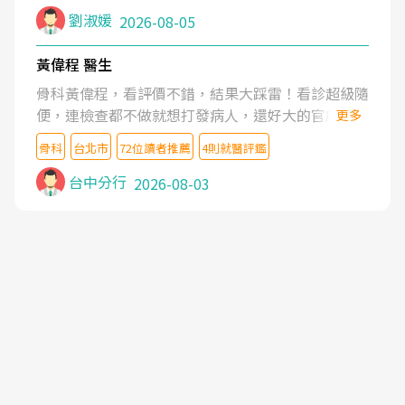
症狀,沒多久就痛起來,多年失眠嚴重影響生活品質.
劉淑媛
2026-08-05
台灣親友介紹忠孝醫院杜育才主任是頸頭症候群專
家,上網搜尋杜主任相關文章新聞跟網路評價之後,下
黃偉程 醫生
定決心飛回台北找杜醫師診治. 杜主任的乾針跟增生
骨科黃偉程，看評價不錯，結果大踩雷！看診超級隨
治療真的很厲害,第一次乾針就覺得整個肩頸鬆開,回
便，連檢查都不做就想打發病人，還好大的官威 ...
更多
家特別好睡,經過幾次治療,長年頑疾已經好了大半,杜
想詢問病情還被陰陽怪氣嘲諷一番。可能好評帶來的
主任除了打針超厲害,還會一直交代要改善姿勢跟好
骨科
台北市
72位讀者推薦
4則就醫評鑑
大頭症，變得自負不尊重病人。醫術也不行，畢竟連
好做運動,看診態度親切溫暖,真的是不可多得的良醫,
檢查都懶得做，治療會有用才怪。大家避雷吧！
台中分行
2026-08-03
大力推荐!