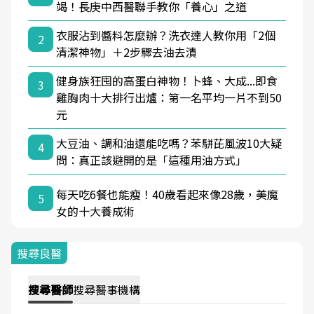
竭！長庚中西醫聯手教你「養心」之道
衣服沾到醬料怎麼辦？洗衣達人教你用「2個
2
清潔神物」＋2步驟去油去漬
健身族狂囤的高蛋白神物！卜蜂、大成...即食
3
雞胸肉十大排行出爐：第一名平均一片不到50
元
大豆油、調和油還能吃嗎？苯駢芘風波10大疑
4
問：真正該避開的是「這種用油方式」
每天吃6餐也能瘦！40歲看起來像28歲，美魔
5
女的十大養成術
搜尋良醫
搜尋
醫師
搜尋
醫事機構