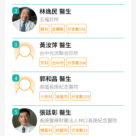
林逸民 醫生
2
五福診所
眼科
宜蘭縣
分享數542
黃汝萍 醫生
3
台中光流聯合診所
牙科
台中市
分享數208
郭和昌 醫生
4
高雄長庚紀念醫院
小兒科
高雄市
分享數226
張廷彰 醫生
5
長庚醫療財團法人林口長庚紀念醫院
婦產科
桃園市
分享數23