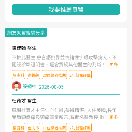
我要推薦良醫
網友就醫經驗分享
陳建翰 醫生
不推此醫生 會言語挑釁並情緒性字眼攻擊病人，不
開設診斷證明書，還會質疑其他醫生的判斷！
更多
婦產科
嘉義縣
20位讀者推薦
2則就醫評鑑
殷迺中
2026-08-05
杜育才 醫生
感謝杜育才主任仁心仁術,醫術精湛! 人住美國,長年
受肩頸痠痛及頭痛頭暈所苦,看遍名醫教授,做了各種
更多
檢查,也嘗試過西醫打針,中醫針灸及物理徒手治療都
復健科
台北市
11位讀者推薦
7則就醫評鑑
沒有用,後來連吃到嗎啡類止痛藥都效果有限,只是壓