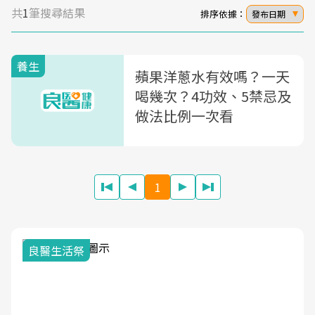
共
1
筆搜尋結果
排序依據：
發布日期
養生
蘋果洋蔥水有效嗎？一天
喝幾次？4功效、5禁忌及
做法比例一次看
1
良醫生活祭