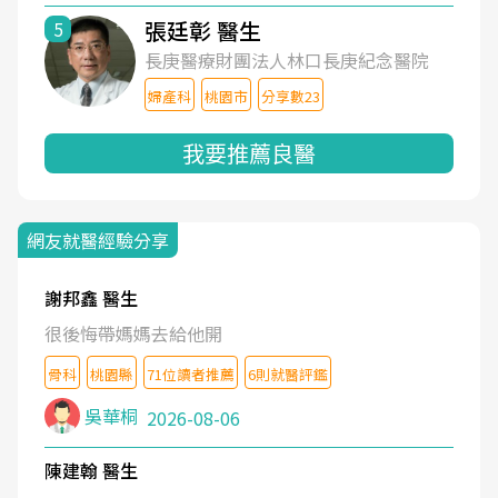
張廷彰 醫生
5
長庚醫療財團法人林口長庚紀念醫院
婦產科
桃園市
分享數23
我要推薦良醫
網友就醫經驗分享
謝邦鑫 醫生
很後悔帶媽媽去給他開
骨科
桃園縣
71位讀者推薦
6則就醫評鑑
吳華桐
2026-08-06
陳建翰 醫生