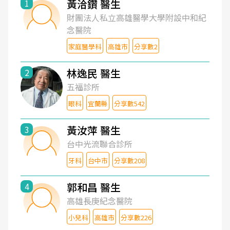
黃洽鑽 醫生
1
財團法人私立高雄醫學大學附設中和紀
念醫院
家庭醫學科
高雄市
分享數2
林逸民 醫生
2
五福診所
眼科
宜蘭縣
分享數542
黃汝萍 醫生
3
台中光流聯合診所
牙科
台中市
分享數208
郭和昌 醫生
4
高雄長庚紀念醫院
小兒科
高雄市
分享數226