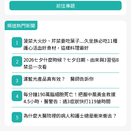
前往專題
頻道熱門新聞
菠菜大火炒、芹菜要吃葉子....久坐族必吃11種
1
護心活血好食材，這樣料理最好
2026七夕什麼時候？七夕日期、由來與3習俗8
2
禁忌一次看
濾藍光產品真有效？ 醫師告訴你
3
每分鐘190萬腦細胞死亡！把握中風黃金救援
4
4.5小時，醫警告：遇3症狀快打119搶時間
為什麼大醫院裡的病人和護士總是衝來衝去？
5