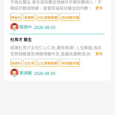
不推此醫生 會言語挑釁並情緒性字眼攻擊病人，不
開設診斷證明書，還會質疑其他醫生的判斷！
更多
婦產科
嘉義縣
20位讀者推薦
2則就醫評鑑
殷迺中
2026-08-05
杜育才 醫生
感謝杜育才主任仁心仁術,醫術精湛! 人住美國,長年
受肩頸痠痛及頭痛頭暈所苦,看遍名醫教授,做了各種
更多
檢查,也嘗試過西醫打針,中醫針灸及物理徒手治療都
復健科
台北市
11位讀者推薦
7則就醫評鑑
沒有用,後來連吃到嗎啡類止痛藥都效果有限,只是壓
症狀,沒多久就痛起來,多年失眠嚴重影響生活品質.
劉淑媛
2026-08-05
台灣親友介紹忠孝醫院杜育才主任是頸頭症候群專
家,上網搜尋杜主任相關文章新聞跟網路評價之後,下
定決心飛回台北找杜醫師診治. 杜主任的乾針跟增生
治療真的很厲害,第一次乾針就覺得整個肩頸鬆開,回
家特別好睡,經過幾次治療,長年頑疾已經好了大半,杜
主任除了打針超厲害,還會一直交代要改善姿勢跟好