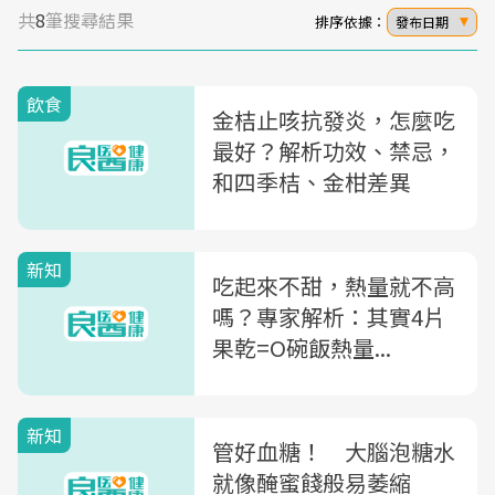
共
8
筆搜尋結果
排序依據：
發布日期
飲食
金桔止咳抗發炎，怎麼吃
最好？解析功效、禁忌，
和四季桔、金柑差異
新知
吃起來不甜，熱量就不高
嗎？專家解析：其實4片
果乾=O碗飯熱量...
新知
管好血糖！ 大腦泡糖水
就像醃蜜餞般易萎縮