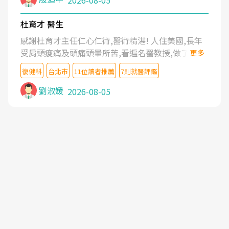
2026-08-05
杜育才 醫生
感謝杜育才主任仁心仁術,醫術精湛! 人住美國,長年
受肩頸痠痛及頭痛頭暈所苦,看遍名醫教授,做了各種
更多
檢查,也嘗試過西醫打針,中醫針灸及物理徒手治療都
復健科
台北市
11位讀者推薦
7則就醫評鑑
沒有用,後來連吃到嗎啡類止痛藥都效果有限,只是壓
症狀,沒多久就痛起來,多年失眠嚴重影響生活品質.
劉淑媛
2026-08-05
台灣親友介紹忠孝醫院杜育才主任是頸頭症候群專
家,上網搜尋杜主任相關文章新聞跟網路評價之後,下
定決心飛回台北找杜醫師診治. 杜主任的乾針跟增生
治療真的很厲害,第一次乾針就覺得整個肩頸鬆開,回
家特別好睡,經過幾次治療,長年頑疾已經好了大半,杜
主任除了打針超厲害,還會一直交代要改善姿勢跟好
好做運動,看診態度親切溫暖,真的是不可多得的良醫,
大力推荐!