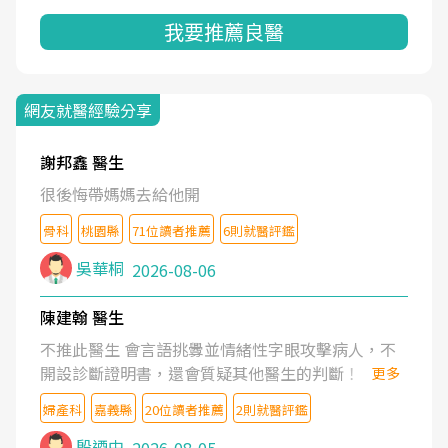
我要推薦良醫
網友就醫經驗分享
謝邦鑫 醫生
很後悔帶媽媽去給他開
骨科
桃園縣
71位讀者推薦
6則就醫評鑑
吳華桐
2026-08-06
陳建翰 醫生
不推此醫生 會言語挑釁並情緒性字眼攻擊病人，不
開設診斷證明書，還會質疑其他醫生的判斷！
更多
婦產科
嘉義縣
20位讀者推薦
2則就醫評鑑
殷迺中