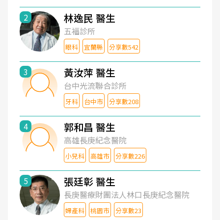
林逸民 醫生
2
五福診所
眼科
宜蘭縣
分享數542
黃汝萍 醫生
3
台中光流聯合診所
牙科
台中市
分享數208
郭和昌 醫生
4
高雄長庚紀念醫院
小兒科
高雄市
分享數226
張廷彰 醫生
5
長庚醫療財團法人林口長庚紀念醫院
婦產科
桃園市
分享數23