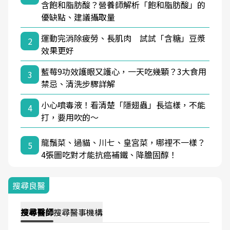
含飽和脂肪酸？營養師解析「飽和脂肪酸」的
優缺點、建議攝取量
運動完消除疲勞、長肌肉 試試「含糖」豆漿
2
效果更好
藍莓9功效護眼又護心，一天吃幾顆？3大食用
3
禁忌、清洗步驟詳解
小心噴毒液！看清楚「隱翅蟲」長這樣，不能
4
打，要用吹的～
龍鬚菜、過貓、川七、皇宮菜，哪裡不一樣？
5
4張圖吃對才能抗癌補鐵、降膽固醇！
搜尋良醫
搜尋
醫師
搜尋
醫事機構