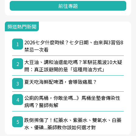
前往專題
頻道熱門新聞
2026七夕什麼時候？七夕日期、由來與3習俗8
1
禁忌一次看
大豆油、調和油還能吃嗎？苯駢芘風波10大疑
2
問：真正該避開的是「這種用油方式」
夏天吃海鮮配啤酒，會導致痛風？
3
公廁的馬桶，你敢坐嗎...》馬桶坐墊會傳染性
4
病嗎？醫師有解
跌倒擦傷了！紅藥水、紫藥水、雙氧水、白藥
5
水、優碘...藥師教你該如何選才對