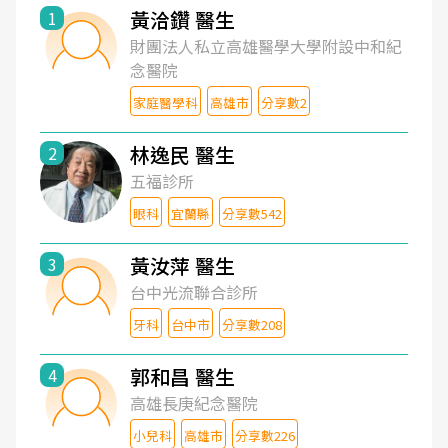
黃洽鑽 醫生
1
財團法人私立高雄醫學大學附設中和紀
念醫院
家庭醫學科
高雄市
分享數2
林逸民 醫生
2
五福診所
眼科
宜蘭縣
分享數542
黃汝萍 醫生
3
台中光流聯合診所
牙科
台中市
分享數208
郭和昌 醫生
4
高雄長庚紀念醫院
小兒科
高雄市
分享數226