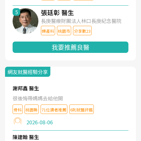
張廷彰 醫生
5
長庚醫療財團法人林口長庚紀念醫院
婦產科
桃園市
分享數23
我要推薦良醫
網友就醫經驗分享
謝邦鑫 醫生
很後悔帶媽媽去給他開
骨科
桃園縣
71位讀者推薦
6則就醫評鑑
2026-08-06
陳建翰 醫生