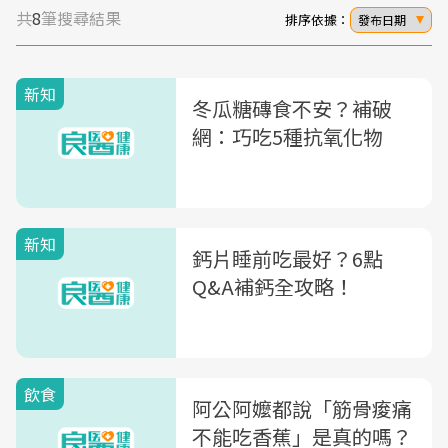
共
8
筆搜尋結果
排序依據：
發布日期
新知
冬瓜糖磚食不安？補破
網：巧吃5種抗氧化物
新知
鈣片睡前吃最好？6點
Q&A補鈣全攻略！
飲食
阿公阿嬤都說「筋骨痠痛
不能吃香蕉」是真的嗎？