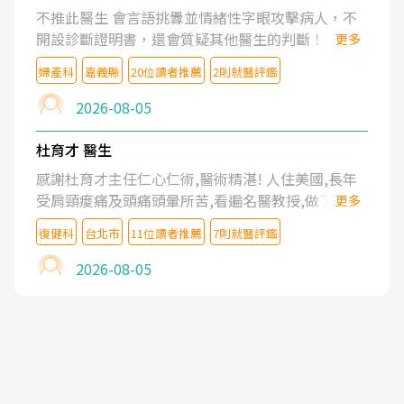
不推此醫生 會言語挑釁並情緒性字眼攻擊病人，不
開設診斷證明書，還會質疑其他醫生的判斷！
更多
婦產科
嘉義縣
20位讀者推薦
2則就醫評鑑
2026-08-05
杜育才 醫生
感謝杜育才主任仁心仁術,醫術精湛! 人住美國,長年
受肩頸痠痛及頭痛頭暈所苦,看遍名醫教授,做了各種
更多
檢查,也嘗試過西醫打針,中醫針灸及物理徒手治療都
復健科
台北市
11位讀者推薦
7則就醫評鑑
沒有用,後來連吃到嗎啡類止痛藥都效果有限,只是壓
症狀,沒多久就痛起來,多年失眠嚴重影響生活品質.
2026-08-05
台灣親友介紹忠孝醫院杜育才主任是頸頭症候群專
家,上網搜尋杜主任相關文章新聞跟網路評價之後,下
定決心飛回台北找杜醫師診治. 杜主任的乾針跟增生
治療真的很厲害,第一次乾針就覺得整個肩頸鬆開,回
家特別好睡,經過幾次治療,長年頑疾已經好了大半,杜
主任除了打針超厲害,還會一直交代要改善姿勢跟好