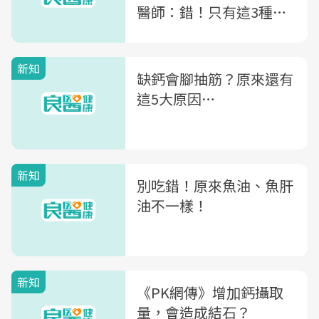
醫師：錯！只有這3種人
才不適合吃
新知
缺鈣會腳抽筋？原來還有
這5大原因…
新知
別吃錯！原來魚油、魚肝
油不一樣！
新知
《PK網傳》增加鈣攝取
量，會造成結石？