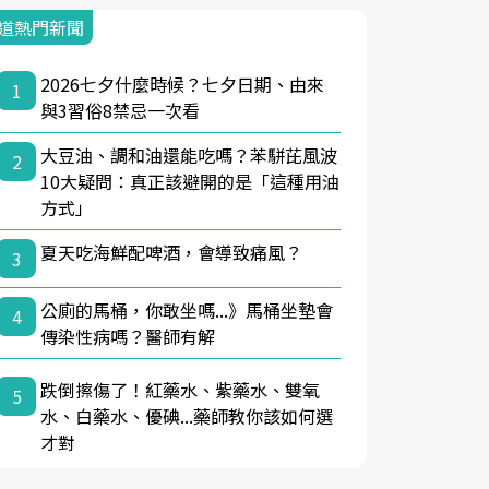
道熱門新聞
2026七夕什麼時候？七夕日期、由來
1
與3習俗8禁忌一次看
大豆油、調和油還能吃嗎？苯駢芘風波
2
10大疑問：真正該避開的是「這種用油
方式」
夏天吃海鮮配啤酒，會導致痛風？
3
公廁的馬桶，你敢坐嗎...》馬桶坐墊會
4
傳染性病嗎？醫師有解
跌倒擦傷了！紅藥水、紫藥水、雙氧
5
水、白藥水、優碘...藥師教你該如何選
才對