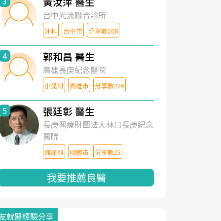
黃汝萍 醫生
3
台中光流聯合診所
牙科
台中市
分享數208
郭和昌 醫生
4
高雄長庚紀念醫院
小兒科
高雄市
分享數226
張廷彰 醫生
5
長庚醫療財團法人林口長庚紀念
醫院
婦產科
桃園市
分享數23
我要推薦良醫
友就醫經驗分享