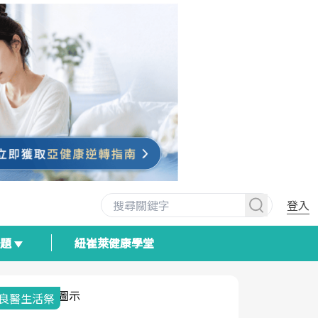
登入
專題
紐崔萊健康學堂
我與健康韌性的距離
荷爾蒙時光
2025健檢