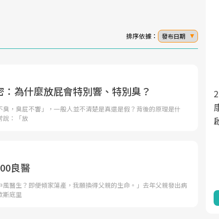
排序依據：
發布日期
密：為什麼放屁會特別響、特別臭？
面對超高齡社會的浪潮，台灣正在快速邁
2025年，就到良醫生活祭體驗「一站式健
向「健康照護」的新時代。隨著國家政策
康新生活」，從講座、體驗到運動，全面
不臭，臭屁不響」，一般人並不清楚是真還是假？背後的原理是什
常說：「放
如「健康台灣推動委員會」與「長照3.0」
啟動你的健康革命！
的推進，「預防醫學」已成全民關注的核
心議題。然而，健檢不只是醫療院所的服
務，更是民眾了解自身健康狀況、啟動健
00良醫
康管理的重要起點。
中風醫生？即便傾家蕩產，我願換得父親的生命。」去年父親發出病
歇斯底里
前往專題
前往專題