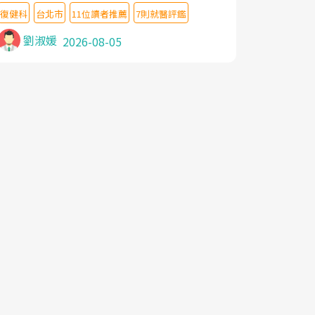
教授,做了各種檢查,也嘗試過西醫打針,中醫
復健科
台北市
11位讀者推薦
7則就醫評鑑
針灸及物理徒手治療都沒有用,後來連吃到嗎
啡類止痛藥都效果有限,只是壓症狀,沒多久就
劉淑媛
2026-08-05
痛起來,多年失眠嚴重影響生活品質. 台灣親
友介紹忠孝醫院杜育才主任是頸頭症候群專
家,上網搜尋杜主任相關文章新聞跟網路評價
之後,下定決心飛回台北找杜醫師診治. 杜主
任的乾針跟增生治療真的很厲害,第一次乾針
就覺得整個肩頸鬆開,回家特別好睡,經過幾次
治療,長年頑疾已經好了大半,杜主任除了打針
超厲害,還會一直交代要改善姿勢跟好好做運
動,看診態度親切溫暖,真的是不可多得的良
醫,大力推荐!