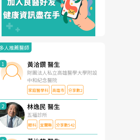
多人推薦醫師
黃洽鑽 醫生
1
財團法人私立高雄醫學大學附設
中和紀念醫院
家庭醫學科
高雄市
分享數2
林逸民 醫生
2
五福診所
眼科
宜蘭縣
分享數542