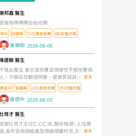
謝邦鑫 醫生
很後悔帶媽媽去給他開
骨科
桃園縣
71位讀者推薦
6則就醫評鑑
吳華桐
2026-08-06
陳建翰 醫生
不推此醫生 會言語挑釁並情緒性字眼攻擊病
人，不開設診斷證明書，還會質疑其他醫生
更多
的判斷！
婦產科
嘉義縣
20位讀者推薦
2則就醫評鑑
殷迺中
2026-08-05
杜育才 醫生
感謝杜育才主任仁心仁術,醫術精湛! 人住美
國,長年受肩頸痠痛及頭痛頭暈所苦,看遍名醫
更多