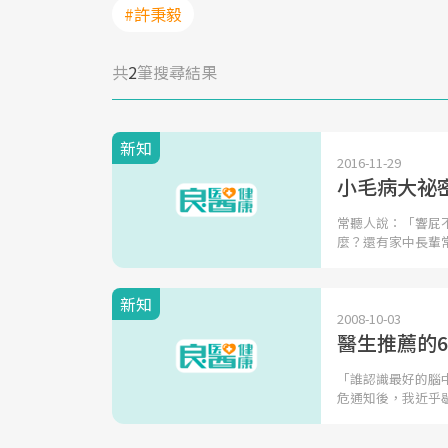
#許秉毅
共
2
筆搜尋結果
新知
2016-11-29
小毛病大祕
常聽人說：「響屁
麼？還有家中長輩
新知
2008-10-03
醫生推薦的6
「誰認識最好的腦
危通知後，我近乎