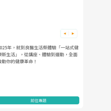
良醫健康網從「換季的身體變化」出發，
根據不同性
因應超高齡
透過醫學觀點與日常感受的對話，建立對
在、未來的
「2025
亞健康的認知，進而引導實際的改善行
知道該如何
促進為目的
動。
健康的關鍵
分析進行全
灣健康促進
前往專題